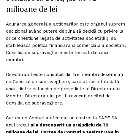
milioane de lei
Adunarea generală a acţionarilor este organul suprem
decizional având putere deplină să decidă cu privire la
orice chestiune legată de activitatea societăţii şi să
stabilească politica financiară şi comercială a societăţii.
Consiliul de supraveghere este format din cinci
membri.
Directoratul este constituit din trei membri desemnaţi
de Consiliul de supraveghere, care atribuie totodată
unuia dintre ei funcţia de preşedinte al Directoratului.
Membrii Directoratului pot fi revocaţi oricând de
Consiliul de supraveghere.
Curtea de Conturi a efectuat un control la SAPE SA
anul trecut
și a descoperit un prejudiciu de 72
milioane de lei. Curtea de Conturi a sesizat DNA în