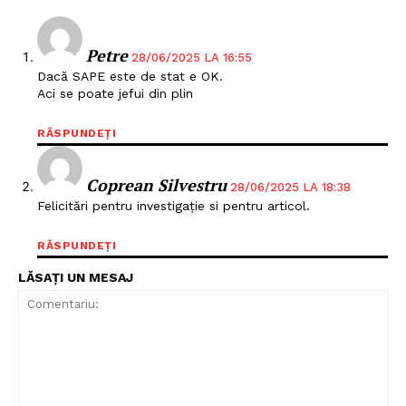
Un proiect
FREEDOM HOUSE ROMÂNIA
Petre
28/06/2025 LA 16:55
Dacă SAPE este de stat e OK.
Aci se poate jefui din plin
PRESShub
RĂSPUNDEȚI
Despre noi / Echipa
Coprean Silvestru
28/06/2025 LA 18:38
Proiecte editoriale
Felicitări pentru investigație si pentru articol.
Rețea
RĂSPUNDEȚI
Contact
LĂSAȚI UN MESAJ