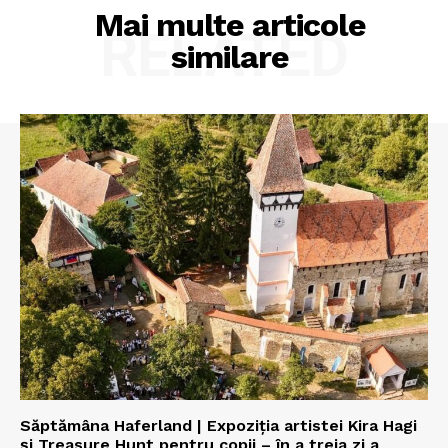
Mai multe articole
RELATED
similare
Săptămâna Haferland | Expoziţia artistei Kira Hagi
şi Treasure Hunt pentru copii – în a treia zi a