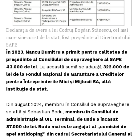
Declarația de avere a lui Codruț Bogdan Stănescu, cel mai
mare sinecurist de la stat, fost președinte al Directoratului
SAPE
În 2023, Nancu Dumitru a primit pentru calitatea de
președinte al Consiliului de supraveghere al SAPE
43.000 de lei
. La această sumă se adaugă
322.000 de
lei de la Fondul Național de Garantare a Creditelor
pentru Întreprinderile Mici și Mijlocii SA, altă
instituție de stat.
Din august 2024, membru în Consiliul de Supraveghere
se află și Sebastian Bodu,
membru în Consiliul de
administrație al OIL Terminal, de unde a încasat
87.000 de lei. Bodu mai este angajat al „comisiei de
apel antidoping” din cadrul Secretariatului General al