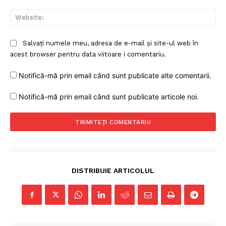
Web
Salvați numele meu, adresa de e-mail și site-ul web în
acest browser pentru data viitoare i comentariu.
Notifică-mă prin email când sunt publicate alte comentarii.
Un proiect
Notifică-mă prin email când sunt publicate articole noi.
FREEDOM HOUSE ROMÂNIA
PRESShub
DISTRIBUIE ARTICOLUL
Despre noi / Echipa
Proiecte editoriale
Rețea