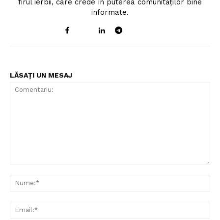
firul ierbii, care crede în puterea comunităților bine
informate.
LĂSAȚI UN MESAJ
Comentariu:
Nu
Ema