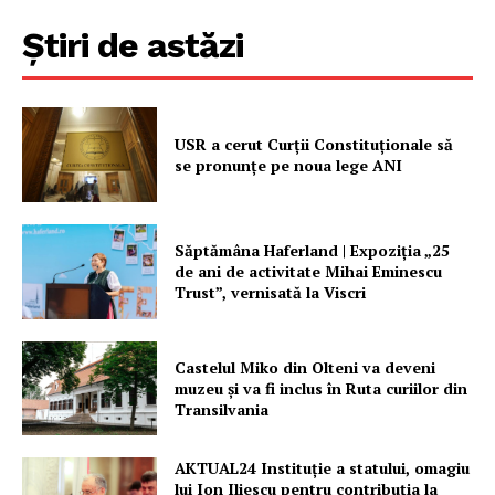
Știri de astăzi
USR a cerut Curții Constituționale să
se pronunțe pe noua lege ANI
Săptămâna Haferland | Expoziţia „25
de ani de activitate Mihai Eminescu
Trust”, vernisată la Viscri
Castelul Miko din Olteni va deveni
muzeu şi va fi inclus în Ruta curiilor din
Transilvania
AKTUAL24 Instituție a statului, omagiu
lui Ion Iliescu pentru contribuția la