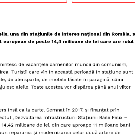
elix
, una din stațiunile de interes național din Româia,
s
t european de peste 14,4 milioane de lei care are rolul
e amintesc de vacanțele oamenilor muncii din comunism,
irea. Turiștii care vin în această perioadă în stațiune sunt
e, de alei sparte, de imobile lăsate în paragină, câini
juiesc aleile. Toate acestea vor dispărea până anul viitor
rs însă ca la carte. Semnat în 2017, și finanțat prin
tul „Dezvoltarea Infrastructurii Stațiunii Băile Felix –
4,42 milioane de lei, din care aproape 11 milioane bani
upun repararea și modernizarea celor două artere de