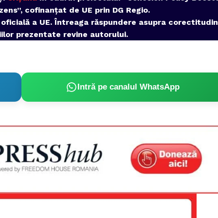
Proiecte editoriale
zens”, cofinanțat de UE prin DG Regio.
Rețea
 oficială a UE. Întreaga răspundere asupra corectitudin
Contact
iilor prezentate revine autorului.
iect
 HOUSE
NIA
Intră pe canalul WhatsApp