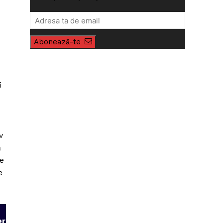
Abonează-te
i
v
ă
de
e
er