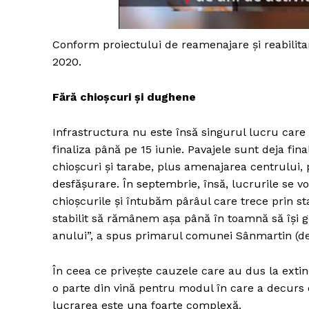
Conform proiectului de reamenajare şi reabilitare
2020.
Fără chio
ș
curi
ș
i dughene
Infrastructura nu este însă singurul lucru care
finaliza până pe 15 iunie. Pavajele sunt deja f
chioșcuri și tarabe, plus amenajarea centrului, 
desfășurare. În septembrie, însă, lucrurile se 
chioșcurile și întubăm pârâul care trece prin st
stabilit să rămânem așa până în toamnă să își go
anului”, a spus primarul comunei Sânmartin (de 
În ceea ce privește cauzele care au dus la exti
o parte din vină pentru modul în care a decur
lucrarea este una foarte complexă.