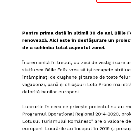
Pentru prima dată în ulti
mii 30 de ani,
Băile F
renovează. Aici este în desfă
ș
urar
e un proiec
de a schimba total aspectul zonei.
Încremenită în trecut, cu zeci de vestigii car
stațiunea Băile Felix vrea să își recapete străluc
întâmpinați de dughene și tarabe de toate feluril
vagabonzi, până și chioșcuri Loto Prono mai stră
datorită banilor europeni.
Lucrurile în ceea ce privește proiectul nu au me
Programul Operațional Regional 2014-2020, proiec
Lotusul Turismului Românesc” are o valoare de 1
europeni. Lucrările au început în 2019 și pres