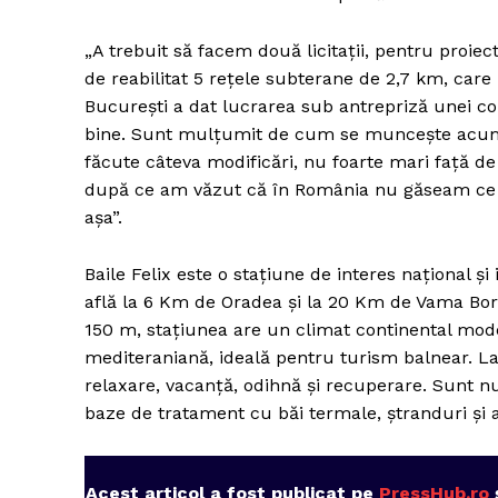
„A trebuit să facem două licitații, pentru proiec
de reabilitat 5 rețele subterane de 2,7 km, care
București a dat lucrarea sub antrepriză unei co
bine. Sunt mulțumit de cum se muncește acum p
făcute câteva modificări, nu foarte mari față de
după ce am văzut că în România nu găseam ce ne
așa”.
Baile Felix este o stațiune de interes național ș
află la 6 Km de Oradea și la 20 Km de Vama Borș.
150 m, stațiunea are un climat continental mode
mediteraniană, ideală pentru turism balnear. La d
relaxare, vacanță, odihnă și recuperare. Sunt nu
baze de tratament cu băi termale, ștranduri și 
Acest articol a fost publicat pe
PressHub.ro