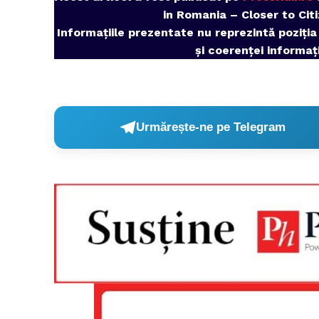
in Romania – Closer to Citi
Informațiile prezentate nu reprezintă poziția
și coerenței informaț
Un pro
FREEDOM
ROMÂ
Urmărește-ne pe Telegram