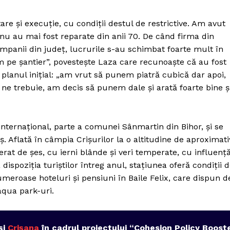
tare și execuție, cu condiții destul de restrictive. Am avut
 nu au mai fost reparate din anii 70. De când firma din
mpanii din județ, lucrurile s-au schimbat foarte mult în
e șantier”, povestește Laza care recunoaște că au fost
 planul inițial: „am vrut să punem piatră cubică dar apoi,
 trebuie, am decis să punem dale și arată foarte bine ș
i internațional, parte a comunei Sânmartin din Bihor, și se
 Aflată în câmpia Crișurilor la o altitudine de aproximati
rat de șes, cu ierni blânde și veri temperate, cu influenț
ispoziția turiștilor întreg anul, stațiunea oferă condiții 
meroase hoteluri și pensiuni în Baile Felix, care dispun d
PRESShub
aqua park-uri.
Despre noi / Echipa
și
Crișana
în cadrul proiectului “Cohesion Policy Boost