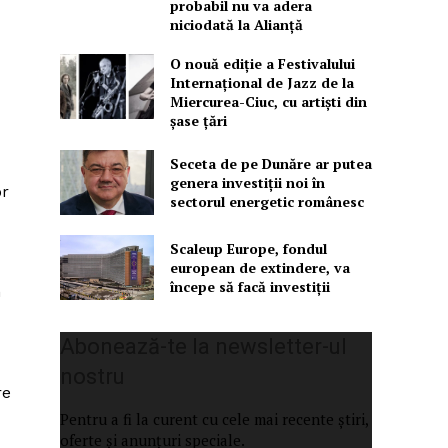
probabil nu va adera
niciodată la Alianță
O nouă ediţie a Festivalului
Internaţional de Jazz de la
Miercurea-Ciuc, cu artişti din
şase ţări
Seceta de pe Dunăre ar putea
genera investiții noi în
or
sectorul energetic românesc
Scaleup Europe, fondul
european de extindere, va
începe să facă investiții
m
Abonează-te la newsletter-ul
nostru
re
Pentru a fi la curent cu cele mai recente știri,
oferte și anunțuri speciale.