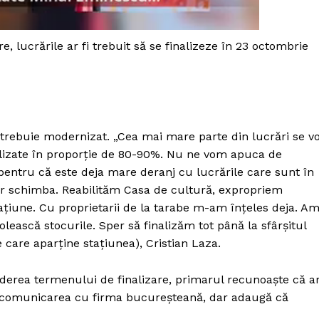
, lucrările ar fi trebuit să se finalizeze în 23 octombrie
 trebuie modernizat. „Cea mai mare parte din lucrări se v
inalizate în proporție de 80-90%. Nu ne vom apuca de
pentru că este deja mare deranj cu lucrările care sunt în
vor schimba. Reabilităm Casa de cultură, expropriem
ațiune. Cu proprietarii de la tarabe m-am înțeles deja. A
lească stocurile. Sper să finalizăm tot până la sfârșitul
care aparține stațiunea), Cristian Laza.
nderea termenului de finalizare, primarul recunoaște că a
s comunicarea cu firma bucureșteană, dar adaugă că