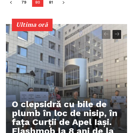
79
80
81
PRESShub
Ultima oră
Despre noi / Echipa
Proiecte editoriale
Rețea
Contact
O clepsidră cu bile de
plumb în loc de nisip, în
fața Curții de Apel Iași.
Flashmob la 8 ani de la