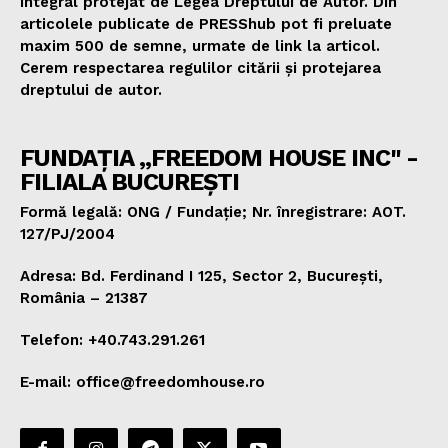
integral protejat de Legea Dreptului de Autor. Din
articolele publicate de PRESShub pot fi preluate
maxim 500 de semne, urmate de link la articol.
Cerem respectarea regulilor citării și protejarea
dreptului de autor.
FUNDAȚIA „FREEDOM HOUSE INC" -
FILIALA BUCUREȘTI
Formă legală: ONG / Fundație; Nr. înregistrare: AOT.
127/PJ/2004
Adresa: Bd. Ferdinand I 125, Sector 2, București,
România – 21387
Telefon: +40.743.291.261
E-mail: office@freedomhouse.ro