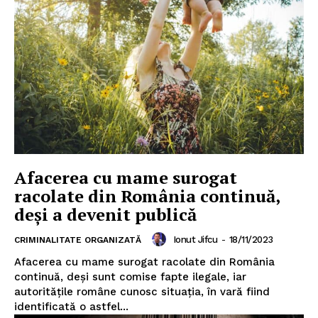
Afacerea cu mame surogat
racolate din România continuă,
deși a devenit publică
Ionut Jifcu
-
18/11/2023
CRIMINALITATE ORGANIZATĂ
Afacerea cu mame surogat racolate din România
continuă, deși sunt comise fapte ilegale, iar
autorităţile române cunosc situația, în vară fiind
identificată o astfel...