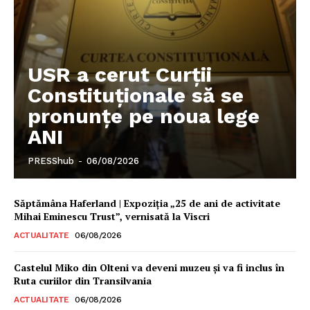
Rețea
Contact
USR a cerut Curții
Constituționale să se
pronunțe pe noua lege
ANI
PRESShub
-
06/08/2026
Săptămâna Haferland | Expoziţia „25 de ani de activitate
Mihai Eminescu Trust”, vernisată la Viscri
ACTUALITATE
06/08/2026
Castelul Miko din Olteni va deveni muzeu şi va fi inclus în
Ruta curiilor din Transilvania
ACTUALITATE
06/08/2026