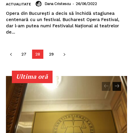
Dana Cristescu
-
26/06/2022
ACTUALITATE
Opera din București a decis să închidă stagiunea
centenară cu un festival. Bucharest Opera Festival,
dar l-am putea numi Festivalul Național al teatrelor
de...
27
28
29
Un proiect
FREEDOM HOUSE ROMÂNIA
Ultima oră
PRESShub
Despre noi / Echipa
Proiecte editoriale