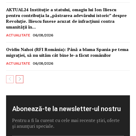
AKTUAL24 Instituție a statului, omagiu lui Ion Iliescu
pentru contribuția la „păstrarea adevărului istoric” despre
Revoluție. Iliescu fusese acuzat de infracțiuni contra
umanității în...
ACTUALITATE
06/08/2026
Ovidiu Nahoi (RFI România): Până a blama Spania pe tema
migrației, să nu uităm cât bine le-a făcut românilor
ACTUALITATE
06/08/2026
Abonează-te la newsletter-ul nostru
Pentru a fi la curent cu cele mai recente știri, oferte
și anunțuri speciale.