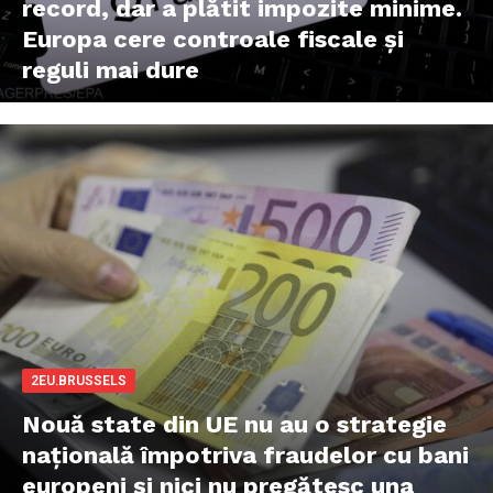
record, dar a plătit impozite minime.
Europa cere controale fiscale și
reguli mai dure
2EU.BRUSSELS
Nouă state din UE nu au o strategie
națională împotriva fraudelor cu bani
europeni și nici nu pregătesc una