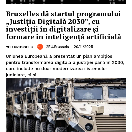
Bruxelles dă startul programului
„Justiția Digitală 2030”, cu
investiții în digitalizare și
Un proiect
formare în inteligență artificială
FREEDOM HOUSE ROMÂNIA
2EU.Brussels
-
20/11/2025
2EU.BRUSSELS
Uniunea Europeană a prezentat un plan ambițios
pentru transformarea digitală a justiției până în 2030,
PRESShub
care include nu doar modernizarea sistemelor
judiciare, ci și...
Despre noi / Echipa
Proiecte editoriale
Rețea
Contact