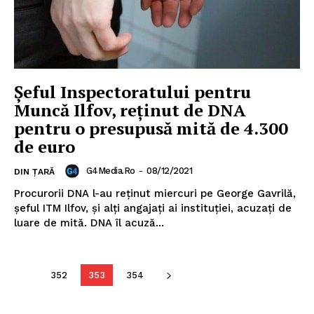
Șeful Inspectoratului pentru
Muncă Ilfov, reținut de DNA
pentru o presupusă mită de 4.300
de euro
G4Media.ro
-
08/12/2021
DIN ȚARĂ
Procurorii DNA l-au reținut miercuri pe George Gavrilă,
șeful ITM Ilfov, și alți angajați ai instituției, acuzați de
luare de mită. DNA îl acuză...
352
353
354