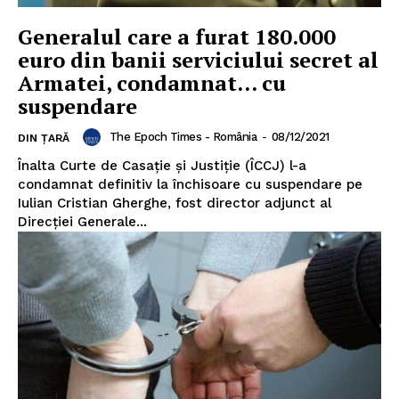
Generalul care a furat 180.000
euro din banii serviciului secret al
Armatei, condamnat… cu
Un proiect
suspendare
FREEDOM HOUSE ROMÂNIA
The Epoch Times - România
-
08/12/2021
DIN ȚARĂ
Înalta Curte de Casaţie şi Justiţie (ÎCCJ) l-a
condamnat definitiv la închisoare cu suspendare pe
Iulian Cristian Gherghe, fost director adjunct al
PRESShub
Direcţiei Generale...
Despre noi / Echipa
Proiecte editoriale
Rețea
Contact