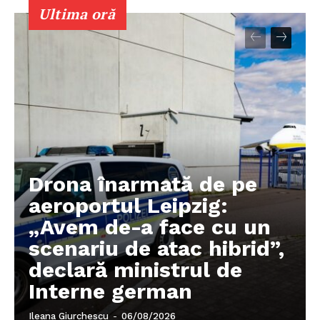
Ultima oră
Drona înarmată de pe
aeroportul Leipzig:
„Avem de-a face cu un
scenariu de atac hibrid”,
declară ministrul de
Interne german
Ileana Giurchescu
-
06/08/2026