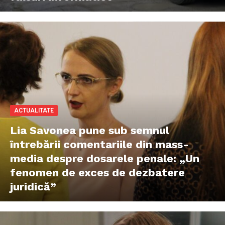
ACTUALITATE
Lia Savonea pune sub semnul
întrebării comentariile din mass-
media despre dosarele penale: „Un
fenomen de exces de dezbatere
juridică”