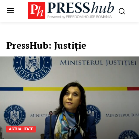
PressHub:
Justiție
ACTUALITATE