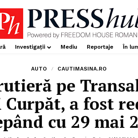
ră
Investigații
Mediu
Reportaje
În lu
AUTO
CAUTIMASINA.RO
rutieră pe Transa
 Curpăt, a fost r
epând cu 29 mai 