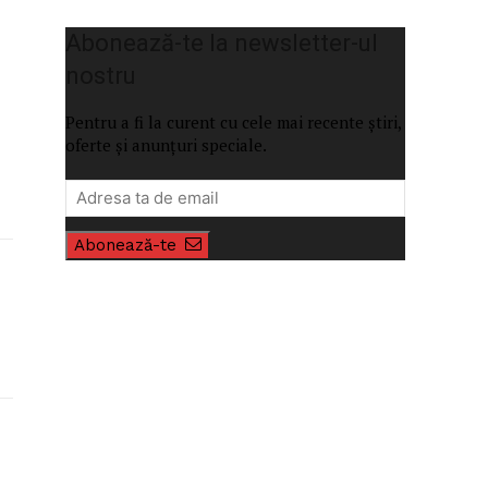
Abonează-te la newsletter-ul
nostru
Pentru a fi la curent cu cele mai recente știri,
oferte și anunțuri speciale.
Abonează-te