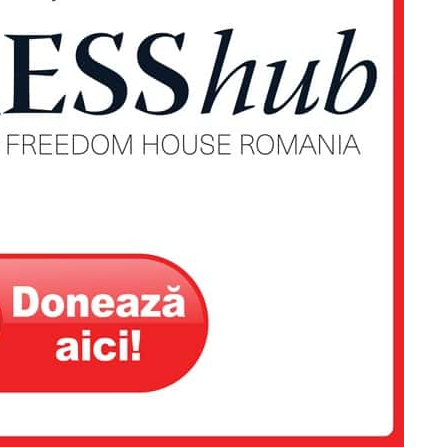
PRESShub
Despre noi / Echipa
Proiecte editoriale
Rețea