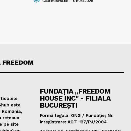
Cautimasina.ro
-
01/06/2026
A FREEDOM
FUNDAȚIA „FREEDOM
HOUSE INC" - FILIALA
ticolele
BUCUREȘTI
Shub este
e România,
Formă legală: ONG / Fundație; Nr.
n rețeaua
înregistrare: AOT. 127/PJ/2004
e pe site
 video) nu