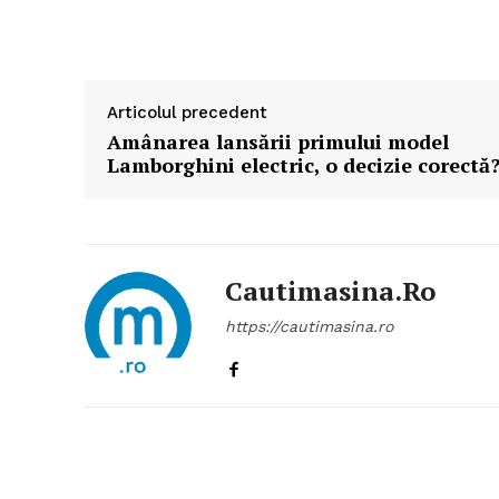
Un pro
FREEDOM
ROMÂ
Articolul precedent
Amânarea lansării primului model
Lamborghini electric, o decizie corectă
Cautimasina.ro
https://cautimasina.ro