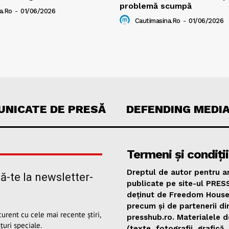
problemă scumpă
a.ro
-
01/06/2026
Cautimasina.ro
-
01/06/2026
NICATE DE PRESĂ
DEFENDING MEDI
Termeni și condiții
Dreptul de autor pentru ar
-te la newsletter-
publicate pe site-ul PRES
u
deținut de Freedom Hous
precum și de partenerii di
 curent cu cele mai recente știri,
presshub.ro. Materialele d
țuri speciale.
(texte, fotografii, grafică,