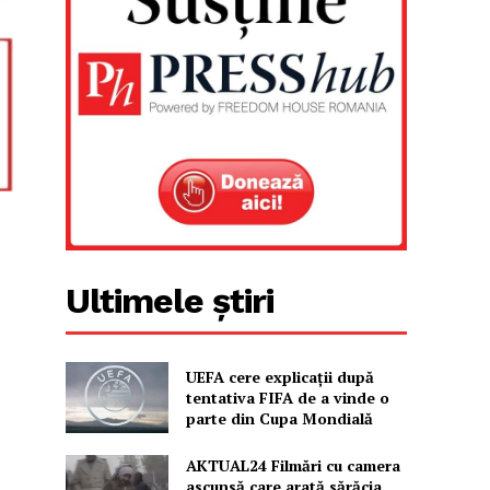
Ultimele știri
UEFA cere explicații după
tentativa FIFA de a vinde o
parte din Cupa Mondială
AKTUAL24 Filmări cu camera
ascunsă care arată sărăcia