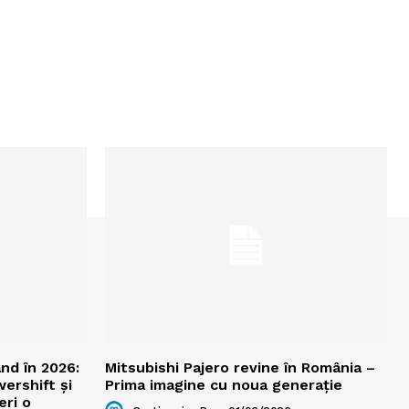
nd în 2026:
Mitsubishi Pajero revine în România –
wershift și
Prima imagine cu noua generație
eri o