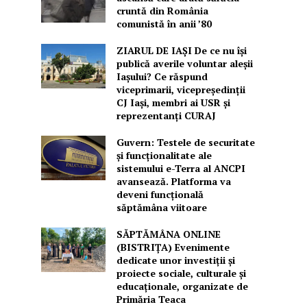
cruntă din România
comunistă în anii ’80
ZIARUL DE IAȘI De ce nu își
publică averile voluntar aleșii
Iașului? Ce răspund
viceprimarii, vicepreședinții
CJ Iași, membri ai USR și
reprezentanți CURAJ
Guvern: Testele de securitate
și funcționalitate ale
sistemului e-Terra al ANCPI
avansează. Platforma va
deveni funcțională
săptămâna viitoare
SĂPTĂMÂNA ONLINE
(BISTRIȚA) Evenimente
dedicate unor investiții și
proiecte sociale, culturale și
educaționale, organizate de
Primăria Teaca