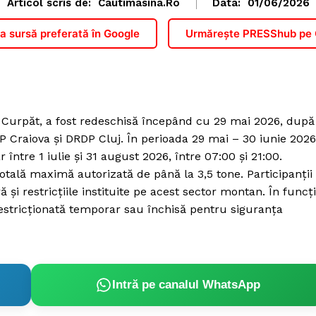
Articol scris de:
Cautimasina.ro
Data:
01/06/2026
 sursă preferată în Google
Urmărește PRESShub pe
și Curpăt, a fost redeschisă începând cu 29 mai 2026, după
P Craiova și DRDP Cluj. În perioada 29 mai – 30 iunie 2026
r între 1 iulie și 31 august 2026, între 07:00 și 21:00.
tală maximă autorizată de până la 3,5 tone. Participanții
 și restricțiile instituite pe acest sector montan. În funcț
 restricționată temporar sau închisă pentru siguranța
Intră pe canalul WhatsApp