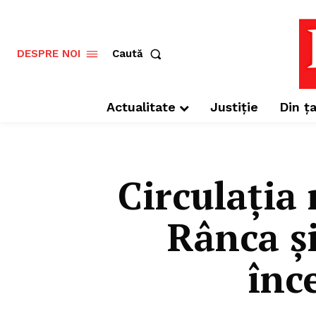
Caută
DESPRE NOI
Actualitate
Justiție
Din ța
Circulația 
Rânca și
înc