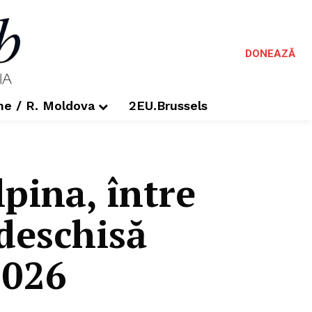
DONEAZĂ
me / R. Moldova
2EU.Brussels
lpina, între
edeschisă
2026