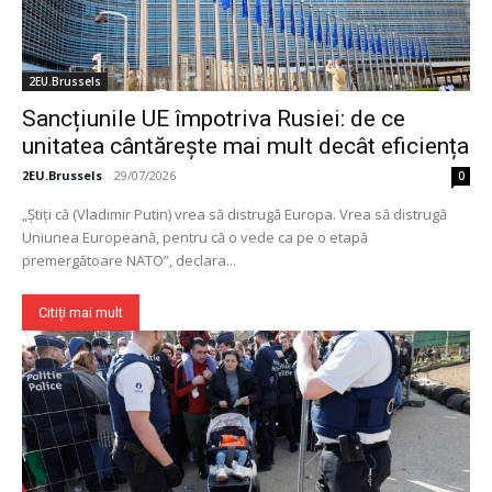
2EU.Brussels
Sancțiunile UE împotriva Rusiei: de ce
unitatea cântărește mai mult decât eficiența
2EU.Brussels
-
29/07/2026
0
„Știți că (Vladimir Putin) vrea să distrugă Europa. Vrea să distrugă
Uniunea Europeană, pentru că o vede ca pe o etapă
premergătoare NATO”, declara...
Citiți mai mult