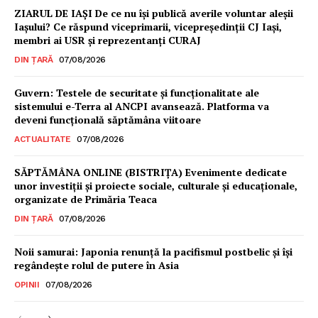
ZIARUL DE IAȘI De ce nu își publică averile voluntar aleșii
Iașului? Ce răspund viceprimarii, vicepreședinții CJ Iași,
membri ai USR și reprezentanți CURAJ
DIN ȚARĂ
07/08/2026
Guvern: Testele de securitate și funcționalitate ale
sistemului e-Terra al ANCPI avansează. Platforma va
deveni funcțională săptămâna viitoare
ACTUALITATE
07/08/2026
SĂPTĂMÂNA ONLINE (BISTRIȚA) Evenimente dedicate
unor investiții și proiecte sociale, culturale și educaționale,
organizate de Primăria Teaca
DIN ȚARĂ
07/08/2026
Noii samurai: Japonia renunță la pacifismul postbelic și își
regândește rolul de putere în Asia
OPINII
07/08/2026