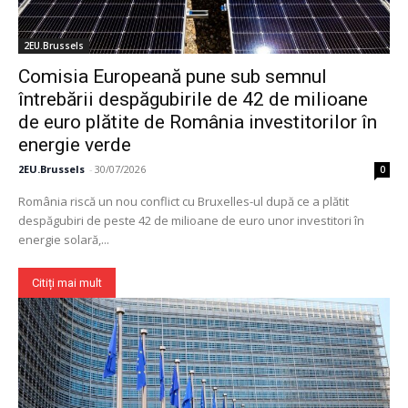
2EU.Brussels
Comisia Europeană pune sub semnul
întrebării despăgubirile de 42 de milioane
de euro plătite de România investitorilor în
energie verde
2EU.Brussels
-
30/07/2026
0
România riscă un nou conflict cu Bruxelles-ul după ce a plătit
despăgubiri de peste 42 de milioane de euro unor investitori în
energie solară,...
Citiți mai mult