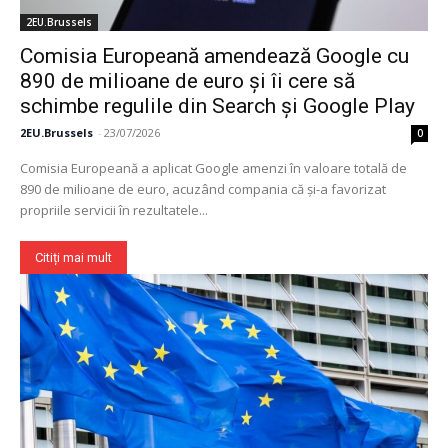
2EU.Brussels
Comisia Europeană amendează Google cu
890 de milioane de euro și îi cere să
schimbe regulile din Search și Google Play
2EU.Brussels
-
23/07/2026
0
Comisia Europeană a aplicat Google amenzi în valoare totală de
890 de milioane de euro, acuzând compania că și-a favorizat
Un proiect
propriile servicii în rezultatele...
FREEDOM HOUSE ROMÂNIA
Citiți mai mult
PRESShub
Despre noi / Echipa
Proiecte editoriale
Rețea