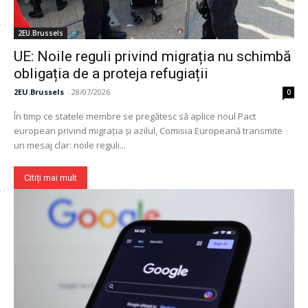
2EU.Brussels
UE: Noile reguli privind migrația nu schimbă
obligația de a proteja refugiații
2EU.Brussels
-
28/07/2026
0
În timp ce statele membre se pregătesc să aplice noul Pact
european privind migrația și azilul, Comisia Europeană transmite
un mesaj clar: noile reguli...
Citiți mai mult