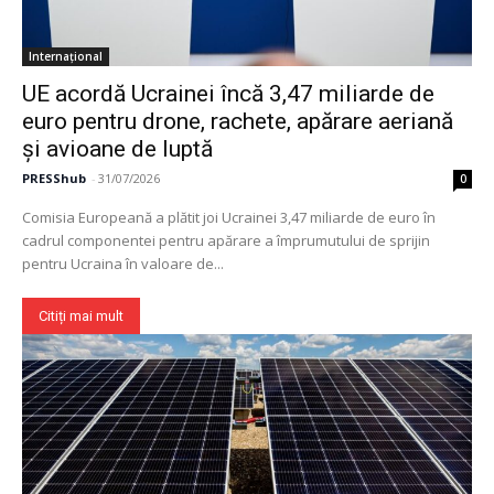
Internațional
UE acordă Ucrainei încă 3,47 miliarde de
euro pentru drone, rachete, apărare aeriană
și avioane de luptă
PRESShub
-
31/07/2026
0
Comisia Europeană a plătit joi Ucrainei 3,47 miliarde de euro în
cadrul componentei pentru apărare a împrumutului de sprijin
pentru Ucraina în valoare de...
Citiți mai mult