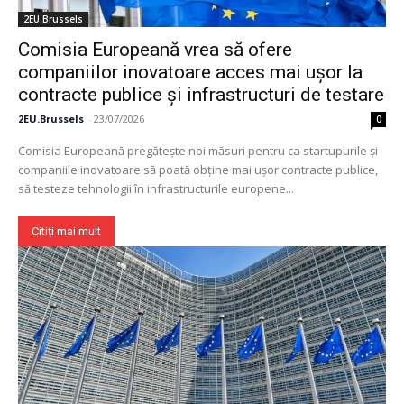
Contact
2EU.Brussels
Comisia Europeană vrea să ofere
companiilor inovatoare acces mai ușor la
contracte publice și infrastructuri de testare
2EU.Brussels
-
23/07/2026
0
Comisia Europeană pregătește noi măsuri pentru ca startupurile și
companiile inovatoare să poată obține mai ușor contracte publice,
să testeze tehnologii în infrastructurile europene...
Citiți mai mult