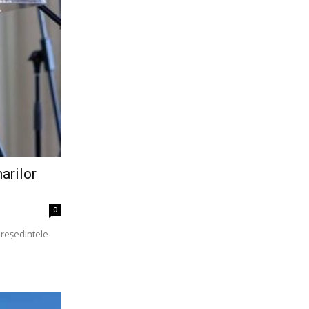
arilor
0
 președintele