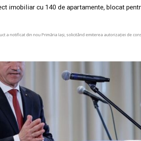
Proiecte editoriale
iect imobiliar cu 140 de apartamente, blocat pent
Rețea
Contact
iect
t a notificat din nou Primăria Iași, solicitând emiterea autorizației de cons
 HOUSE
NIA