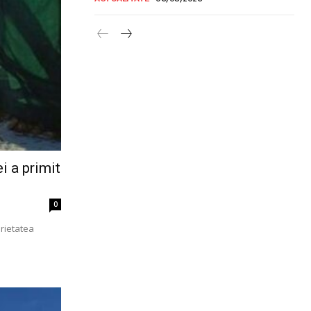
i a primit
0
prietatea