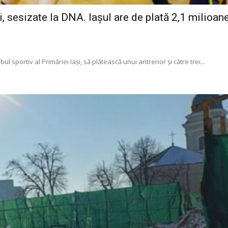
i, sesizate la DNA. Iașul are de plată 2,1 milioane
sportiv al Primăriei Iași, să plătească unui antrenor și către trei...