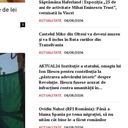
Săptămâna Haferland | Expoziţia „25 de
ani de activitate Mihai Eminescu Trust”,
 de lei
vernisată la Viscri
ACTUALITATE
06/08/2026
0
Castelul Miko din Olteni va deveni muzeu
şi va fi inclus în Ruta curiilor din
Transilvania
ACTUALITATE
06/08/2026
AKTUAL24 Instituție a statului, omagiu lui
Ion Iliescu pentru contribuția la
„păstrarea adevărului istoric” despre
Revoluție. Iliescu fusese acuzat de
infracțiuni contra umanității în...
ACTUALITATE
06/08/2026
Ovidiu Nahoi (RFI România): Până a
blama Spania pe tema migrației, să nu
uităm cât bine le-a făcut românilor
ACTUALITATE
06/08/2026