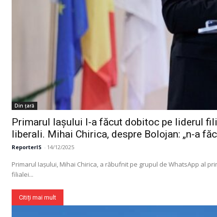
Din țară
Primarul Iașului l-a făcut dobitoc pe liderul f
liberali. Mihai Chirica, despre Bolojan: „n-a făc
ReporterIS
-
14/12/2025
Primarul Iașului, Mihai Chirica, a răbufnit pe grupul de WhatsApp al pri
filialei...
Citiți mai mult