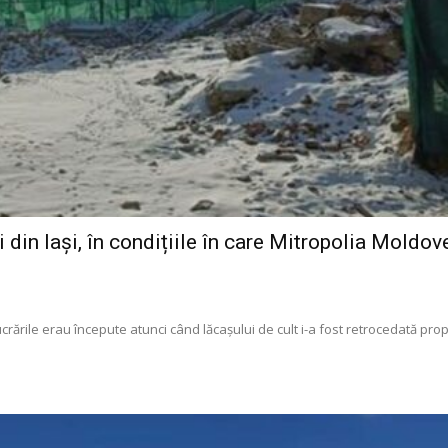
din Iași, în condițiile în care Mitropolia Moldove
ucrările erau începute atunci când lăcașului de cult i-a fost retrocedată pro