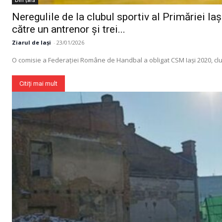
Din țară
Neregulile de la clubul sportiv al Primăriei Iaș
către un antrenor și trei...
Ziarul de Iași
-
23/01/2026
O comisie a Federației Române de Handbal a obligat CSM Iași 2020, clubul 
Citiți mai mult