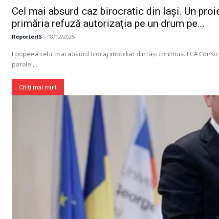
Cel mai absurd caz birocratic din Iași. Un pro
primăria refuză autorizația pe un drum pe...
ReporterIS
-
18/12/2025
Un pro
Epopeea celui mai absurd blocaj imobiliar din Iași continuă. LCA Construc
FREEDOM
paralel,...
ROMÂ
Citiți mai mult