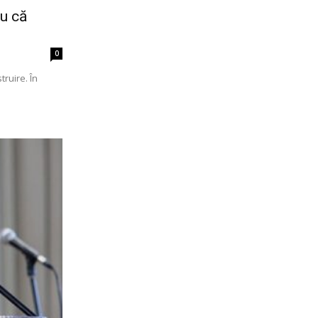
ru că
0
truire. În