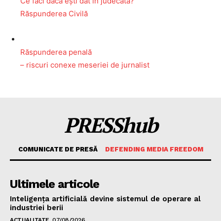
Ce faci dacă ești dat în judecată?
Un proiect
Răspunderea Civilă
FREEDOM HOUSE ROMÂNIA
Răspunderea penală
– riscuri conexe meseriei de jurnalist
PRESShub
Despre noi / Echipa
Proiecte editoriale
PRESShub
Rețea
Contact
COMUNICATE DE PRESĂ
DEFENDING MEDIA FREEDOM
Ultimele articole
Inteligența artificială devine sistemul de operare al
industriei berii
ACTUALITATE
07/08/2026