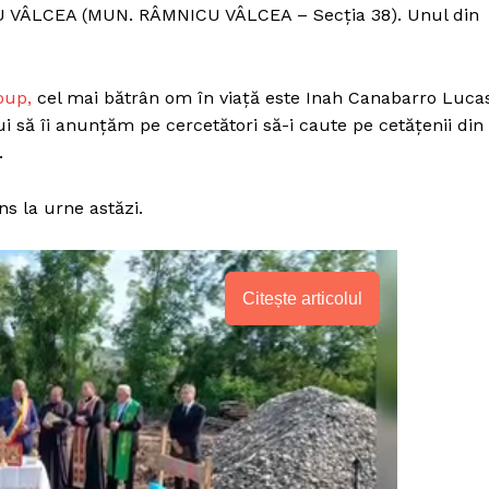
U VÂLCEA (MUN. RÂMNICU VÂLCEA – Secția 38). Unul din
oup,
cel mai bătrân om în viață este Inah Canabarro Luca
bui să îi anunțăm pe cercetători să-i caute pe cetățenii din
.
ns la urne astăzi.
Citește articolul