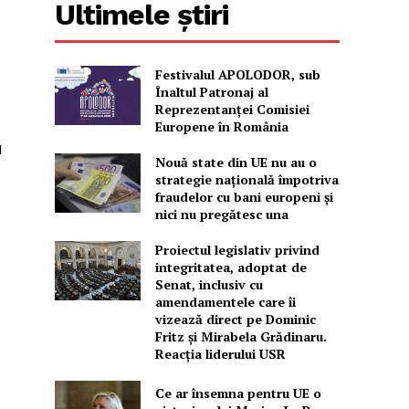
Ultimele știri
Festivalul APOLODOR, sub
Înaltul Patronaj al
Reprezentanței Comisiei
Europene în România
M
Nouă state din UE nu au o
strategie națională împotriva
fraudelor cu bani europeni și
nici nu pregătesc una
Proiectul legislativ privind
integritatea, adoptat de
Senat, inclusiv cu
amendamentele care îi
vizează direct pe Dominic
Fritz și Mirabela Grădinaru.
Reacția liderului USR
Ce ar însemna pentru UE o