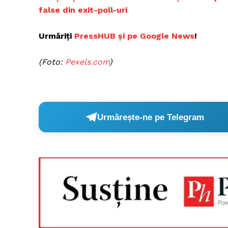
false din exit-poll-uri
Urmăriți
PressHUB și pe Google News
!
Un pro
FREEDOM
(Foto:
Pexels.com
)
ROMÂ
Urmărește-ne pe Telegram