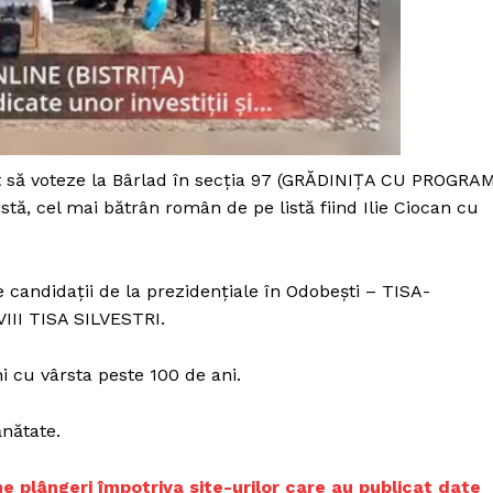
t să voteze la Bârlad în secția 97 (GRĂDINIȚA CU PROGRA
stă, cel mai bătrân român de pe listă fiind Ilie Ciocan cu
e candidații de la prezidențiale în Odobești – TISA-
III TISA SILVESTRI.
ni cu vârsta peste 100 de ani.
PRESShub
nătate.
Despre noi / Echipa
 plângeri împotriva site-urilor care au publicat date