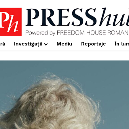
ră
Investigații
Mediu
Reportaje
În lu