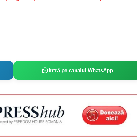
Proiecte editoriale
Rețea
Contact
iect
 HOUSE
NIA
Intră pe canalul WhatsApp