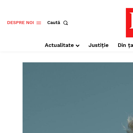
Caută
DESPRE NOI
Actualitate
Justiție
Din ța