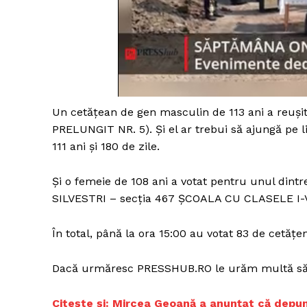
Un cetățean de gen masculin de 113 ani a reuși
PRELUNGIT NR. 5). Și el ar trebui să ajungă pe li
111 ani și 180 de zile.
Și o femeie de 108 ani a votat pentru unul dintr
SILVESTRI – secția 467 ŞCOALA CU CLASELE I-V
În total, până la ora 15:00 au votat 83 de cetățe
Dacă urmăresc PRESSHUB.RO le urăm multă să
Citește și:
Mircea Geoană a anunțat că depune