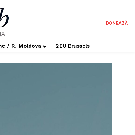
DONEAZĂ
me / R. Moldova
2EU.Brussels