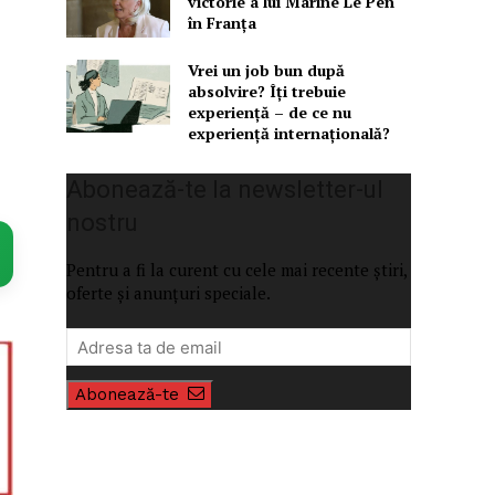
victorie a lui Marine Le Pen
în Franța
Vrei un job bun după
absolvire? Îți trebuie
experiență – de ce nu
experiență internațională?
Abonează-te la newsletter-ul
nostru
Pentru a fi la curent cu cele mai recente știri,
oferte și anunțuri speciale.
Abonează-te