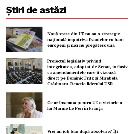
Știri de astăzi
PRESShub
Nouă state din UE nu au o strategie
națională împotriva fraudelor cu bani
Despre noi / Echipa
europeni și nici nu pregătesc una
Proiecte editoriale
Proiectul legislativ privind
Rețea
integritatea, adoptat de Senat, inclusiv
Contact
cu amendamentele care îi vizează
direct pe Dominic Fritz și Mirabela
Grădinaru. Reacția liderului USR
Ce ar însemna pentru UE o victorie a
lui Marine Le Pen în Franța
Vrei un job bun după absolvire? Îți