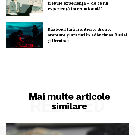
trebuie experiență – de ce nu
experiență internațională?
Războiul fără frontiere: drone,
atentate și atacuri în adâncimea Rusiei
și Ucrainei
Mai multe articole
RELATED
similare