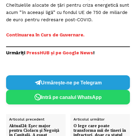
Cheltuielile alocate de țări pentru criza energetică sunt
acum ”în aceeași ligă” cu fondul UE de 750 de miliarde
de euro pentru redresare post-COVID.
Continuarea în Curs de Guvernare.
Urmăriți
PressHUB și pe Google News
!
Urmărește-ne pe Telegram
Intră pe canalul WhatsApp
Articolul precedent
Articolul următor
Aktual24: Eşec major
O lege care poate
pentru Ciolacu şi Negoiță
transforma mii de tineri în
în Capitală. A eşuat
infractori, doar ca statul