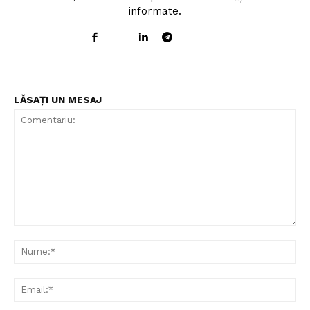
informate.
LĂSAȚI UN MESAJ
Comentariu:
Nu
Ema