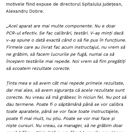
motivele fiind expuse de directorul Spitalului județean,
Alexandru Dobre.
„
Acel aparat are mai multe componente. Nu e doar
PCR-ul efectiv. Se fac calibrări, testări. V-aș minți dacă
v-aș spune o dată exactă când o să fie pus în funcțiune.
Firmele care au livrat fac acum instructajul, nu vrem să
ne grăbim, să facem lucrurile pe fugă, numai ca să
începem testările mai repede. Noi vrem să fim pregătiți
să scoatem rezultate corecte.
Ținta mea e să avem cât mai repede primele rezultate,
dar mai ales, să avem siguranța că acele rezultate sunt
corecte. Nu vreau să mă grăbesc în niciun fel. Nu pot să
dau termene. Poate fi o săptămână până se vor calibra
toate aparatele, până se vor face toate instructajele,
poate fi mai mult, nu știu. Poate se vor mai face și
niște cursuri. Nu vreau, ca manager, să ne grăbim doar