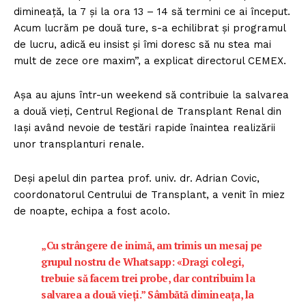
dimineață, la 7 și la ora 13 – 14 să termini ce ai început.
Acum lucrăm pe două ture, s-a echilibrat și programul
de lucru, adică eu insist și îmi doresc să nu stea mai
mult de zece ore maxim”, a explicat directorul CEMEX.
Așa au ajuns într-un weekend să contribuie la salvarea
a două vieți, Centrul Regional de Transplant Renal din
Iași având nevoie de testări rapide înaintea realizării
unor transplanturi renale.
Deși apelul din partea prof. univ. dr. Adrian Covic,
coordonatorul Centrului de Transplant, a venit în miez
de noapte, echipa a fost acolo.
„Cu strângere de inimă, am trimis un mesaj pe
grupul nostru de Whatsapp: «Dragi colegi,
trebuie să facem trei probe, dar contribuim la
salvarea a două vieți.” Sâmbătă dimineața, la