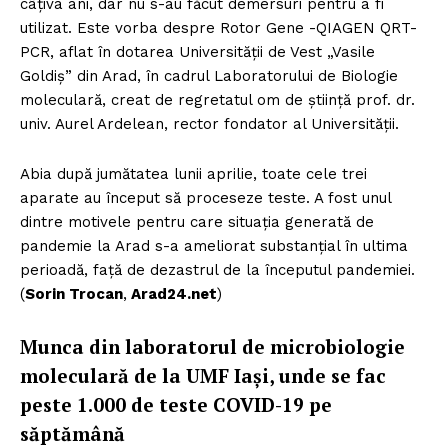
câțiva ani, dar nu s-au făcut demersuri pentru a fi
utilizat. Este vorba despre Rotor Gene -QIAGEN QRT-
PCR, aflat în dotarea Universității de Vest „Vasile
Goldiș” din Arad, în cadrul Laboratorului de Biologie
moleculară, creat de regretatul om de știință prof. dr.
univ. Aurel Ardelean, rector fondator al Universității.
Abia după jumătatea lunii aprilie, toate cele trei
aparate au început să proceseze teste. A fost unul
dintre motivele pentru care situația generată de
pandemie la Arad s-a ameliorat substanțial în ultima
perioadă, față de dezastrul de la începutul pandemiei.
(
Sorin Trocan
,
Arad24.net
)
Munca din laboratorul de microbiologie
moleculară de la UMF Iași, unde se fac
peste 1.000 de teste COVID-19 pe
săptămână