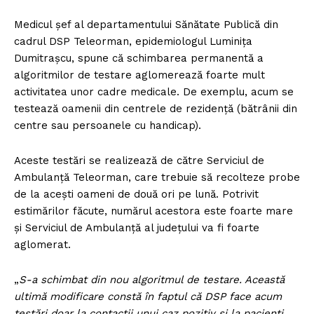
Medicul șef al departamentului Sănătate Publică din
cadrul DSP Teleorman, epidemiologul Luminița
Dumitrașcu, spune că schimbarea permanentă a
algoritmilor de testare aglomerează foarte mult
activitatea unor cadre medicale. De exemplu, acum se
testează oamenii din centrele de rezidență (bătrânii din
centre sau persoanele cu handicap).
Aceste testări se realizează de către Serviciul de
Ambulanță Teleorman, care trebuie să recolteze probe
de la acești oameni de două ori pe lună. Potrivit
estimărilor făcute, numărul acestora este foarte mare
și Serviciul de Ambulanță al județului va fi foarte
aglomerat.
„
S-a schimbat din nou algoritmul de testare. Această
ultimă modificare constă în faptul că DSP face acum
testări doar la contacții unui caz pozitiv și la pacienți