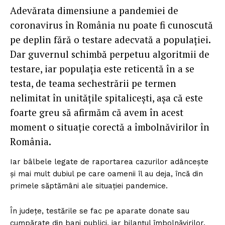
Adevărata dimensiune a pandemiei de
coronavirus în România nu poate fi cunoscută
pe deplin fără o testare adecvată a populației.
Dar guvernul schimbă perpetuu algoritmii de
testare, iar populația este reticentă în a se
testa, de teama sechestrării pe termen
nelimitat în unitățile spitalicești, așa că este
foarte greu să afirmăm că avem în acest
moment o situație corectă a îmbolnăvirilor în
România.
Iar bâlbele legate de raportarea cazurilor adâncește
și mai mult dubiul pe care oamenii îl au deja, încă din
primele săptămâni ale situației pandemice.
În județe, testările se fac pe aparate donate sau
cumpărate din bani publici, iar bilanțul îmbolnăvirilor,