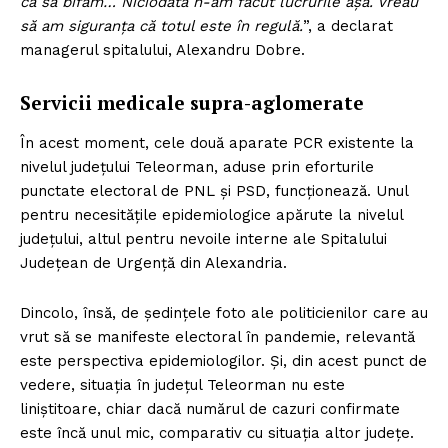
ca să bifăm… Niciodată n-am făcut lucrurile așa. Vreau
să am siguranța că totul este în regulă.
”, a declarat
managerul spitalului, Alexandru Dobre.
Servicii medicale supra-aglomerate
În acest moment, cele două aparate PCR existente la
nivelul județului Teleorman, aduse prin eforturile
punctate electoral de PNL și PSD, funcționează. Unul
pentru necesitățile epidemiologice apărute la nivelul
județului, altul pentru nevoile interne ale Spitalului
Județean de Urgență din Alexandria.
Dincolo, însă, de ședințele foto ale politicienilor care au
vrut să se manifeste electoral în pandemie, relevantă
este perspectiva epidemiologilor. Și, din acest punct de
vedere, situația în județul Teleorman nu este
liniștitoare, chiar dacă numărul de cazuri confirmate
este încă unul mic, comparativ cu situația altor județe.