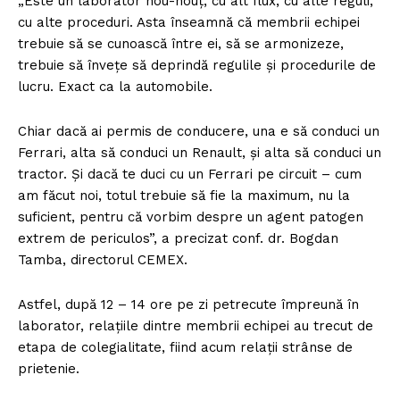
„Este un laborator nou-nouț, cu alt flux, cu alte reguli,
cu alte proceduri. Asta înseamnă că membrii echipei
trebuie să se cunoască între ei, să se armonizeze,
trebuie să învețe să deprindă regulile și procedurile de
lucru. Exact ca la automobile.
Chiar dacă ai permis de conducere, una e să conduci un
Ferrari, alta să conduci un Renault, și alta să conduci un
tractor. Și dacă te duci cu un Ferrari pe circuit – cum
am făcut noi, totul trebuie să fie la maximum, nu la
suficient, pentru că vorbim despre un agent patogen
extrem de periculos”, a precizat conf. dr. Bogdan
Tamba, directorul CEMEX.
Astfel, după 12 – 14 ore pe zi petrecute împreună în
laborator, relațiile dintre membrii echipei au trecut de
etapa de colegialitate, fiind acum relații strânse de
prietenie.