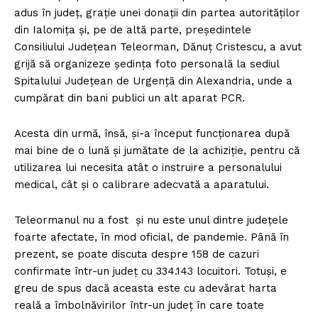
adus în județ, grație unei donații din partea autorităților
din Ialomița și, pe de altă parte, președintele
Consiliului Județean Teleorman, Dănuț Cristescu, a avut
grijă să organizeze ședința foto personală la sediul
Spitalului Județean de Urgență din Alexandria, unde a
cumpărat din bani publici un alt aparat PCR.
Acesta din urmă, însă, și-a început funcționarea după
mai bine de o lună și jumătate de la achiziție, pentru că
utilizarea lui necesita atât o instruire a personalului
medical, cât și o calibrare adecvată a aparatului.
Teleormanul nu a fost și nu este unul dintre județele
foarte afectate, în mod oficial, de pandemie. Până în
prezent, se poate discuta despre 158 de cazuri
confirmate într-un județ cu 334.143 locuitori. Totuși, e
greu de spus dacă aceasta este cu adevărat harta
reală a îmbolnăvirilor într-un județ în care toate