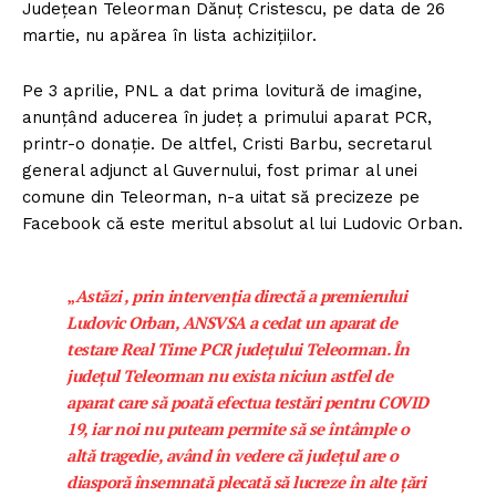
Județean Teleorman Dănuț Cristescu, pe data de 26
martie, nu apărea în lista achizițiilor.
Pe 3 aprilie, PNL a dat prima lovitură de imagine,
anunțând aducerea în județ a primului aparat PCR,
printr-o donație. De altfel, Cristi Barbu, secretarul
general adjunct al Guvernului, fost primar al unei
comune din Teleorman, n-a uitat să precizeze pe
Facebook că este meritul absolut al lui Ludovic Orban.
„
Astăzi , prin intervenția directă a premierului
Ludovic Orban, ANSVSA a cedat un aparat de
testare Real Time PCR județului Teleorman. În
județul Teleorman nu exista niciun astfel de
aparat care să poată efectua testări pentru COVID
19, iar noi nu puteam permite să se întâmple o
altă tragedie, având în vedere că județul are o
diasporă însemnată plecată să lucreze în alte țări