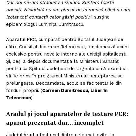
Dar noi ne-am străduit să izolăm. Suntem foarte
FREEDOM HOUSE ROMÂNIA
obosiți. Niciodată nu am plecat de la muncă până nu am
izolat toți contacții celor găsiți pozitiv.”,
susține
epidemiologul Luminița Dumitrașcu.
PRESShub
Aparatul PRC, cumpărat pentru Spitalul Județean de
către Consiliul Județean Teleorman, funcționează acum
Despre noi / Echipa
exclusive pentru nevoile interne ale unității spitalicești.
Și, deși a depus documentația la Ministerul Sănătății
Proiecte editoriale
pentru ca Spitalul Județean de Urgență din Alexandria
Rețea
să fie prins în proigramul Ministerului, așteptarea se
Contact
prelungește. Deocamdată, acolo se fac testările din
fonduri proprii. (
Carmen Dumitrescu, Liber în
Teleorman
)
Aradul și jocul aparatelor de testare PCR:
aparat prezentat dar… incomplet
Județul Arad a fost unul dintre cele mai lovite, la