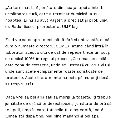
„Au terminat la 5 jumătate dimineața, apoi a intrat
următoarea tură, care a terminat duminică la 12
noaptea. Ei nu au avut Paște”, a precizat și prof. univ.
dr. Radu Iliescu, prorector al UMF Iași.
Fiind vorba despre o echipă tânără și entuziastă, după
cum o numește directorul CEMEX, atunci când intră în
laborator aceștia uită de cât de repede trece timpul și
se dedică 100% întregului proces. „Cea mai sensibilă
este zona de extracție, unde se lucrează cu virus viu și
unde sunt acele echipamente foarte sofisticate de
protecție. Acolo literalmente nu bei apă, nu poți decât
să respiri, atât.
Dacă vrei să bei apă sau să mergi la toaletă, îți trebuie
jumătate de oră să te dezechipezi și jumătate de oră să
te speli, timp în care toți ceilalți te așteaptă, toată
lumea stă după tine. Mai bine mănânci și bei apă