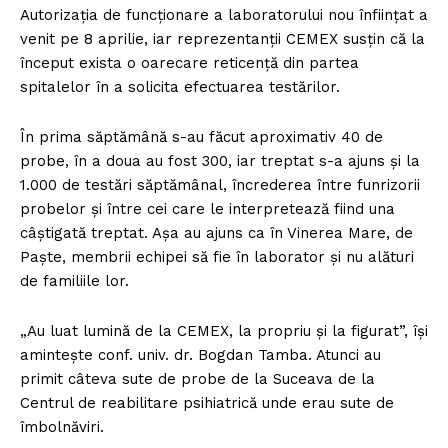
Autorizația de funcționare a laboratorului nou înființat a
venit pe 8 aprilie, iar reprezentanții CEMEX susțin că la
început exista o oarecare reticență din partea
spitalelor în a solicita efectuarea testărilor.
În prima săptămână s-au făcut aproximativ 40 de
probe, în a doua au fost 300, iar treptat s-a ajuns și la
1.000 de testări săptămânal, încrederea între funrizorii
probelor și între cei care le interpretează fiind una
câștigată treptat. Așa au ajuns ca în Vinerea Mare, de
Paște, membrii echipei să fie în laborator și nu alături
de familiile lor.
„Au luat lumină de la CEMEX, la propriu și la figurat”, își
amintește conf. univ. dr. Bogdan Tamba. Atunci au
primit câteva sute de probe de la Suceava de la
Centrul de reabilitare psihiatrică unde erau sute de
îmbolnăviri.