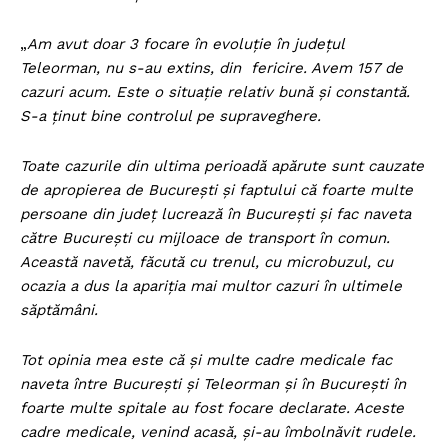
„
Am avut doar 3 focare în evoluție în județul
Teleorman, nu s-au extins, din fericire. Avem 157 de
cazuri acum. Este o situație relativ bună și constantă.
S-a ținut bine controlul pe supraveghere.
Toate cazurile din ultima perioadă apărute sunt cauzate
de apropierea de București și faptului că foarte multe
persoane din județ lucrează în București și fac naveta
către București cu mijloace de transport în comun.
Această navetă, făcută cu trenul, cu microbuzul, cu
ocazia a dus la apariția mai multor cazuri în ultimele
săptămâni.
Tot opinia mea este că și multe cadre medicale fac
naveta între București și Teleorman și în București în
foarte multe spitale au fost focare declarate. Aceste
cadre medicale, venind acasă, și-au îmbolnăvit rudele.
Un proiect