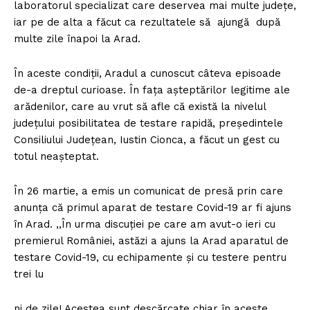
laboratorul specializat care deservea mai multe județe,
iar pe de alta a făcut ca rezultatele să ajungă după
multe zile înapoi la Arad.
În aceste condiții, Aradul a cunoscut câteva episoade
de-a dreptul curioase. În fața așteptărilor legitime ale
arădenilor, care au vrut să afle că există la nivelul
județului posibilitatea de testare rapidă, președintele
Consiliului Județean, Iustin Cionca, a făcut un gest cu
totul neașteptat.
În 26 martie, a emis un comunicat de presă prin care
anunța că primul aparat de testare Covid-19 ar fi ajuns
în Arad. ,,În urma discuției pe care am avut-o ieri cu
premierul României, astăzi a ajuns la Arad aparatul de
testare Covid-19, cu echipamente și cu testere pentru
trei lu
ni de zile! Acestea sunt descărcate chiar în aceste