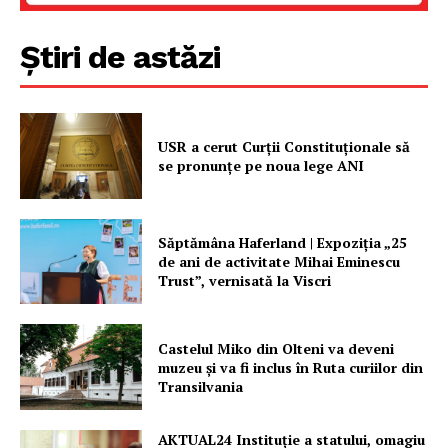
FREEDOM HOUSE ROMÂNIA
Știri de astăzi
PRESShub
USR a cerut Curții Constituționale să
Despre noi / Echipa
se pronunțe pe noua lege ANI
Proiecte editoriale
Rețea
Săptămâna Haferland | Expoziţia „25
Contact
de ani de activitate Mihai Eminescu
Trust”, vernisată la Viscri
Castelul Miko din Olteni va deveni
muzeu şi va fi inclus în Ruta curiilor din
Transilvania
AKTUAL24 Instituție a statului, omagiu