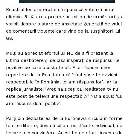
Roast-ul lor preferat e să spună că votează aurul
olimpic. RUXI are aproape un milion de urmăritori și a
vorbit despre o stare de anxietate generată de valul
de comentarii violente care vine de la susținătorii lui
GS.
Mulți au apreciat efortul lui ND de a fi prezent la
ultima dezbatere și se lasă inspirați de răspunsurile
pozitive pe care acesta le dă. El a răspuns unei
reportere de la Realitatea că ‘sunt șase televiziuni
respectabile în România, le-am răspuns lor’. Iar la
replica jurnalistei ‘Vreți să ziceți că Realitatea tv nu
este post de televiziune respectabil?’ ND a spus: ‘Eu
am răspuns doar pozitiv’.
Părți din dezbaterea de la Euronews circulă în forme
foarte diferite, dovadă că au fost făcute individual, de
fiecare, din convingere. Acest tip de efort lipsește de