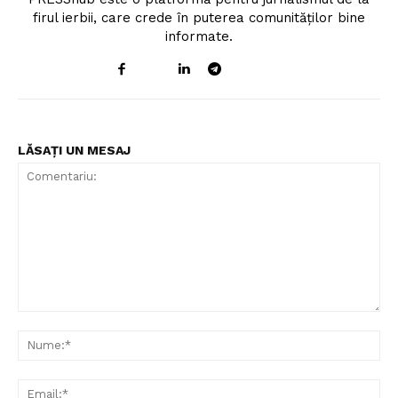
firul ierbii, care crede în puterea comunităților bine
informate.
LĂSAȚI UN MESAJ
Comentariu:
Nu
Ema