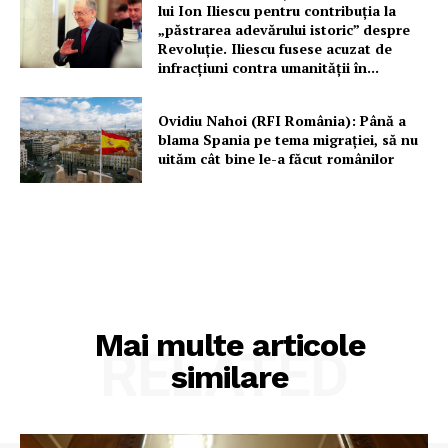
lui Ion Iliescu pentru contribuția la
„păstrarea adevărului istoric” despre
Revoluție. Iliescu fusese acuzat de
infracțiuni contra umanității în...
Ovidiu Nahoi (RFI România): Până a
blama Spania pe tema migrației, să nu
uităm cât bine le-a făcut românilor
Mai multe articole
RELATED
similare