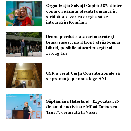
Organizația Salvați Copiii: 58% dintre
Despre noi / Echipa
copiii cu părinții plecați la muncă în
străinătate vor ca aceștia să se
Proiecte editoriale
întoarcă în România
Rețea
Drone pierdute, atacuri mascate și
Contact
bruiaj rusesc: noul front al războiului
hibrid, posibile atacuri rusești sub
„steag fals”
USR a cerut Curții Constituționale să
se pronunțe pe noua lege ANI
Săptămâna Haferland | Expoziţia „25
de ani de activitate Mihai Eminescu
Trust”, vernisată la Viscri