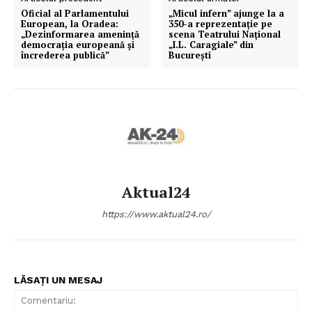
Oficial al Parlamentului
„Micul infern” ajunge la a
European, la Oradea:
350-a reprezentație pe
„Dezinformarea ameninţă
scena Teatrului Național
democraţia europeană şi
„I.L. Caragiale” din
încrederea publică”
București
Aktual24
https://www.aktual24.ro/
LĂSAȚI UN MESAJ