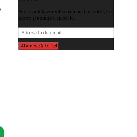
e
Pentru a fi la curent cu cele mai recente știri,
oferte și anunțuri speciale.
Abonează-te