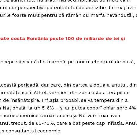
Proiecte editoriale
lui din perspectiva potenţialului de achiziţie din magazin
Rețea
eţurile foarte mult pentru că rămân cu marfa nevândută”, 
Contact
iect
 HOUSE
poate costa România peste 100 de miliarde de lei și
NIA
începe să scadă din toamnă, pe fondul efectului de bază,
această perioadă, dar care, din partea a doua a anului, din
nătăţească. Altfel, vom ieşi din zona asta a terapiilor
am de însănătoşire. Inflaţia probabil se va tempera din a
 Naţională, la un 5-6% – şi ar putea coborî chiar spre 4%
e macroeconomice rămân aceleaşi. Nu vom mai avea
nul trecut, de 60-70%, care a dat peste cap inflaţia. Anul
spus consultantul economic.