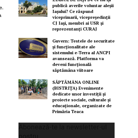
publică averile voluntar aleșii
e.
Iașului? Ce răspund
a
viceprimarii, vicepreședinții
CJ Iași, membri ai USR și
reprezentanți CURAJ
Guvern: Testele de securitate
și funcționalitate ale
sistemului e-Terra al ANCPI
avansează. Platforma va
deveni funcțională
săptămâna viitoare
SĂPTĂMÂNA ONLINE
(BISTRIȚA) Evenimente
dedicate unor investiții și
proiecte sociale, culturale și
educaționale, organizate de
Primăria Teaca
Abonează-te la newsletter-ul
nostru