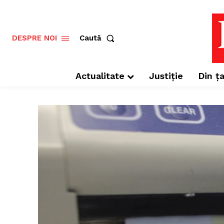
Caută
DESPRE NOI
Actualitate
Justiție
Din ța