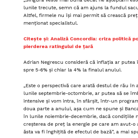
lunile trecute, semn că am ajuns la fundul sacu
Altfel, firmele nu îşi mai permit să crească pr
menţionat specialistul.
Un pro
FREEDOM
Citește și: Analiză Concordia: criza politică 
ROMÂ
pierderea ratingului de țară
Adrian Negrescu consideră că inflaţia ar putea 
spre 5-6% şi chiar la 4% la finalul anului.
„Este o perspectivă care arată destul de rău în 
lunile septembrie-octombrie, ar putea să se îmbu
intensive şi vom intra, în sfârşit, într-un progr
doua parte a anului, aşa cum ne spune şi Banca
în lunile noiembrie-decembrie, dacă condiţiil
creşterea de preţ la energie pe care am avut-o a
ăsta va fi înghiţită de efectul de bază”, a mai 