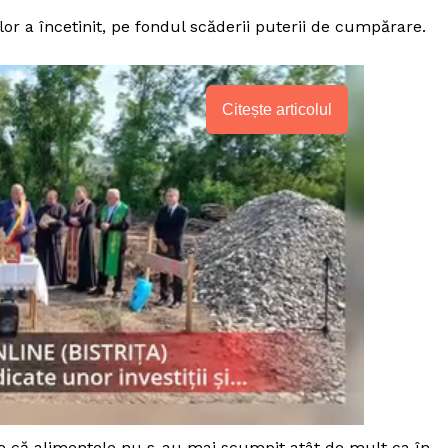
lor a încetinit, pe fondul scăderii puterii de cumpărare.
Citește articolul
PRESShub
Despre noi / Echipa
e că alimentele nu s-au mai scumpit atât de mult ca în