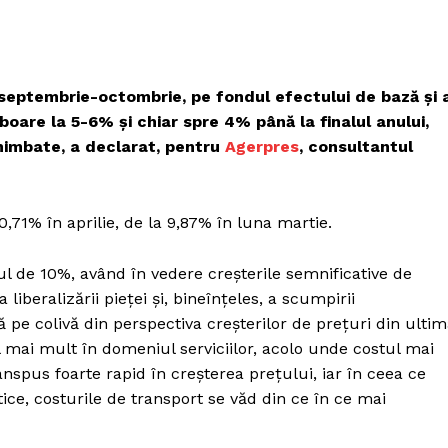
 septembrie-octombrie, pe fondul efectului de bază şi 
oboare la 5-6% şi chiar spre 4% până la finalul anului,
imbate, a declarat, pentru
Agerpres
, consultantul
10,71% în aprilie, de la 9,87% în luna martie.
ul de 10%, având în vedere creşterile semnificative de
 liberalizării pieţei şi, bineînţeles, a scumpirii
 pe colivă din perspectiva creşterilor de preţuri din ulti
el mai mult în domeniul serviciilor, acolo unde costul mai
anspus foarte rapid în creşterea preţului, iar în ceea ce
ice, costurile de transport se văd din ce în ce mai