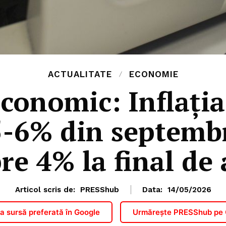
ACTUALITATE
ECONOMIE
economic: Inflaţia
5-6% din septembr
re 4% la final de
Articol scris de:
PRESShub
Data:
14/05/2026
 sursă preferată în Google
Urmărește PRESShub pe