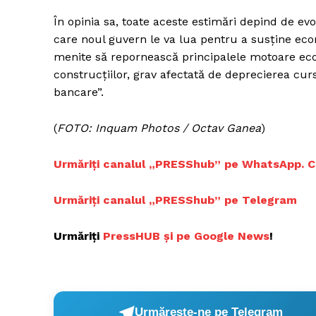
În opinia sa, toate aceste estimări depind de evo
care noul guvern le va lua pentru a susţine eco
menite să repornească principalele motoare eco
construcţiilor, grav afectată de deprecierea cur
bancare”.
(
FOTO: Inquam Photos / Octav Ganea
)
Urmăriți canalul „PRESShub” pe WhatsApp. Cele
Urmăriți canalul „PRESShub” pe Telegram
Urmăriți
PressHUB și pe Google News
!
Urmărește-ne pe Telegram