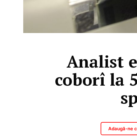
Analist 
coborî la 
sp
Adaugă-ne ca