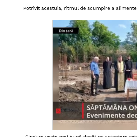
Potrivit acestuia, ritmul de scumpire a alimente
„Singura veste mai bună decât ne aşteptam est