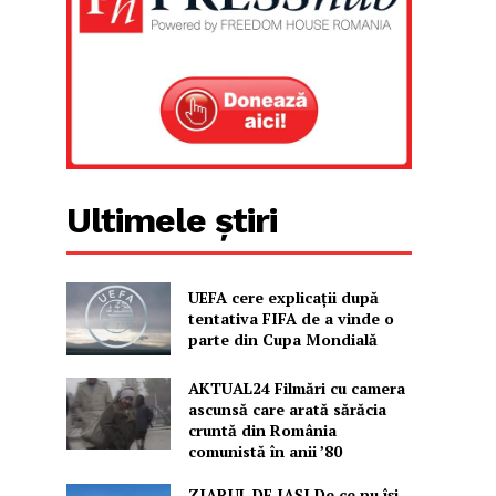
Ultimele știri
UEFA cere explicații după
tentativa FIFA de a vinde o
parte din Cupa Mondială
AKTUAL24 Filmări cu camera
ascunsă care arată sărăcia
cruntă din România
comunistă în anii ’80
ZIARUL DE IAȘI De ce nu își