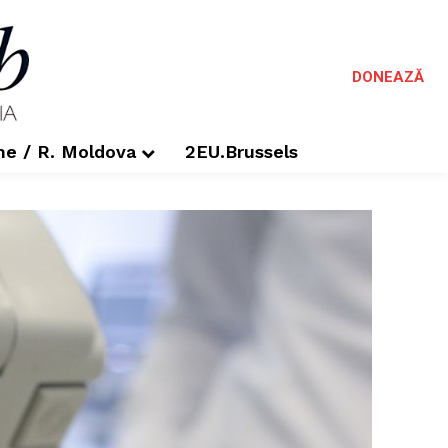
DONEAZĂ
me / R. Moldova
2EU.Brussels