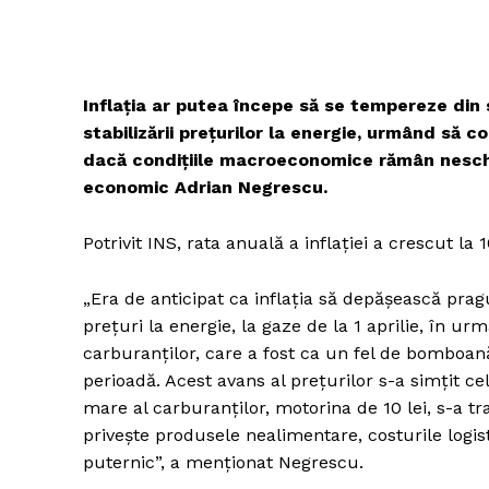
Inflaţia ar putea începe să se tempereze din
stabilizării preţurilor la energie, urmând să c
dacă condiţiile macroeconomice rămân nesch
economic Adrian Negrescu.
Potrivit INS, rata anuală a inflaţiei a crescut la 
„Era de anticipat ca inflaţia să depăşească prag
preţuri la energie, la gaze de la 1 aprilie, în urma
carburanţilor, care a fost ca un fel de bomboană
perioadă. Acest avans al preţurilor s-a simţit c
mare al carburanţilor, motorina de 10 lei, s-a tr
priveşte produsele nealimentare, costurile logist
puternic”, a menţionat Negrescu.