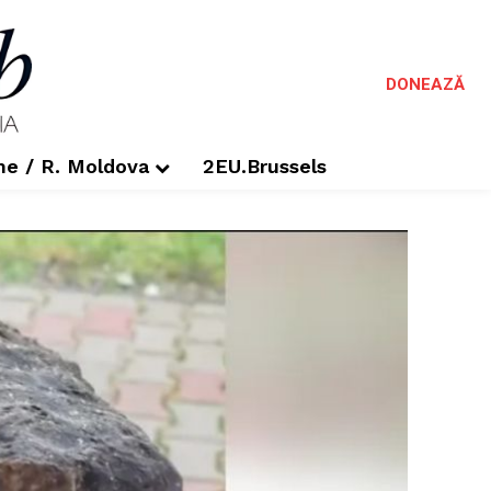
DONEAZĂ
me / R. Moldova
2EU.Brussels