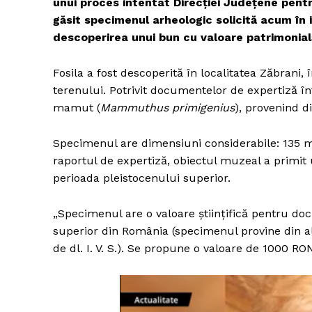
unui proces intentat Direcției Județene pentr
găsit specimenul arheologic solicită acum în 
descoperirea unui bun cu valoare patrimonial
Fosila a fost descoperită în localitatea Zăbrani,
terenului. Potrivit documentelor de expertiză înt
mamut (
Mammuthus primigenius
), provenind d
Specimenul are dimensiuni considerabile: 135 
raportul de expertiză, obiectul muzeal a primit
perioada pleistocenului superior.
„Specimenul are o valoare științifică pentru do
superior din România (specimenul provine din al
de dl. I. V. S.). Se propune o valoare de 1000 RON