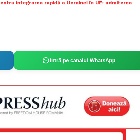
pentru integrarea rapidă a Ucrainei în UE: admiterea
Proiecte editoriale
Rețea
Contact
iect
 HOUSE
NIA
Intră pe canalul WhatsApp