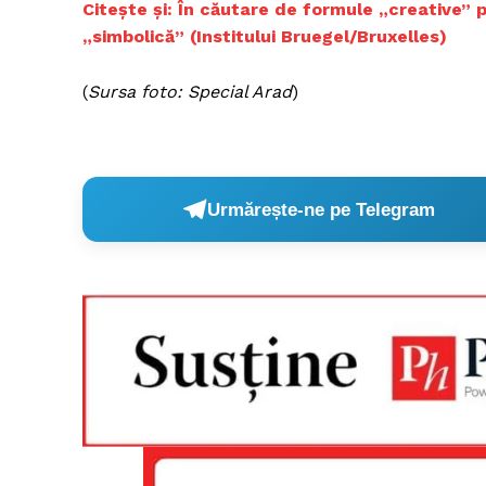
Citește și: În căutare de formule „creative” 
„simbolică” (Institului Bruegel/Bruxelles)
(
Sursa foto: Special Arad
)
Un pro
FREEDOM
ROMÂ
Urmărește-ne pe Telegram