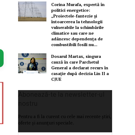
Corina Murafa, expertă în
politici energetice:
„Proiectele-fantezie și
întoarcerea la tehnologii
vulnerabile la schimbările
climatice sau care ne
adâncesc dependența de
combustibili fosili nu...
Dosarul Martax, singura
cauză în care Parchetul
General a declarat recurs în
casație după decizia Lin II a
CJUE
Abonează-te la newsletter-ul
nostru
Pentru a fi la curent cu cele mai recente știri,
oferte și anunțuri speciale.