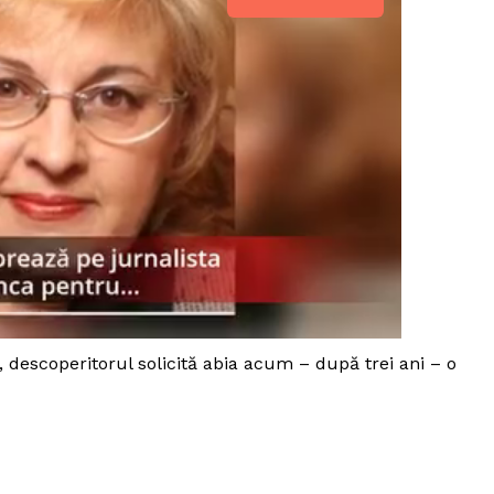
, descoperitorul solicită abia acum – după trei ani – o
PRESShub
Despre noi / Echipa