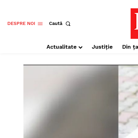
Caută
DESPRE NOI
Actualitate
Justiție
Din ța