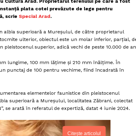
u Cultură Arad. Proprietarul terenului pe care a fost
instanță plata cotei prevăzute de lege pentru
ă, scrie
Special Arad
.
 în albia superioară a Mureșului, de către proprietarul
ocmite ulterior, obiectul este un molar inferior, parțial, d
in pleistocenul superior, adică vechi de peste 10.000 de an
mm lungime, 100 mm lățime și 210 mm înălțime. În
 un punctaj de 100 pentru vechime, fiind încadrată în
cumentarea elementelor faunistice din pleistocenul
bia superioară a Mureșului, localitatea Zăbrani, colectat
”, se arată în referatul de expertiză, datat 4 iunie 2024.
Citește articolul