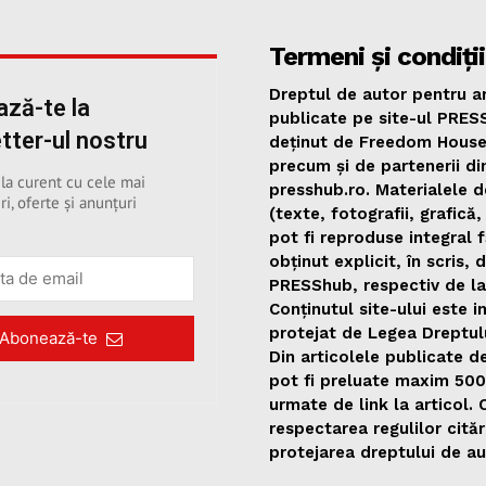
Termeni și condiții
Dreptul de autor pentru ar
ză-te la
publicate pe site-ul PRES
tter-ul nostru
deținut de Freedom Hous
precum și de partenerii di
 la curent cu cele mai
presshub.ro. Materialele d
ri, oferte și anunțuri
(texte, fotografii, grafică,
pot fi reproduse integral 
obținut explicit, în scris, 
PRESShub, respectiv de la
Conținutul site-ului este i
protejat de Legea Dreptul
Abonează-te
Din articolele publicate 
pot fi preluate maxim 50
urmate de link la articol.
respectarea regulilor citări
protejarea dreptului de au