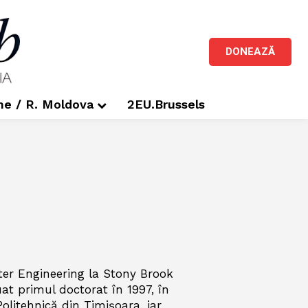
DONEAZĂ
me / R. Moldova
2EU.Brussels
ter Engineering la Stony Brook
uat primul doctorat în 1997, în
olitehnică din Timișoara, iar