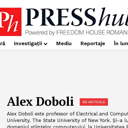
ră
Investigații
Mediu
Reportaje
În lu
Alex Doboli
66 ARTICOLE
Alex Doboli este professor of Electrical and Compu
University, The State University of New York. Și-a l
domeniul științelor computerului, la Universitatea P