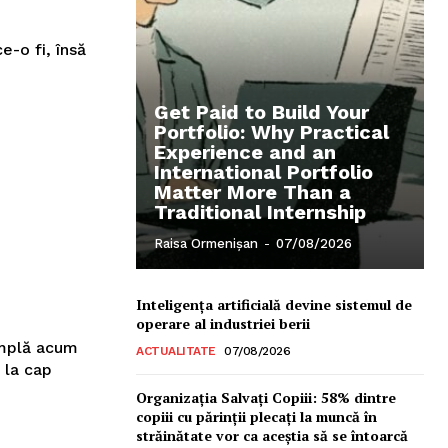
-o fi, însă
Get Paid to Build Your
Portfolio: Why Practical
Experience and an
International Portfolio
Matter More Than a
Traditional Internship
Raisa Ormenișan
-
07/08/2026
Inteligența artificială devine sistemul de
operare al industriei berii
âmplă acum
ACTUALITATE
07/08/2026
 la cap
Organizația Salvați Copiii: 58% dintre
copiii cu părinții plecați la muncă în
străinătate vor ca aceștia să se întoarcă