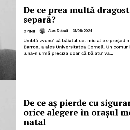
De ce prea multă dragost
separă?
Alex Doboli
-
31/08/2024
OPINII
Umblă zvonu' că băiatul cel mic al ex-președint
Barron, a ales Universitatea Cornell. Un comun
lună-n urmă preciza doar că băiatu' va...
De ce aș pierde cu sigura
orice alegere în orașul 
natal