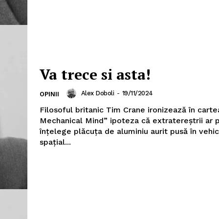
Va trece si asta!
Alex Doboli
-
19/11/2024
OPINII
PRESShub
Filosoful britanic Tim Crane ironizează în cart
Mechanical Mind” ipoteza că extratereștrii ar 
Despre noi / Echipa
înțelege plăcuța de aluminiu aurit pusă în vehic
Proiecte editoriale
spațial...
Rețea
Contact
iect
 HOUSE
NIA