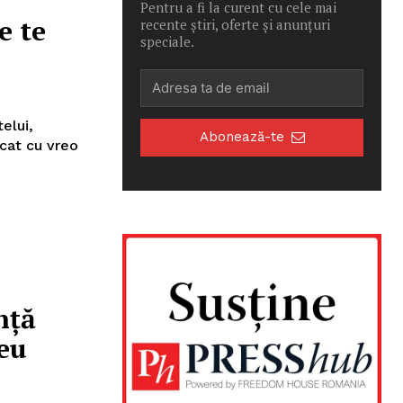
Pentru a fi la curent cu cele mai
e te
recente știri, oferte și anunțuri
speciale.
elui,
Abonează-te
icat cu vreo
nță
meu