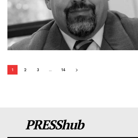
1
2
3
...
14
PRESShub