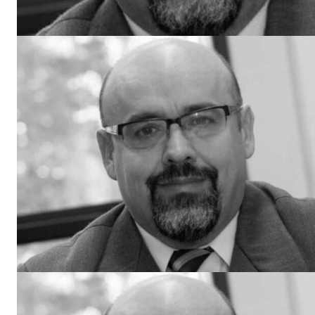
Un pro
FREEDOM
ROMÂ