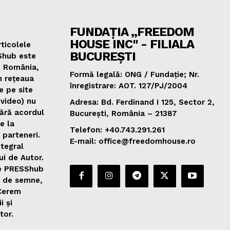
FUNDAȚIA „FREEDOM
HOUSE INC" - FILIALA
ticolele
BUCUREȘTI
Shub este
e România,
Formă legală: ONG / Fundație; Nr.
n rețeaua
înregistrare: AOT. 127/PJ/2004
e pe site
 video) nu
Adresa: Bd. Ferdinand I 125, Sector 2,
fără acordul
București, România – 21387
de la
Telefon: +40.743.291.261
 parteneri.
E-mail: office@freedomhouse.ro
ntegral
ui de Autor.
de PRESShub
0 de semne,
 Cerem
i și
tor.