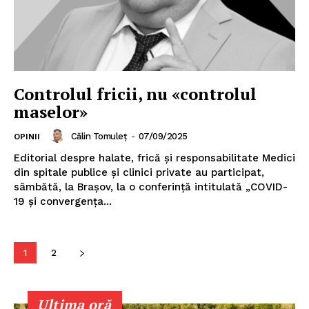
Controlul fricii, nu «controlul
maselor»
Călin Tomuleț
-
07/09/2025
OPINII
Editorial despre halate, frică și responsabilitate Medici
din spitale publice și clinici private au participat,
sâmbătă, la Brașov, la o conferință intitulată „COVID-
Un proiect
19 și convergența...
FREEDOM HOUSE ROMÂNIA
1
2
PRESShub
Ultima oră