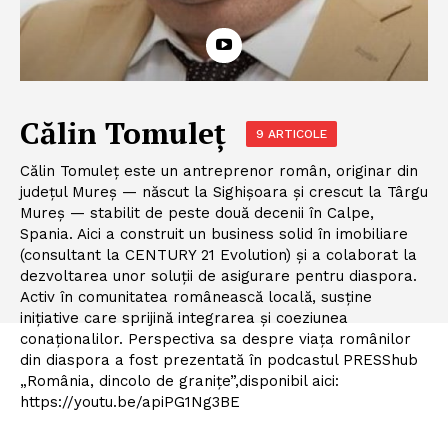
Călin Tomuleț
9 ARTICOLE
Călin Tomuleț este un antreprenor român, originar din
județul Mureș — născut la Sighișoara și crescut la Târgu
Mureș — stabilit de peste două decenii în Calpe,
Spania. Aici a construit un business solid în imobiliare
(consultant la CENTURY 21 Evolution) și a colaborat la
dezvoltarea unor soluții de asigurare pentru diaspora.
Activ în comunitatea românească locală, susține
inițiative care sprijină integrarea și coeziunea
conaționalilor. Perspectiva sa despre viața românilor
din diaspora a fost prezentată în podcastul PRESShub
„România, dincolo de granițe”,disponibil aici:
https://youtu.be/apiPG1Ng3BE