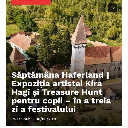
Despre noi / Echipa
Proiecte editoriale
Rețea
Contact
Săptămâna Haferland |
Expoziţia artistei Kira
Hagi şi Treasure Hunt
pentru copii – în a treia
zi a festivalului
PRESShub
-
08/08/2026