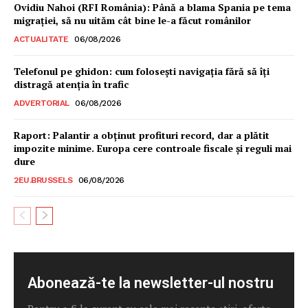
Ovidiu Nahoi (RFI România): Până a blama Spania pe tema
migrației, să nu uităm cât bine le-a făcut românilor
ACTUALITATE
06/08/2026
Telefonul pe ghidon: cum folosești navigația fără să îți
distragă atenția în trafic
ADVERTORIAL
06/08/2026
Raport: Palantir a obținut profituri record, dar a plătit
impozite minime. Europa cere controale fiscale și reguli mai
dure
2EU.BRUSSELS
06/08/2026
Un proiect
FREEDOM HOUSE ROMÂNIA
PRESShub
Abonează-te la newsletter-ul nostru