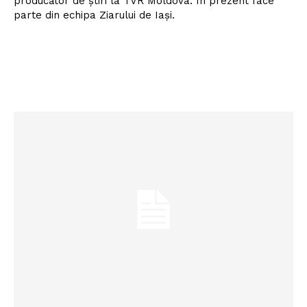
producător de știri la TVR Moldova. În prezent face
parte din echipa Ziarului de Iași.