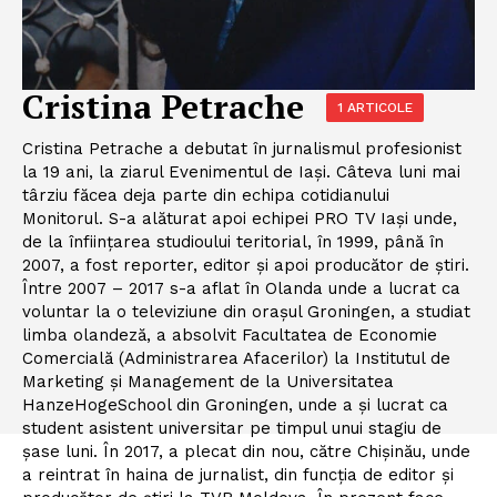
Cristina Petrache
1 ARTICOLE
Cristina Petrache a debutat în jurnalismul profesionist
la 19 ani, la ziarul Evenimentul de Iași. Câteva luni mai
târziu făcea deja parte din echipa cotidianului
Monitorul. S-a alăturat apoi echipei PRO TV Iași unde,
de la înființarea studioului teritorial, în 1999, până în
2007, a fost reporter, editor și apoi producător de știri.
Între 2007 – 2017 s-a aflat în Olanda unde a lucrat ca
voluntar la o televiziune din orașul Groningen, a studiat
limba olandeză, a absolvit Facultatea de Economie
Comercială (Administrarea Afacerilor) la Institutul de
Marketing și Management de la Universitatea
HanzeHogeSchool din Groningen, unde a și lucrat ca
student asistent universitar pe timpul unui stagiu de
șase luni. În 2017, a plecat din nou, către Chișinău, unde
a reintrat în haina de jurnalist, din funcția de editor și