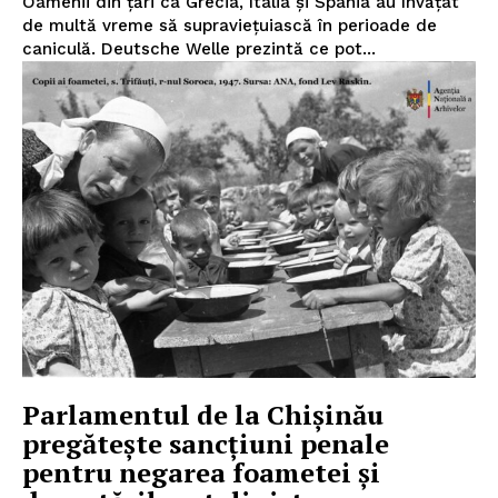
Oamenii din ţări ca Grecia, Italia şi Spania au învăţat
de multă vreme să supravieţuiască în perioade de
caniculă. Deutsche Welle prezintă ce pot...
Parlamentul de la Chișinău
pregătește sancțiuni penale
pentru negarea foametei și