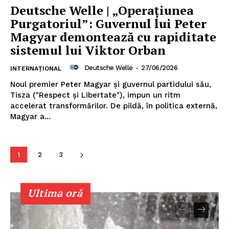
​Deutsche Welle | „Operațiunea
Purgatoriul”: Guvernul lui Peter
Magyar demontează cu rapiditate
sistemul lui Viktor Orban
Deutsche Welle
-
27/06/2026
INTERNAȚIONAL
Noul premier Peter Magyar și guvernul partidului său,
Tisza ("Respect și Libertate"), impun un ritm
accelerat transformărilor. De pildă, în politica externă,
Magyar a...
Un proiect
FREEDOM HOUSE ROMÂNIA
1
2
3
Ultima oră
PRESShub
Despre noi / Echipa