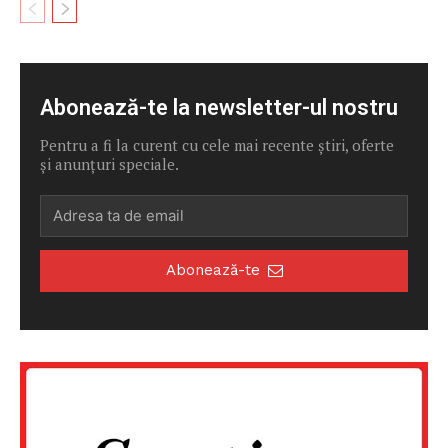
Abonează-te la newsletter-ul nostru
Un proiect
FREEDOM HOUSE ROMÂNIA
Pentru a fi la curent cu cele mai recente știri, oferte
și anunțuri speciale.
PRESShub
Abonează-te
Despre noi / Echipa
Proiecte editoriale
Rețea
Contact