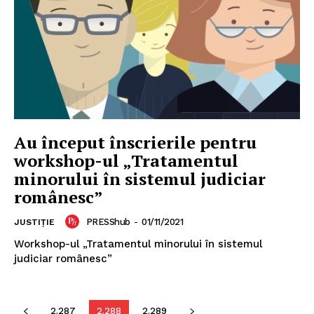
Au început înscrierile pentru
workshop-ul „Tratamentul
minorului în sistemul judiciar
românesc”
Un proiect
PRESShub
-
01/11/2021
JUSTIȚIE
FREEDOM HOUSE ROMÂNIA
Workshop-ul „Tratamentul minorului în sistemul
judiciar românesc”
2.287
2.288
2.289