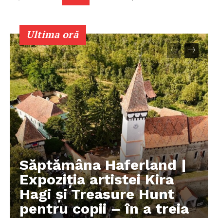
PRESShub
Despre noi / Echipa
Ultima oră
Proiecte editoriale
Rețea
Contact
Săptămâna Haferland |
Expoziţia artistei Kira
Hagi şi Treasure Hunt
pentru copii – în a treia