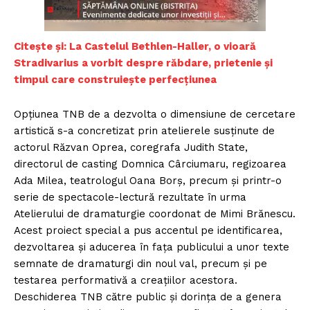
Citește și: La Castelul Bethlen-Haller, o vioară
Stradivarius a vorbit despre răbdare, prietenie și
timpul care construiește perfecțiunea
Opțiunea TNB de a dezvolta o dimensiune de cercetare
artistică s-a concretizat prin atelierele susținute de
actorul Răzvan Oprea, coregrafa Judith State,
directorul de casting Domnica Cârciumaru, regizoarea
Ada Milea, teatrologul Oana Borș, precum și printr-o
serie de spectacole-lectură rezultate în urma
Atelierului de dramaturgie coordonat de Mimi Brănescu.
Acest proiect special a pus accentul pe identificarea,
dezvoltarea și aducerea în fața publicului a unor texte
semnate de dramaturgi din noul val, precum și pe
testarea performativă a creațiilor acestora.
Deschiderea TNB către public și dorința de a genera