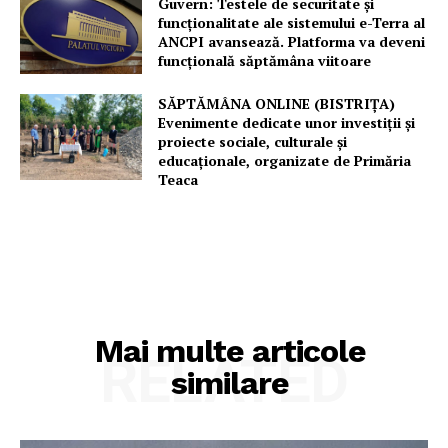
Guvern: Testele de securitate și
funcționalitate ale sistemului e-Terra al
ANCPI avansează. Platforma va deveni
funcțională săptămâna viitoare
SĂPTĂMÂNA ONLINE (BISTRIȚA)
Evenimente dedicate unor investiții și
proiecte sociale, culturale și
educaționale, organizate de Primăria
Teaca
Mai multe articole
RELATED
similare