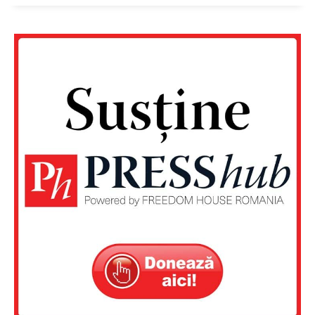
FREEDOM HOUSE ROMÂNIA
PRESShub
Despre noi / Echipa
Proiecte editoriale
Rețea
Contact