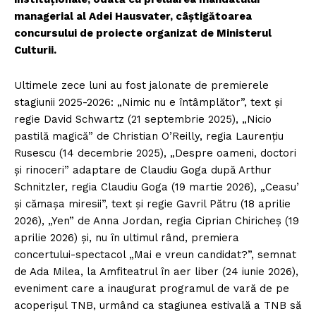
managerial al Adei Hausvater, câștigătoarea
concursului de proiecte organizat de Ministerul
Culturii.
Ultimele zece luni au fost jalonate de premierele
stagiunii 2025-2026: „Nimic nu e întâmplător”, text și
regie David Schwartz (21 septembrie 2025), „Nicio
pastilă magică” de Christian O’Reilly, regia Laurențiu
Rusescu (14 decembrie 2025), „Despre oameni, doctori
și rinoceri” adaptare de Claudiu Goga după Arthur
Schnitzler, regia Claudiu Goga (19 martie 2026), „Ceasu’
și cămașa miresii”, text și regie Gavril Pătru (18 aprilie
2026), „Yen” de Anna Jordan, regia Ciprian Chiricheș (19
aprilie 2026) și, nu în ultimul rând, premiera
concertului-spectacol „Mai e vreun candidat?”, semnat
de Ada Milea, la Amfiteatrul în aer liber (24 iunie 2026),
eveniment care a inaugurat programul de vară de pe
acoperișul TNB, urmând ca stagiunea estivală a TNB să