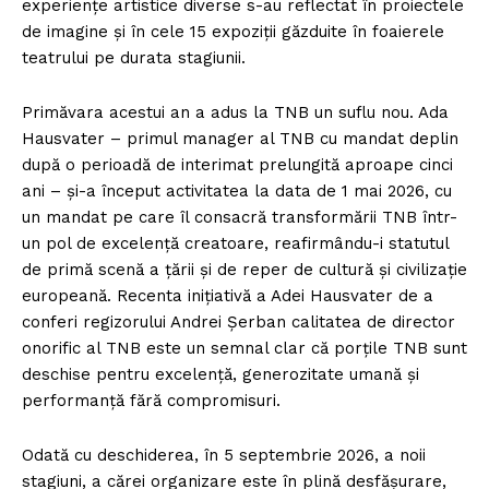
experiențe artistice diverse s-au reflectat în proiectele
de imagine și în cele 15 expoziții găzduite în foaierele
teatrului pe durata stagiunii.
Primăvara acestui an a adus la TNB un suflu nou. Ada
Hausvater – primul manager al TNB cu mandat deplin
după o perioadă de interimat prelungită aproape cinci
ani – și-a început activitatea la data de 1 mai 2026, cu
un mandat pe care îl consacră transformării TNB într-
un pol de excelență creatoare, reafirmându-i statutul
de primă scenă a țării și de reper de cultură și civilizație
europeană. Recenta inițiativă a Adei Hausvater de a
conferi regizorului Andrei Șerban calitatea de director
onorific al TNB este un semnal clar că porțile TNB sunt
deschise pentru excelență, generozitate umană și
performanță fără compromisuri.
Odată cu deschiderea, în 5 septembrie 2026, a noii
stagiuni, a cărei organizare este în plină desfășurare,