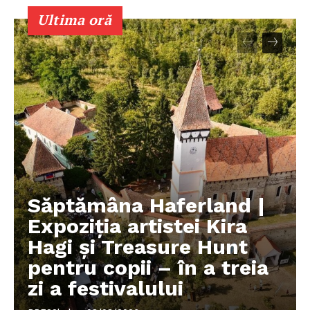
Ultima oră
Despre noi / Echipa
Proiecte editoriale
Rețea
Contact
Săptămâna Haferland |
Expoziţia artistei Kira
Hagi şi Treasure Hunt
pentru copii – în a treia
zi a festivalului