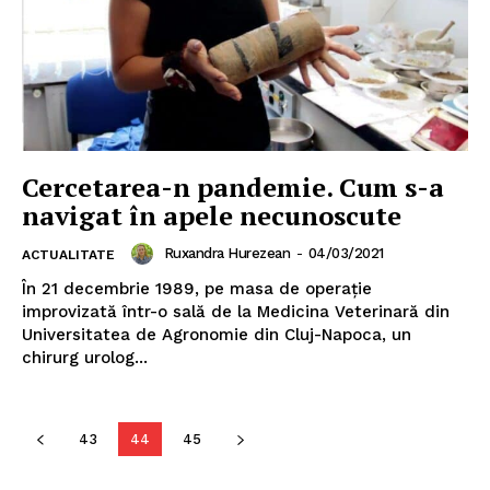
Cercetarea-n pandemie. Cum s-a
navigat în apele necunoscute
Ruxandra Hurezean
-
04/03/2021
ACTUALITATE
În 21 decembrie 1989, pe masa de operație
improvizată într-o sală de la Medicina Veterinară din
Un proiect
Universitatea de Agronomie din Cluj-Napoca, un
FREEDOM HOUSE ROMÂNIA
chirurg urolog...
43
44
45
PRESShub