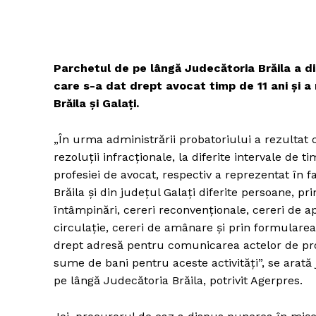
Parchetul de pe lângă Judecătoria Brăila a di
care s-a dat drept avocat timp de 11 ani şi a
Brăila şi Galaţi.
„În urma administrării probatoriului a rezultat c
rezoluţii infracţionale, la diferite intervale de t
profesiei de avocat, respectiv a reprezentat în f
Brăila şi din judeţul Galaţi diferite persoane, p
întâmpinări, cereri reconvenţionale, cereri de ap
circulaţie, cereri de amânare şi prin formularea 
drept adresă pentru comunicarea actelor de pro
sume de bani pentru aceste activităţi”, se arat
pe lângă Judecătoria Brăila, potrivit Agerpres.