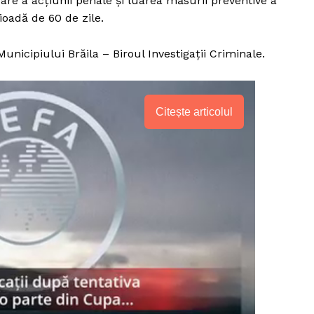
re a acţiunii penale şi luarea măsurii preventive a
ioadă de 60 de zile.
Municipiului Brăila – Biroul Investigaţii Criminale.
Citește articolul
PRESShub
Despre noi / Echipa