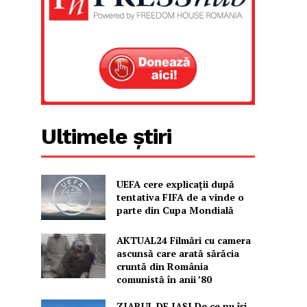
Ultimele știri
UEFA cere explicații după
tentativa FIFA de a vinde o
parte din Cupa Mondială
AKTUAL24 Filmări cu camera
ascunsă care arată sărăcia
cruntă din România
comunistă în anii ’80
ZIARUL DE IAȘI De ce nu își