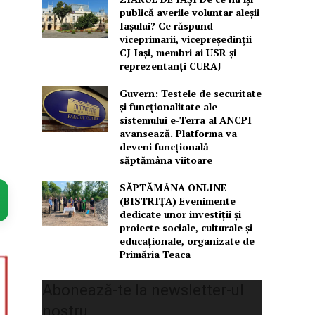
publică averile voluntar aleșii
Iașului? Ce răspund
viceprimarii, vicepreședinții
CJ Iași, membri ai USR și
reprezentanți CURAJ
Guvern: Testele de securitate
și funcționalitate ale
sistemului e-Terra al ANCPI
avansează. Platforma va
deveni funcțională
săptămâna viitoare
SĂPTĂMÂNA ONLINE
(BISTRIȚA) Evenimente
dedicate unor investiții și
proiecte sociale, culturale și
educaționale, organizate de
Primăria Teaca
Abonează-te la newsletter-ul
nostru