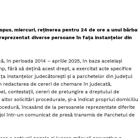
spus, miercuri, reţinerea pentru 24 de ore a unui bărba
 reprezentat diverse persoane în faţa instanţelor din
ă, în perioada 2014 – aprilie 2025, în baza aceleiaşi
imp, fără să deţină acest drept, a exercitat acte specifice
aţa instanţelor judecătoreşti şi a parchetelor din judeţul
rin redactarea de cereri de chemare în judecată,
el, contestaţii, cereri de prelungire a dreptului de
altor solicitări procedurale, şi-a indicat propriul domicili
cedură, încasând de la persoanele reprezentate diferite
ă joi într-un comunicat de presă transmis de Parchetul de