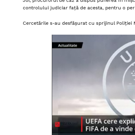
Joi, procurorul de caz a dispus punerea în mişca
controlului judiciar faţă de acesta, pentru o per
Cercetările s-au desfăşurat cu sprijinul Poliţiei 