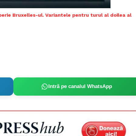
Proiecte editoriale
Rețea
erie Bruxelles-ul. Variantele pentru turul al doilea al
Contact
iect
 HOUSE
NIA
Intră pe canalul WhatsApp