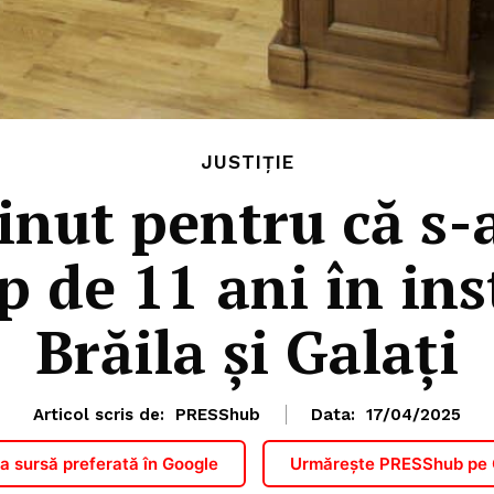
JUSTIȚIE
inut pentru că s-
p de 11 ani în ins
Brăila şi Galaţi
Articol scris de:
PRESShub
Data:
17/04/2025
 sursă preferată în Google
Urmărește PRESShub pe