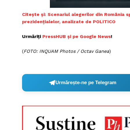
Citește și: Scenariul alegerilor din România sp
prezidențialelor, analizate de POLITICO
Un pro
FREEDOM
Urmăriți
PressHUB și pe Goog
l
e News
!
ROMÂ
(
FOTO: INQUAM Photos / Octav Ganea
)
Urmărește-ne pe Telegram