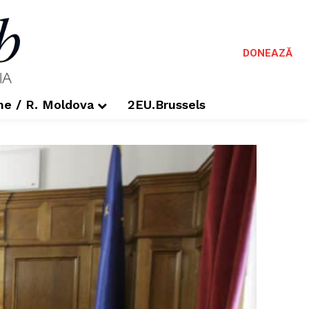
DONEAZĂ
me / R. Moldova
2EU.Brussels