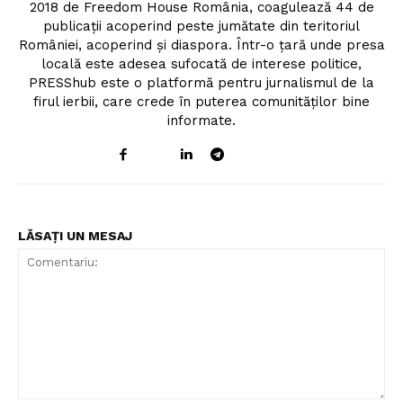
2018 de Freedom House România, coagulează 44 de
publicații acoperind peste jumătate din teritoriul
României, acoperind și diaspora. Într-o țară unde presa
locală este adesea sufocată de interese politice,
PRESShub este o platformă pentru jurnalismul de la
firul ierbii, care crede în puterea comunităților bine
informate.
Un proiect
FREEDOM HOUSE ROMÂNIA
LĂSAȚI UN MESAJ
PRESShub
Despre noi / Echipa
Proiecte editoriale