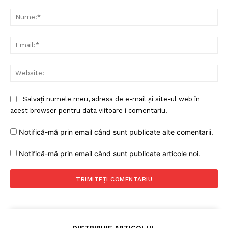
Comentariu:
Rețea
Nu
Contact
Ema
Web
Salvați numele meu, adresa de e-mail și site-ul web în
acest browser pentru data viitoare i comentariu.
Notifică-mă prin email când sunt publicate alte comentarii.
Notifică-mă prin email când sunt publicate articole noi.
DISTRIBUIE ARTICOLUL