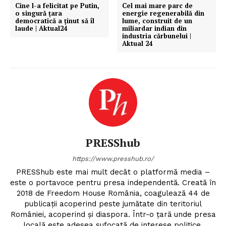
Cine l-a felicitat pe Putin,
Cel mai mare parc de
o singură țara
energie regenerabilă din
democratică a ținut să îl
lume, construit de un
laude | Aktual24
miliardar indian din
industria cărbunelui |
Aktual 24
PRESShub
https://www.presshub.ro/
PRESShub este mai mult decât o platformă media –
este o portavoce pentru presa independentă. Creată în
2018 de Freedom House România, coagulează 44 de
publicații acoperind peste jumătate din teritoriul
României, acoperind și diaspora. Într-o țară unde presa
locală este adesea sufocată de interese politice,