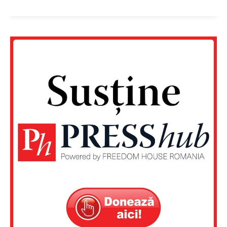
FREEDOM HOUSE ROMÂNIA
PRESShub
Despre noi / Echipa
Proiecte editoriale
Rețea
Contact