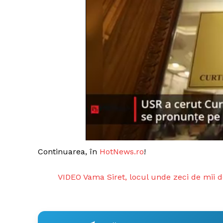
Un pro
FREEDOM
ROMÂ
Continuarea, în
HotNews.ro
!
VIDEO Vama Siret, locul unde zeci de mii d