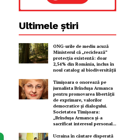
Ultimele știri
ONG-urile de mediu acuză
Ministerul că „reciclează”
protecția existentă: doar
2,54% din România, inclus în
noul catalog al biodiversității
Timișoara o onorează pe
jurnalista Brîndușa Armanca
pentru promovarea libertății
de exprimare, valorilor
democratice și dialogului.
Societatea Timișoara:
„Brîndușa Armanca și-a
sacrificat interesul personal...
Ucraina în căutare disperată