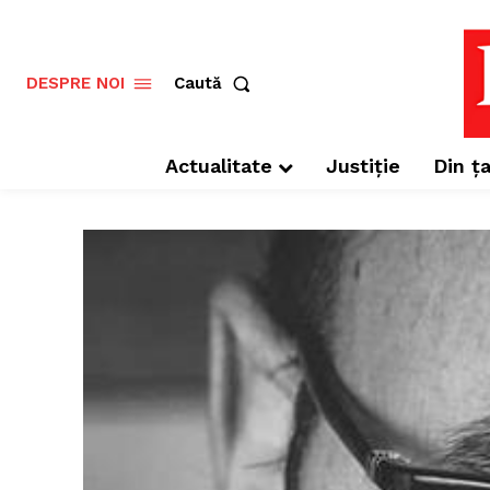
Caută
DESPRE NOI
Actualitate
Justiție
Din ța