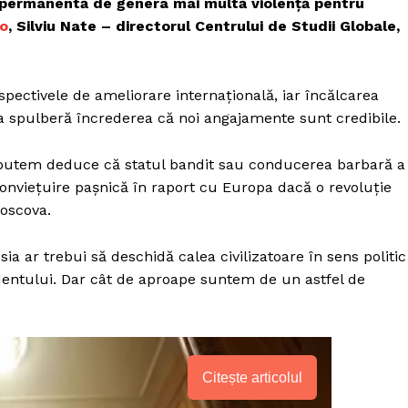
ea permanentă de genera mai multă violență pentru
o
, Silviu Nate – directorul Centrului de Studii Globale,
pectivele de ameliorare internațională, iar încălcarea
ia spulberă încrederea că noi angajamente sunt credibile.
r, putem deduce că statul bandit sau conducerea barbară a
onviețuire pașnică în raport cu Europa dacă o revoluție
Moscova.
a ar trebui să deschidă calea civilizatoare în sens politic
cidentului. Dar cât de aproape suntem de un astfel de
PRESShub
Citește articolul
Despre noi / Echipa