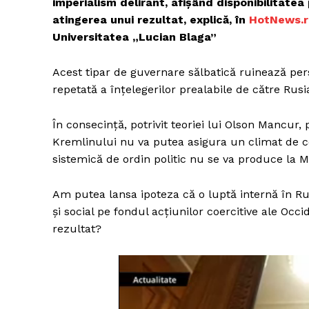
imperialism delirant, afișând disponibilitat
atingerea unui rezultat, explică, în
HotNews.r
Universitatea „Lucian Blaga”
Acest tipar de guvernare sălbatică ruinează pers
repetată a înțelegerilor prealabile de către Rus
În consecință, potrivit teoriei lui Olson Mancu
Kremlinului nu va putea asigura un climat de c
sistemică de ordin politic nu se va produce la 
Am putea lansa ipoteza că o luptă internă în Rusi
și social pe fondul acțiunilor coercitive ale Oc
rezultat?