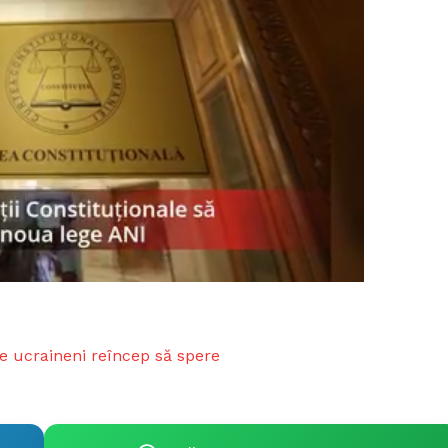
Proiecte editoriale
Rețea
Contact
iect
 HOUSE
NIA
e ucraineni reîncep să spere