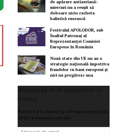
de apărare antiaeriană:
miercuri nu a reușit să
doboare nicio racheta
balistică rusească
Festivalul APOLODOR, sub
Înaltul Patronaj al
Reprezentanței Comisiei
Europene în România
Nouă state din UE nu au o
strategie națională împotriva
fraudelor cu bani europeni și
nici nu pregătesc una
Abonează-te la newsletter-ul
nostru
Pentru a fi la curent cu cele mai recente știri,
oferte și anunțuri speciale.