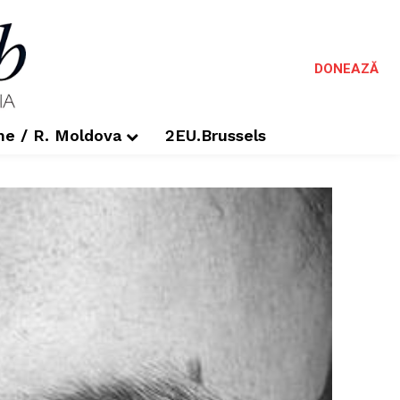
DONEAZĂ
me / R. Moldova
2EU.Brussels