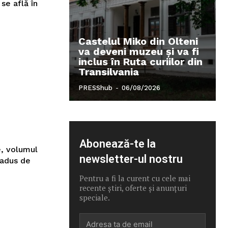
se află în
Castelul Miko din Olteni
va deveni muzeu şi va fi
inclus în Ruta curiilor din
Transilvania
PRESShub
-
06/08/2026
Abonează-te la
e, volumul
newsletter-ul nostru
tradus de
Pentru a fi la curent cu cele mai
recente știri, oferte și anunțuri
speciale.