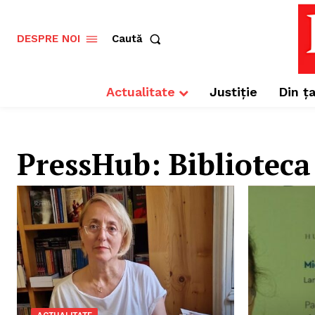
Caută
DESPRE NOI
Actualitate
Justiție
Din ța
PressHub:
Bibliotec