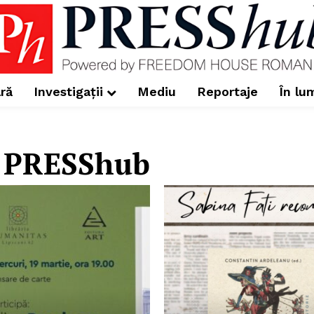
ră
Investigații
Mediu
Reportaje
În lu
a PRESShub