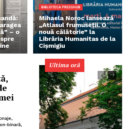
BIBLIOTECA PRESSHUB
mandă:
Mihaela Noroc lansează
Caragea
„Atlasul frumuseții. O
că” – o
nouă călătorie” la
espre
Librăria Humanitas de la
ine
Cișmigiu
Ultima oră
ă,
de
emei
onaje,
on-binară,