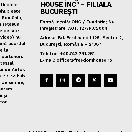
HOUSE INC" - FILIALA
ticolele
BUCUREȘTI
Shub este
e România,
Formă legală: ONG / Fundație; Nr.
n rețeaua
înregistrare: AOT. 127/PJ/2004
e pe site
 video) nu
Adresa: Bd. Ferdinand I 125, Sector 2,
fără acordul
București, România – 21387
de la
Telefon: +40.743.291.261
 parteneri.
E-mail: office@freedomhouse.ro
ntegral
ui de Autor.
de PRESShub
0 de semne,
 Cerem
i și
tor.