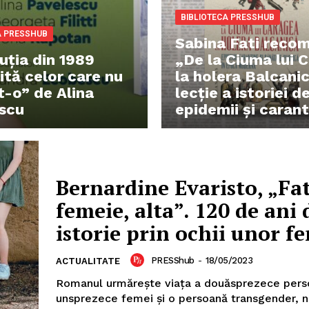
BIBLIOTECA PRESSHUB
A PRESSHUB
Sabina Fati reco
uția din 1989
„De la Ciuma lui 
ită celor care nu
la holera Balcani
t-o” de Alina
lecție a istoriei d
scu
epidemii și carant
Bernardine Evaristo, „Fat
femeie, alta”. 120 de ani 
istorie prin ochii unor f
PRESShub
-
18/05/2023
ACTUALITATE
Romanul urmărește viața a douăsprezece pers
unsprezece femei și o persoană transgender, n