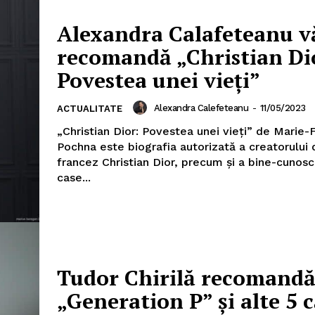
Alexandra Calafeteanu v
recomandă „Christian Di
Povestea unei vieți”
Alexandra Calefeteanu
-
11/05/2023
ACTUALITATE
PRESShub
„Christian Dior: Povestea unei vieți” de Marie-
Pochna este biografia autorizată a creatorulu
Despre noi / Echipa
francez Christian Dior, precum și a bine-cunosc
Proiecte editoriale
case...
Rețea
Contact
iect
 HOUSE
NIA
Tudor Chirilă recomand
„Generation P” și alte 5 c