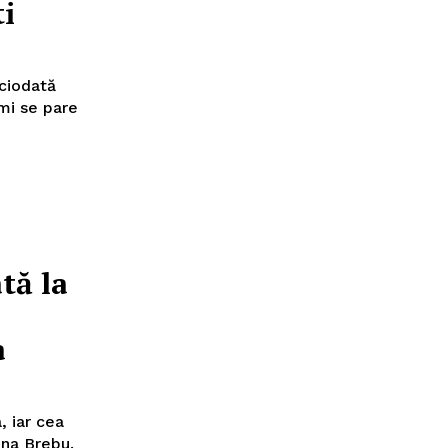
ti
iciodată
mi se pare
tă la
a
, iar cea
una Brebu.