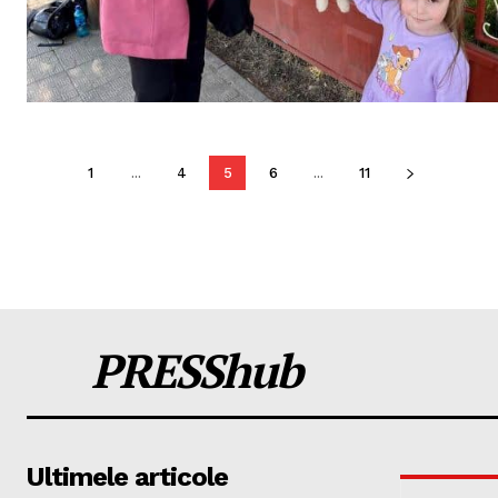
1
...
4
5
6
...
11
PRESShub
Ultimele articole