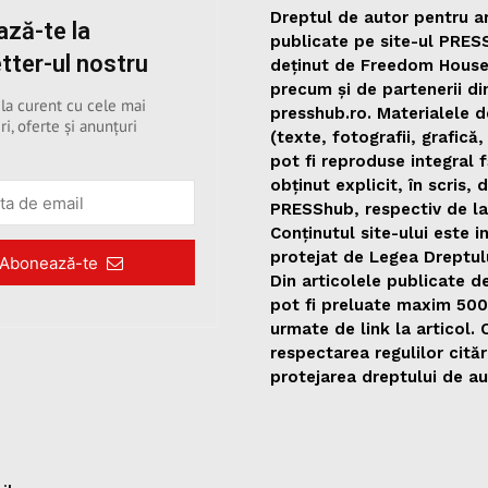
Dreptul de autor pentru ar
ză-te la
publicate pe site-ul PRES
tter-ul nostru
deținut de Freedom Hous
precum și de partenerii di
 la curent cu cele mai
presshub.ro. Materialele d
ri, oferte și anunțuri
(texte, fotografii, grafică,
pot fi reproduse integral 
obținut explicit, în scris, 
PRESShub, respectiv de la
Conținutul site-ului este i
protejat de Legea Dreptul
Abonează-te
Din articolele publicate 
pot fi preluate maxim 50
urmate de link la articol.
respectarea regulilor citări
protejarea dreptului de au