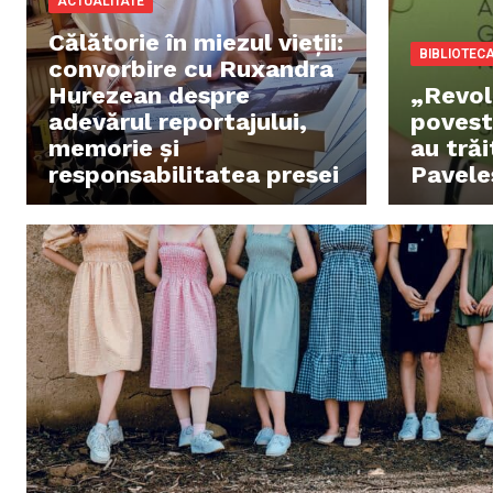
ACTUALITATE
Călătorie în miezul vieții:
BIBLIOTEC
convorbire cu Ruxandra
Hurezean despre
„Revol
adevărul reportajului,
povest
memorie și
au trăi
responsabilitatea presei
Pavele