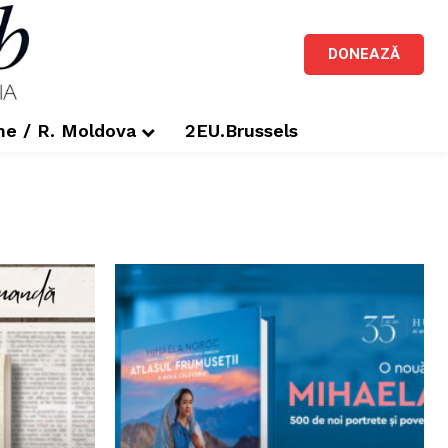
DONEAZĂ
me / R. Moldova
2EU.Brussels