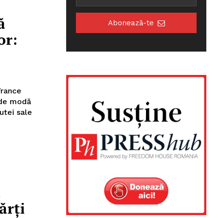
ă
Abonează-te
or:
France
i de modă
utei sale
ă
ărți