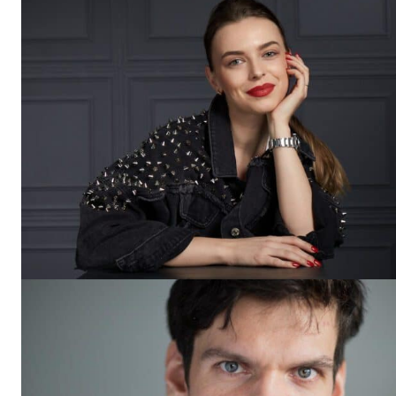
Un pro
FREEDOM
ROMÂ