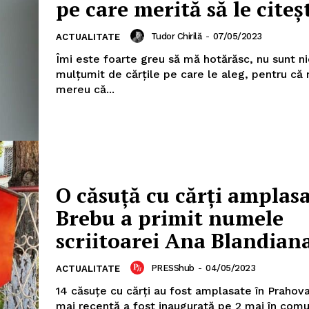
pe care merită să le citeș
Tudor Chirilă
-
07/05/2023
ACTUALITATE
Îmi este foarte greu să mă hotărăsc, nu sunt n
mulțumit de cărțile pe care le aleg, pentru că 
mereu că...
O căsuță cu cărți amplasa
Brebu a primit numele
scriitoarei Ana Blandian
PRESShub
-
04/05/2023
ACTUALITATE
14 căsuțe cu cărți au fost amplasate în Prahova
mai recentă a fost inaugurată pe 2 mai în com