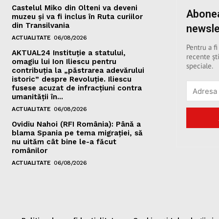
Castelul Miko din Olteni va deveni
Abonea
muzeu şi va fi inclus în Ruta curiilor
din Transilvania
newsle
ACTUALITATE
06/08/2026
Pentru a fi
AKTUAL24 Instituție a statului,
recente ști
omagiu lui Ion Iliescu pentru
speciale.
contribuția la „păstrarea adevărului
istoric” despre Revoluție. Iliescu
fusese acuzat de infracțiuni contra
umanității în...
ACTUALITATE
06/08/2026
Ovidiu Nahoi (RFI România): Până a
blama Spania pe tema migrației, să
nu uităm cât bine le-a făcut
românilor
ACTUALITATE
06/08/2026