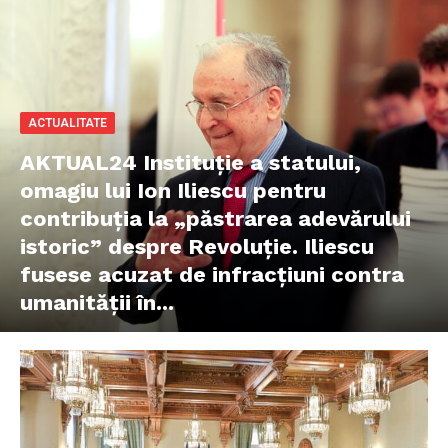
ACTUALITATE
AKTUAL24 Instituție a statului,
omagiu lui Ion Iliescu pentru
contribuția la „păstrarea adevărului
istoric” despre Revoluție. Iliescu
fusese acuzat de infracțiuni contra
umanității în...