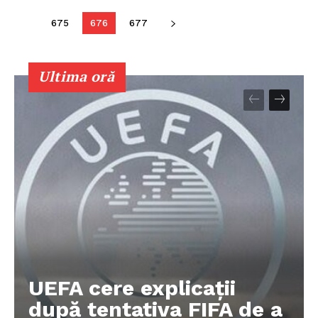
675
676
677
Ultima oră
UEFA cere explicații
după tentativa FIFA de a