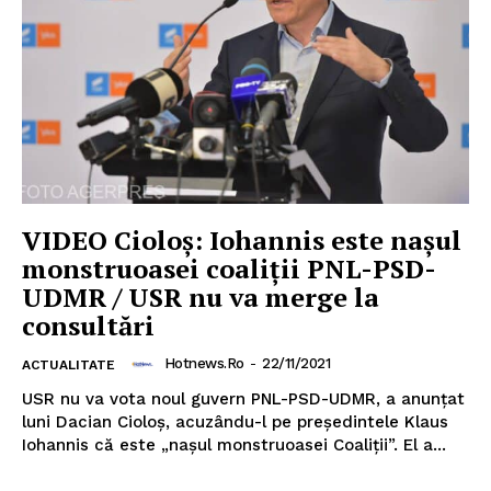
VIDEO Cioloș: Iohannis este nașul
monstruoasei coaliții PNL-PSD-
UDMR / USR nu va merge la
consultări
Hotnews.ro
-
22/11/2021
ACTUALITATE
USR nu va vota noul guvern PNL-PSD-UDMR, a anunțat
luni Dacian Cioloș, acuzându-l pe președintele Klaus
Iohannis că este „nașul monstruoasei Coaliții”. El a...