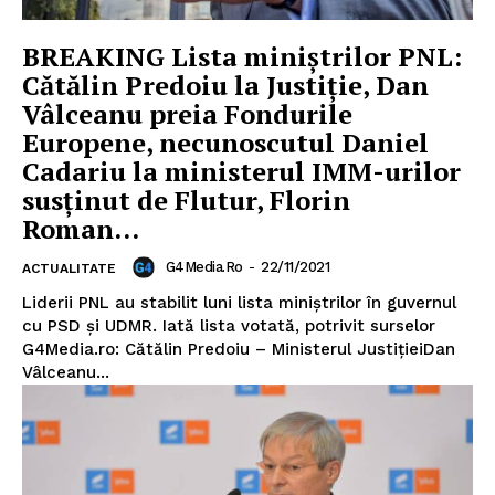
BREAKING Lista miniștrilor PNL:
Cătălin Predoiu la Justiție, Dan
Vâlceanu preia Fondurile
Europene, necunoscutul Daniel
Un proiect
Cadariu la ministerul IMM-urilor
FREEDOM HOUSE ROMÂNIA
susținut de Flutur, Florin
Roman...
G4Media.ro
-
22/11/2021
ACTUALITATE
PRESShub
Liderii PNL au stabilit luni lista miniștrilor în guvernul
cu PSD și UDMR. Iată lista votată, potrivit surselor
G4Media.ro: Cătălin Predoiu – Ministerul JustițieiDan
Despre noi / Echipa
Vâlceanu...
Proiecte editoriale
Rețea
Contact