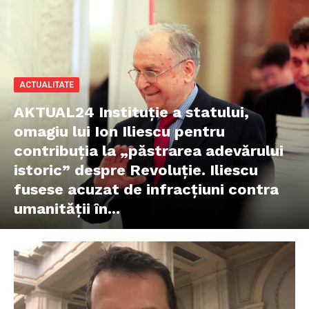
ACTUALITATE
AKTUAL24 Instituție a statului,
omagiu lui Ion Iliescu pentru
contribuția la „păstrarea adevărului
istoric” despre Revoluție. Iliescu
fusese acuzat de infracțiuni contra
umanității în...