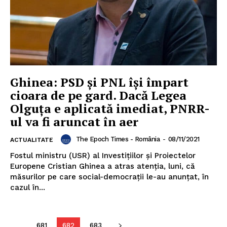
Ghinea: PSD şi PNL îşi împart
cioara de pe gard. Dacă Legea
Olguţa e aplicată imediat, PNRR-
ul va fi aruncat în aer
The Epoch Times - România
-
08/11/2021
ACTUALITATE
Fostul ministru (USR) al Investiţiilor şi Proiectelor
Europene Cristian Ghinea a atras atenţia, luni, că
măsurilor pe care social-democraţii le-au anunţat, în
cazul în...
681
682
683