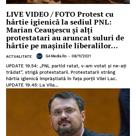
LIVE VIDEO / FOTO Protest cu
hârtie igienică la sediul PNL:
Marian Ceaușescu și alți
Un proiect
protestatari au aruncat suluri de
FREEDOM HOUSE ROMÂNIA
hârtie pe mașinile liberalilor...
G4Media.ro
-
08/11/2021
ACTUALITATE
UPDATE 19.54: „PNL partid ratat, v-am votat și ne-ați
trădat”, strigă protestatarii. Protestatarii strâng
PRESShub
hârtia igienică împrăștiată în fața porții Vilei Lac.
UPDATE 19.45: La Vila...
Despre noi / Echipa
Proiecte editoriale
Rețea
Contact