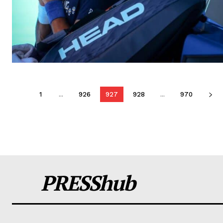
1
...
926
927
928
...
970
PRESShub