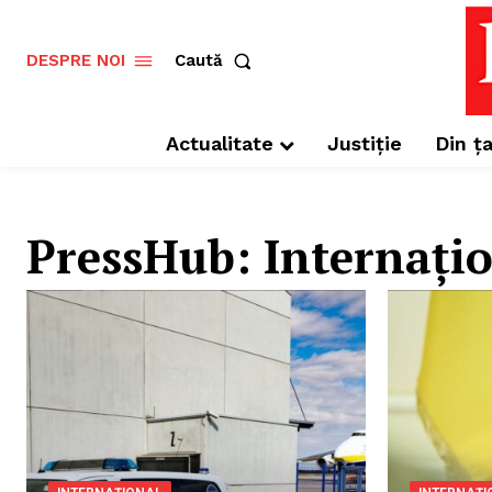
Caută
DESPRE NOI
Actualitate
Justiție
Din ța
PressHub:
Internați