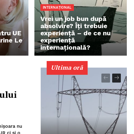
INTERNAȚIONAL
Vrei un job bun după
absolvire? Îți trebuie
ntru UE
experiență – de ce nu
arine Le
experiență
internațională?
Ultima oră
ului
mişoara nu
UR ci şi o