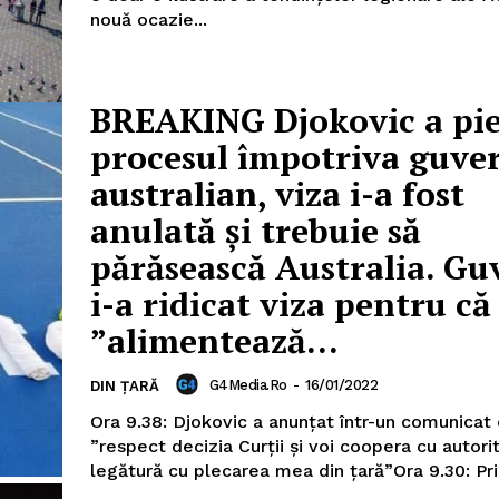
nouă ocazie...
BREAKING Djokovic a pi
procesul împotriva guve
australian, viza i-a fost
anulată și trebuie să
părăsească Australia. Gu
i-a ridicat viza pentru că
”alimentează...
G4Media.ro
-
16/01/2022
DIN ȚARĂ
Ora 9.38: Djokovic a anunțat într-un comunicat 
”respect decizia Curții și voi coopera cu autorit
legătură cu plecarea mea din țară”Ora 9.30: Pri