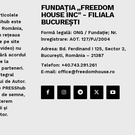
FUNDAȚIA „FREEDOM
HOUSE INC" - FILIALA
ticolele
BUCUREȘTI
Shub este
e România,
Formă legală: ONG / Fundație; Nr.
n rețeaua
înregistrare: AOT. 127/PJ/2004
e pe site
 video) nu
Adresa: Bd. Ferdinand I 125, Sector 2,
fără acordul
București, România – 21387
de la
Telefon: +40.743.291.261
 parteneri.
E-mail: office@freedomhouse.ro
ntegral
ui de Autor.
de PRESShub
0 de semne,
 Cerem
i și
tor.