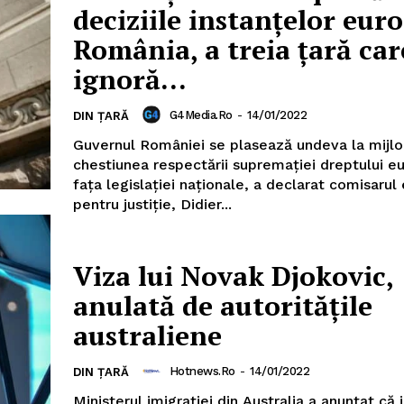
deciziile instanțelor eur
România, a treia țară car
ignoră...
G4Media.ro
-
14/01/2022
DIN ȚARĂ
Guvernul României se plasează undeva la mijlo
chestiunea respectării supremației dreptului e
fața legislației naționale, a declarat comisaru
pentru justiție, Didier...
Viza lui Novak Djokovic,
anulată de autoritățile
australiene
Hotnews.ro
-
14/01/2022
DIN ȚARĂ
Ministerul imigrației din Australia a anunțat că 