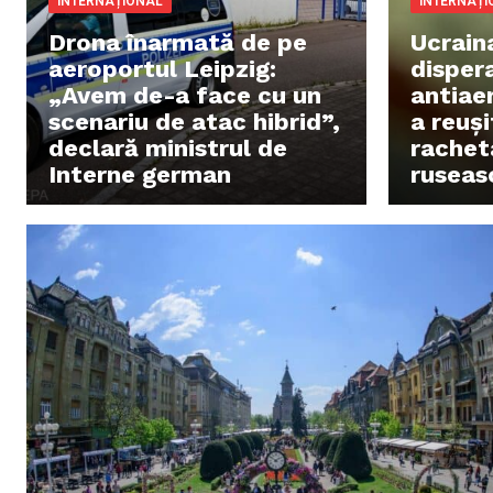
INTERNAȚIONAL
INTERNAȚI
Drona înarmată de pe
Ucrain
aeroportul Leipzig:
disper
„Avem de-a face cu un
antiaer
scenariu de atac hibrid”,
a reuș
declară ministrul de
rachet
Interne german
ruseas