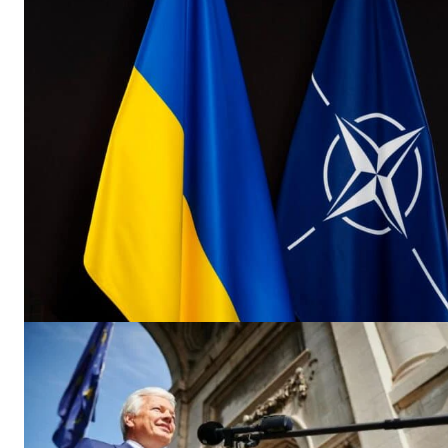
Un pro
FREEDOM
ROMÂ