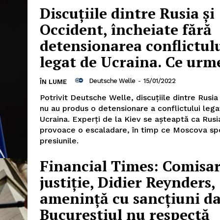
Discuţiile dintre Rusia şi
Occident, încheiate fără
detensionarea conflictul
legat de Ucraina. Ce urm
Deutsche Welle
-
15/01/2022
ÎN LUME
PRESShub
Potrivit Deutsche Welle, discuţiile dintre Rusia
nu au produs o detensionare a conflictului lega
Despre noi / Echipa
Ucraina. Experţi de la Kiev se aşteaptă ca Rusi
provoace o escaladare, în timp ce Moscova sp
Proiecte editoriale
presiunile.
Rețea
Contact
Financial Times: Comisar
iect
justiție, Didier Reynders,
 HOUSE
amenință cu sancțiuni d
NIA
Bucureștiul nu respectă