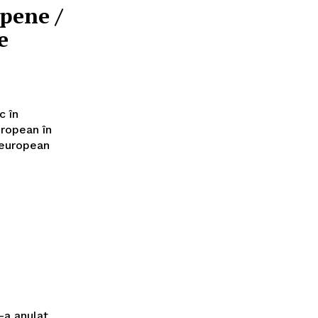
opene /
e
c în
uropean în
l european
i-a anulat