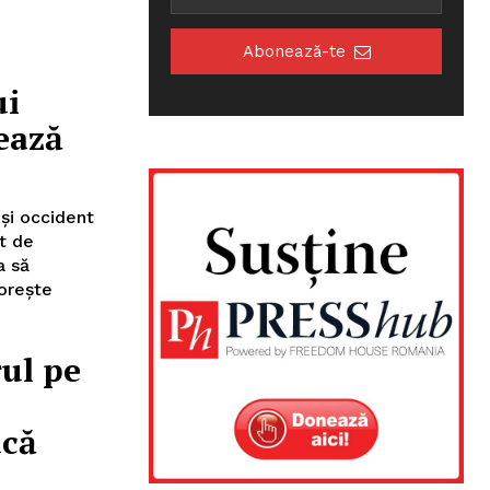
Abonează-te
ui
ează
 şi occident
t de
a să
oreşte
ul pe
acă