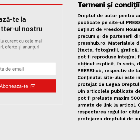
Termeni și condiții
Dreptul de autor pentru ar
ză-te la
publicate pe site-ul PRES
tter-ul nostru
deținut de Freedom Hous
precum și de partenerii di
 la curent cu cele mai
presshub.ro. Materialele d
ri, oferte și anunțuri
(texte, fotografii, grafică,
pot fi reproduse integral 
obținut explicit, în scris, 
PRESShub, respectiv de la
Conținutul site-ului este i
protejat de Legea Dreptul
Abonează-te
Din articolele publicate 
pot fi preluate maxim 50
urmate de link la articol.
respectarea regulilor citări
protejarea dreptului de au