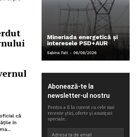
erdut
Mineriada energetică și
rnului
interesele PSD+AUR
Sabina Fati
-
06/08/2026
vernul
Abonează-te la
newsletter-ul nostru
Pentru a fi la curent cu cele mai
recente știri, oferte și anunțuri
oficial că
speciale.
ățile în
ma...