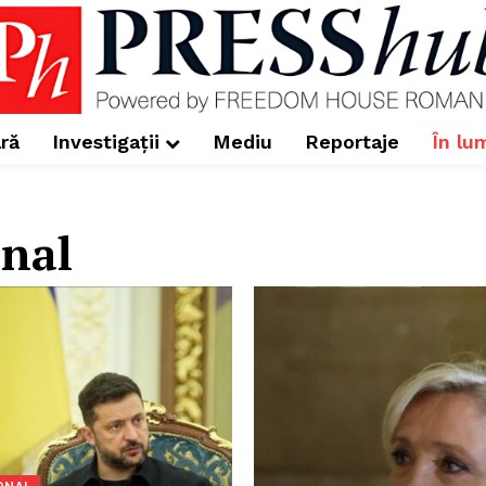
ră
Investigații
Mediu
Reportaje
În lu
onal