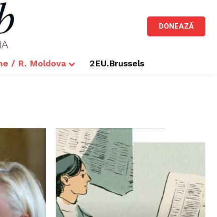
DONEAZĂ
me / R. Moldova
2EU.Brussels