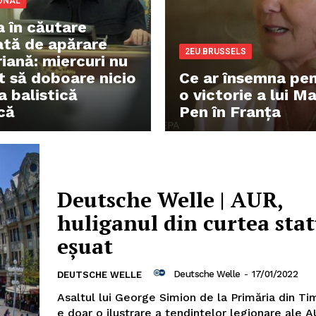
ONAL
a în căutare
ată de apărare
2EU.BRUSSELS
iană: miercuri nu
it să doboare nicio
Ce ar însemna pe
a balistică
o victorie a lui M
că
Pen în Franța
Deutsche Welle | AUR,
huliganul din curtea stat
eşuat
Deutsche Welle
-
17/01/2022
DEUTSCHE WELLE
Asaltul lui George Simion de la Primăria din Ti
e doar o ilustrare a tendinţelor legionare ale A