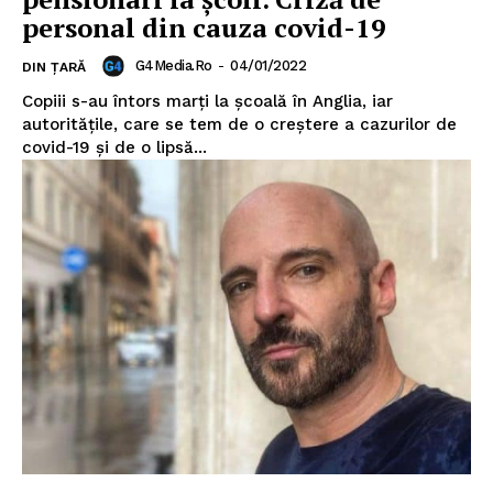
personal din cauza covid-19
Un proiect
G4Media.ro
-
04/01/2022
DIN ȚARĂ
FREEDOM HOUSE ROMÂNIA
Copiii s-au întors marţi la şcoală în Anglia, iar
autorităţile, care se tem de o creştere a cazurilor de
covid-19 şi de o lipsă...
PRESShub
Despre noi / Echipa
Proiecte editoriale
Rețea
Contact