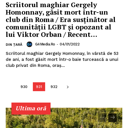
Scriitorul maghiar Gergely
Homonnay, găsit mort într-un
club din Roma / Era susținător al
comunității LGBT și opozant al
lui Viktor Orban / Recent...
G4Media.ro
-
04/01/2022
DIN ȚARĂ
Scriitorul maghiar Gergely Homonnay, în vârstă de 53
de ani, a fost găsit mort într-o baie turcească a unui
club privat din Roma, oraș...
930
931
932
Ultima oră