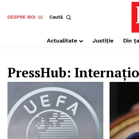
Caută
DESPRE NOI
Actualitate
Justiție
Din ța
PressHub:
Internați