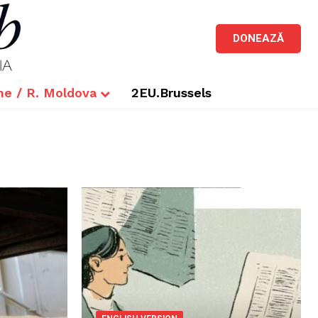
DONEAZĂ
me / R. Moldova
2EU.Brussels