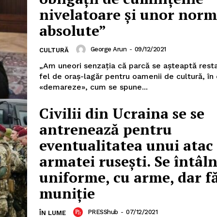
nivelatoare și unor nor
absolute”
George Arun
-
09/12/2021
CULTURĂ
„Am uneori senzația că parcă se așteaptă rest
fel de oraș-lagăr pentru oamenii de cultură, în
«demareze», cum se spune...
Civilii din Ucraina se se
antrenează pentru
eventualitatea unui atac 
armatei rusești. Se întâln
uniforme, cu arme, dar f
muniție
PRESShub
-
07/12/2021
ÎN LUME