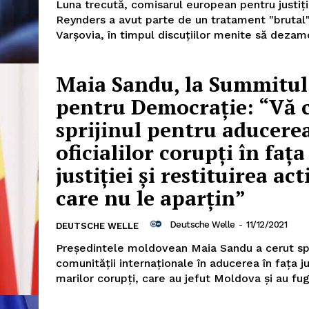
Luna trecută, comisarul european pentru justiţi
Reynders a avut parte de un tratament "brutal"
Varşovia, în timpul discuţiilor menite să dezam
Maia Sandu, la Summitul
pentru Democrație: “Vă 
sprijinul pentru aducere
oficialilor corupți în fața
justiției și restituirea act
care nu le aparțin”
Deutsche Welle
-
11/12/2021
DEUTSCHE WELLE
Președintele moldovean Maia Sandu a cerut spr
comunității internaționale în aducerea în fața ju
marilor corupți, care au jefut Moldova și au fugi