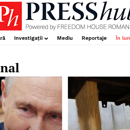
ră
Investigații
Mediu
Reportaje
În lu
onal