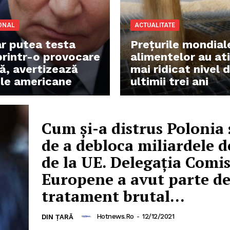
ONAL
ACTUALITATE
ar putea testa
Prețurile mondial
rintr-o provocare
alimentelor au ati
tă, avertizează
mai ridicat nivel d
iile americane
ultimii trei ani
Cum și-a distrus Polonia
de a debloca miliardele d
de la UE. Delegația Comis
Europene a avut parte d
tratament brutal...
Hotnews.ro
-
12/12/2021
DIN ȚARĂ