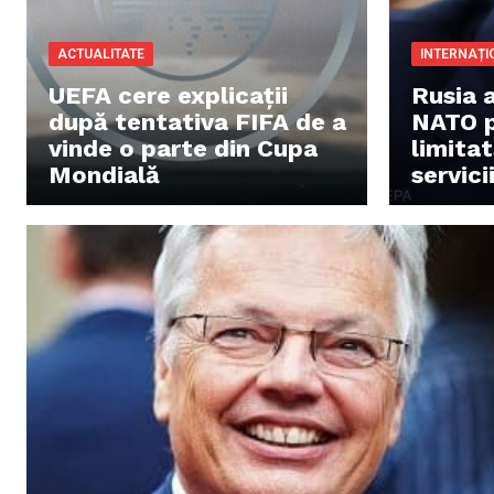
ACTUALITATE
INTERNAȚI
UEFA cere explicații
Rusia 
după tentativa FIFA de a
NATO p
vinde o parte din Cupa
limita
Mondială
servic