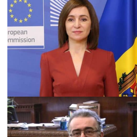
Un pro
FREEDOM
ROMÂ