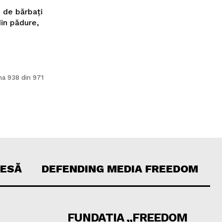
i de bărbați
din pădure,
na 938 din 971
RESĂ
DEFENDING MEDIA FREEDOM
FUNDAȚIA „FREEDOM