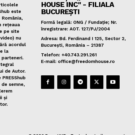
HOUSE INC" - FILIALA
ticolele
BUCUREȘTI
Shub este
e România,
Formă legală: ONG / Fundație; Nr.
n rețeaua
înregistrare: AOT. 127/PJ/2004
e pe site
 video) nu
Adresa: Bd. Ferdinand I 125, Sector 2,
fără acordul
București, România – 21387
de la
Telefon: +40.743.291.261
 parteneri.
E-mail: office@freedomhouse.ro
ntegral
ui de Autor.
de PRESShub
0 de semne,
 Cerem
i și
tor.