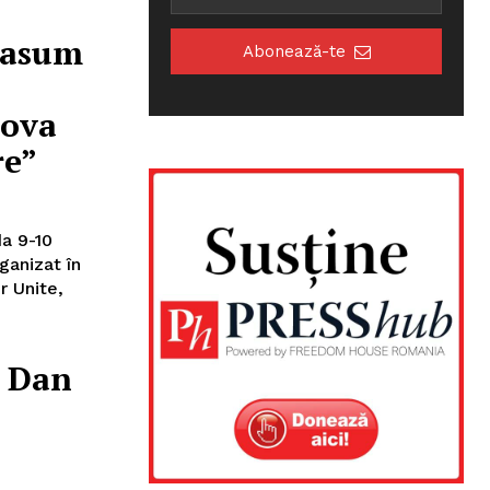
 asum
Abonează-te
dova
re”
da 9-10
ganizat în
r Unite,
l Dan