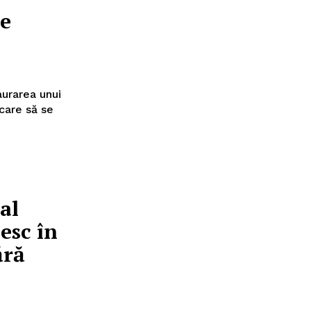
me
aurarea unui
 care să se
al
esc în
ără