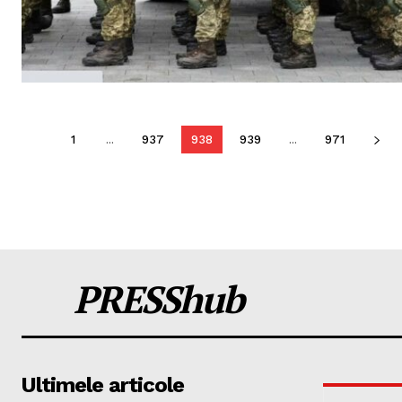
1
...
937
938
939
...
971
PRESShub
Ultimele articole