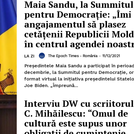
Maia Sandu, la Summitul
pentru Democraţie: „Îmi
angajamentul să plasez
cetăţenii Republicii Mol
în centrul agendei noast
PRESShub
The Epoch Times - România
-
11/12/2021
LA ZI
Despre noi / Echipa
Preşedintele Maia Sandu a participat în perioa
decembrie, la Summitul pentru Democraţie, or
Proiecte editoriale
format virtual la iniţiativa preşedintelui Statelo
Rețea
Joe Biden. „Împreună...
Contact
iect
Interviu DW cu scriitoru
 HOUSE
C. Mihăilescu: “Omul de
NIA
cultură este supus unor
obligații de cumințenie