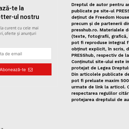
Dreptul de autor pentru ar
ză-te la
publicate pe site-ul PRES
tter-ul nostru
deținut de Freedom Hous
precum și de partenerii di
 la curent cu cele mai
presshub.ro. Materialele d
ri, oferte și anunțuri
(texte, fotografii, grafică,
pot fi reproduse integral 
obținut explicit, în scris, 
PRESShub, respectiv de la
Conținutul site-ului este i
protejat de Legea Dreptul
Abonează-te
Din articolele publicate 
pot fi preluate maxim 50
urmate de link la articol.
respectarea regulilor citări
protejarea dreptului de au