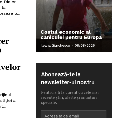
e Didier
 la
orseze o...
Costul economic al
caniculei pentru Europa
cer
Ileana Giurchescu
-
08/08/2026
a
ivelor
Abonează-te la
newsletter-ul nostru
Pentru a fi la curent cu cele mai
ijinul
recente știri, oferte și anunțuri
stiției a
speciale.
t...