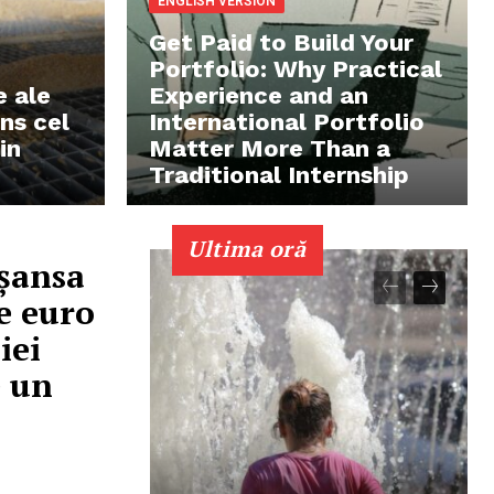
ENGLISH VERSION
Get Paid to Build Your
Portfolio: Why Practical
e ale
Experience and an
ns cel
International Portfolio
in
Matter More Than a
Traditional Internship
Ultima oră
 șansa
e euro
iei
e un