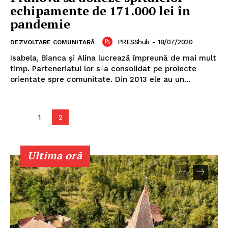
Un proiect
echipamente de 171.000 lei în
FREEDOM HOUSE ROMÂNIA
pandemie
PRESShub
-
18/07/2020
DEZVOLTARE COMUNITARĂ
Isabela, Bianca și Alina lucrează împreună de mai mult
timp. Parteneriatul lor s-a consolidat pe proiecte
PRESShub
orientate spre comunitate. Din 2013 ele au un...
Despre noi / Echipa
Proiecte editoriale
1
2
Rețea
Contact
Ultima oră