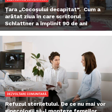
Țara „Cocoșului decapitat”. Cum a
arătat ziua în care scriitorul
Schlattner a împlinit 90 de ani
DEZVOLTARE COMUNITARĂ
Refuzul steriletului. De ce nu mai vor
ginecologii să-l monteze femeilor