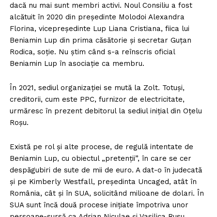
dacă nu mai sunt membri activi. Noul Consiliu a fost
alcătuit în 2020 din președinte Molodoi Alexandra
Florina, vicepreședinte Lup Liana Cristiana, fiica lui
Beniamin Lup din prima căsătorie și secretar Guțan
Rodica, soție. Nu știm când s-a reînscris oficial
Beniamin Lup în asociație ca membru.
În 2021, sediul organizației se mută la Zolt. Totuși,
creditorii, cum este PPC, furnizor de electricitate,
urmăresc în prezent debitorul la sediul inițial din Oțelu
Roșu.
Există pe rol și alte procese, de regulă intentate de
Beniamin Lup, cu obiectul „pretenții”, în care se cer
despăgubiri de sute de mii de euro. A dat-o în judecată
și pe Kimberly Westfall, președinta Uncaged, atât în
România, cât și în SUA, solicitând milioane de dolari. În
SUA sunt încă două procese inițiate împotriva unor
persoane-sursă ca Adrian Niculae și Vasilica Rusu,