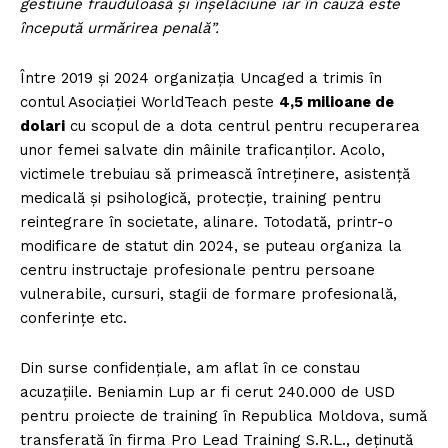
gestiune frauduloasă și înșelăciune iar în cauză este
începută urmărirea penală”.
Între 2019 și 2024 organizația Uncaged a trimis în
contul Asociației WorldTeach peste
4,5 milioane de
dolari
cu scopul de a dota centrul pentru recuperarea
unor femei salvate din mâinile traficanților. Acolo,
victimele trebuiau să primească întreținere, asistență
medicală și psihologică, protecție, training pentru
reintegrare în societate, alinare. Totodată, printr-o
modificare de statut din 2024, se puteau organiza la
centru instructaje profesionale pentru persoane
vulnerabile, cursuri, stagii de formare profesională,
conferințe etc.
Din surse confidențiale, am aflat în ce constau
acuzațiile. Beniamin Lup ar fi cerut 240.000 de USD
pentru proiecte de training în Republica Moldova, sumă
transferată în firma Pro Lead Training S.R.L., deținută