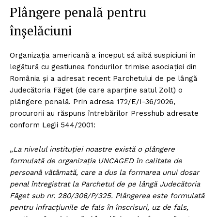
Plângere penală pentru
înșelăciuni
Organizația americană a început să aibă suspiciuni în
legătură cu gestiunea fondurilor trimise asociației din
România și a adresat recent Parchetului de pe lângă
Judecătoria Făget (de care aparține satul Zolt) o
plângere penală. Prin adresa 172/E/I-36/2026,
procurorii au răspuns întrebărilor Presshub adresate
conform Legii 544/2001:
„
La nivelul instituției noastre există o plângere
formulată de organizația UNCAGED în calitate de
persoană vătămată, care a dus la formarea unui dosar
penal întregistrat la Parchetul de pe lângă Judecătoria
Făget sub nr. 280/306/P/325. Plângerea este formulată
pentru infracțiunile de fals în înscrisuri, uz de fals,