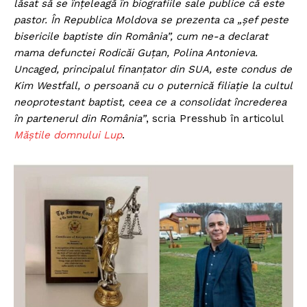
lăsat să se înțeleagă în biografiile sale publice că este
pastor. În Republica Moldova se prezenta ca „șef peste
bisericile baptiste din România”, cum ne-a declarat
mama defunctei Rodicăi Guțan, Polina Antonieva.
Uncaged, principalul finanțator din SUA, este condus de
Kim Westfall, o persoană cu o puternică filiație la cultul
neoprotestant baptist, ceea ce a consolidat încrederea
în partenerul din România”
, scria Presshub în articolul
Măștile domnului Lup
.
Un proiect