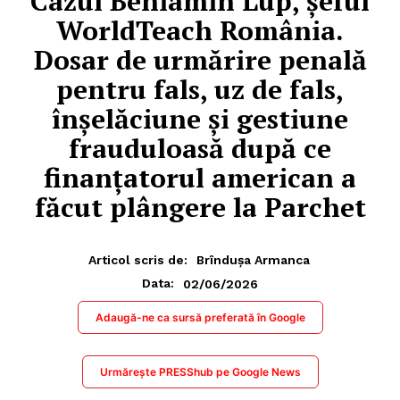
Cazul Beniamin Lup, șeful
WorldTeach România.
Dosar de urmărire penală
pentru fals, uz de fals,
înșelăciune și gestiune
frauduloasă după ce
finanțatorul american a
făcut plângere la Parchet
Articol scris de:
Brîndușa Armanca
02/06/2026
Data:
Adaugă-ne ca sursă preferată în Google
Urmărește PRESShub pe Google News