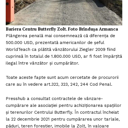
Bariera Centru Butterfly Zolt. Foto Brîndușa Armanca
Plângerea penală mai consemnează că diferența de
500.000 USD, prezentată americanilor de șeful
WorldTeach ca plătită vânzătorului Ziegler 2009 fiind
cuprinsă în totalul de 1.800.000 USD, ar fi fost împărțită
ilegal între vânzător și cumpărător.
Toate aceste fapte sunt acum cercetate de procurorii
care au în vedere art.322, 323, 242, 244 Cod Penal.
Presshub a consultat contractele de vânzare-
cumpărare ale asociației pentru achiziționarea spațiilor
și terenurilor Centrului Butterfly. În contractul încheiat
la 22 decembrie 2021 pentru cumpărarea unor tarlale,
păduri, teren forestier, imobile la Zolt, în valoare