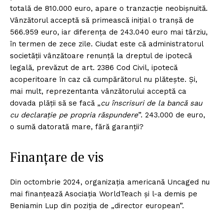
totală de 810.000 euro, apare o tranzacție neobișnuită.
Vânzătorul acceptă să primească inițial o tranșă de
566.959 euro, iar diferența de 243.040 euro mai târziu,
în termen de zece zile. Ciudat este că administratorul
societății vânzătoare renunță la dreptul de ipotecă
legală, prevăzut de art. 2386 Cod Civil, ipotecă
acoperitoare în caz că cumpărătorul nu plătește. Și,
mai mult, reprezentanta vânzătorului acceptă ca
dovada plății să se facă „
cu înscrisuri de la bancă sau
cu declarație pe propria răspundere
”. 243.000 de euro,
o sumă datorată mare, fără garanții?
Finanțare de vis
Din octombrie 2024, organizația americană Uncaged nu
mai finanțează Asociația WorldTeach și l-a demis pe
Beniamin Lup din poziția de „director european”.