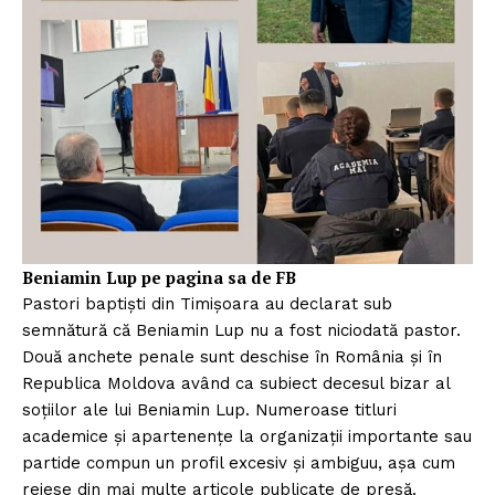
FREEDOM HOUSE ROMÂNIA
PRESShub
Despre noi / Echipa
Proiecte editoriale
Rețea
Beniamin Lup pe pagina sa de FB
Contact
Pastori baptiști din Timișoara au declarat sub
semnătură că Beniamin Lup nu a fost niciodată pastor.
Două anchete penale sunt deschise în România și în
Republica Moldova având ca subiect decesul bizar al
soțiilor ale lui Beniamin Lup. Numeroase titluri
academice și apartenențe la organizații importante sau
partide compun un profil excesiv și ambiguu, așa cum
reiese din mai multe articole publicate de presă.