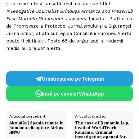
și la mine a fost lansată anul acesta sub titlul
Investigative Journalist Brîndușa Armanca and PressHub
Face Multiple Defamation Lawsuits.
Inițiator: Platforma
de Promovare a Protecției Jurnalismului și a Siguranței
Jurnaliștilor, aflată sub egida Consiliului Europei. Alerta
poate fi citită
aici
. Peste 65 de organizații și redacții
media au preluat alerta.
Urmărește-ne pe Telegram
Intră pe canalul WhatsApp
Articolul precedent
Articolul următor
Aktual24 | Spania trimite în
The case of Beniamin Lup,
România elicoptere Airbus
head of WorldTeach
HN90
Romania. Criminal
investigation opened for