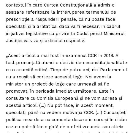
contextul în care Curtea Constituţională a admis o
sesizare referitoare la întreruperea termenului de
prescripţie a răspunderii penale, că nu poate face
speculaţii şi a arătat că, dacă va fi necesar, în cadrul
iniţiativei legislative cu privire la Codul penal Ministerul
Justiţiei va viza şi articolul respectiv.
„Acest articol a mai fost în examenul CCR în 2018. A
fost pronunţată atunci o decizie de neconstituţionalitate
cu o anumită critică. Timp de patru ani, nici Parlamentul
nu a reuşit să corijeze această lege. Noi avem la
minister un proiect de lege care urmează să fie
promovat, în perioada imediat următoare. Este în
consultare cu Comisia Europeană şi ne vom adresa şi
acestui articol. (…) Nu pot face, în acest moment,
speculaţii până nu vedem motivaţia CCR. (…) Cunoaşteţi
politica mea de a nu comenta dosare în curs şi în niciun
caz nu pot să fac o gafă de a oferi vreuneia sau alteia