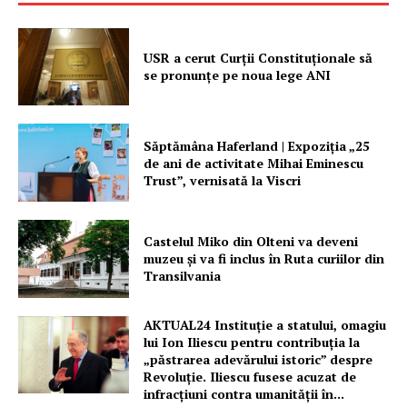
USR a cerut Curții Constituționale să
se pronunțe pe noua lege ANI
Săptămâna Haferland | Expoziţia „25
de ani de activitate Mihai Eminescu
Trust”, vernisată la Viscri
Castelul Miko din Olteni va deveni
muzeu şi va fi inclus în Ruta curiilor din
Transilvania
AKTUAL24 Instituție a statului, omagiu
lui Ion Iliescu pentru contribuția la
„păstrarea adevărului istoric” despre
Revoluție. Iliescu fusese acuzat de
infracțiuni contra umanității în...