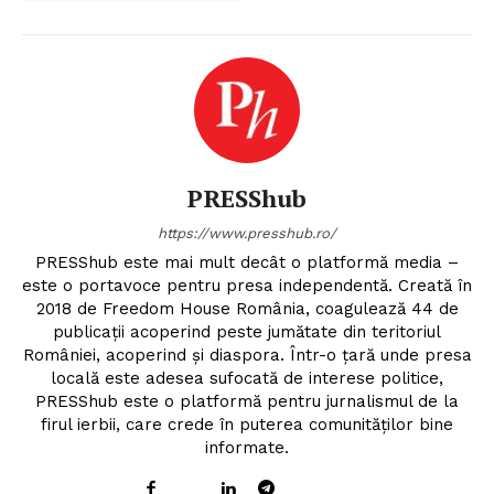
Un proiect
PRESShub
FREEDOM HOUSE ROMÂNIA
https://www.presshub.ro/
PRESShub este mai mult decât o platformă media –
este o portavoce pentru presa independentă. Creată în
2018 de Freedom House România, coagulează 44 de
PRESShub
publicații acoperind peste jumătate din teritoriul
României, acoperind și diaspora. Într-o țară unde presa
Despre noi / Echipa
locală este adesea sufocată de interese politice,
PRESShub este o platformă pentru jurnalismul de la
Proiecte editoriale
firul ierbii, care crede în puterea comunităților bine
Rețea
informate.
Contact