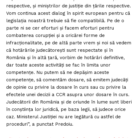
respective, şi miniştrilor de justiţie din ţările respective.
Vom continua acest dialog în spirit european pentru că
legislaţia noastră trebuie să fie compatibilă. Pe de o
parte ni se cer eforturi şi facem eforturi pentru
combaterea corupţiei şi a oricărei forme de
infracţionalitate, pe de altă parte vrem şi noi să vedem
că hotărârile judecătoreşti sunt respectate şi în
România şi în altă ţară, vorbim de hotărâri definitive,
dar toate aceste activităţi se fac în limita unor
competenţe. Nu putem să ne depăşim aceste
competenţe, să comentăm dosare, să emitem judecăţi
de opinie cu privire la dosare în curs sau cu privire la
efectele unei decizii a CCR asupra unor dosare în curs.
Judecătorii din România şi de oriunde în lume sunt liberi
în conştiinţa lor juridică, pe baza legii, să judece orice
caz. Ministerul Justiţiei nu are legătură cu astfel de
proceduri”, a punctat Predoiu.