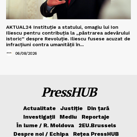
AKTUAL24 Instituție a statului, omagiu lui Ion
Iliescu pentru contribuția la „păstrarea adevărului
istoric” despre Revoluție. Iliescu fusese acuzat de
infracțiuni contra umanității în...
06/08/2026
PressHUB
Actualitate
Justiție
Din țară
Investigații
Mediu
Reportaje
În lume / R. Moldova
2EU.Brussels
Despre noi / Echipa
Rețea PressHUB