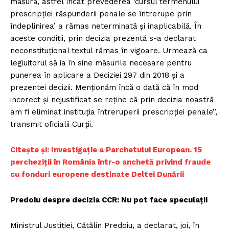
măsură, astfel încât prevederea ‘cursul termenului
prescripţiei răspunderii penale se întrerupe prin
îndeplinirea’ a rămas neterminată şi inaplicabilă. În
aceste condiţii, prin decizia prezentă s-a declarat
neconstituţional textul rămas în vigoare. Urmează ca
legiuitorul să ia în sine măsurile necesare pentru
punerea în aplicare a Deciziei 297 din 2018 şi a
prezentei decizii. Menţionăm încă o dată că în mod
incorect şi nejustificat se reţine că prin decizia noastră
am fi eliminat instituţia întreruperii prescripţiei penale”,
transmit oficialii Curţii.
Citește și: Investigație a Parchetului European. 15
percheziţii în România într-o anchetă privind fraude
cu fonduri europene destinate Deltei Dunării
Predoiu despre decizia CCR: Nu pot face speculații
Ministrul Justiţiei, Cătălin Predoiu, a declarat, joi, în