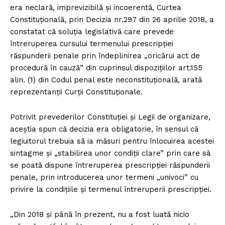
era neclară, imprevizibilă şi incoerentă, Curtea
Constituţională, prin Decizia nr.297 din 26 aprilie 2018, a
constatat că soluţia legislativă care prevede
întreruperea cursului termenului prescripţiei
răspunderii penale prin îndeplinirea „oricărui act de
procedură în cauză” din cuprinsul dispoziţiilor art.155
alin. (1) din Codul penal este neconstituţională, arată
reprezentanţii Curţii Constituţionale.
Potrivit prevederilor Constituţiei şi Legii de organizare,
aceştia spun că decizia era obligatorie, în sensul că
legiuitorul trebuia să ia măsuri pentru înlocuirea acestei
sintagme şi „stabilirea unor condiţii clare” prin care să
se poată dispune întreruperea prescripţiei răspunderii
penale, prin introducerea unor termeni „univoci” cu
privire la condiţiile şi termenul întreruperii prescripţiei.
„Din 2018 şi până în prezent, nu a fost luată nicio