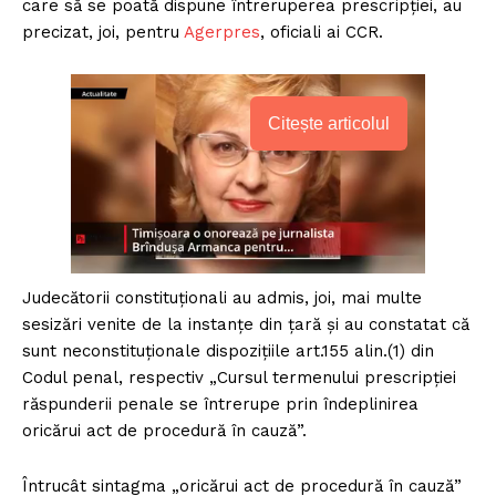
care să se poată dispune întreruperea prescripţiei, au
precizat, joi, pentru
Agerpres
, oficiali ai CCR.
Citește articolul
Judecătorii constituţionali au admis, joi, mai multe
sesizări venite de la instanţe din ţară şi au constatat că
sunt neconstituţionale dispoziţiile art.155 alin.(1) din
Codul penal, respectiv „Cursul termenului prescripţiei
răspunderii penale se întrerupe prin îndeplinirea
oricărui act de procedură în cauză”.
Întrucât sintagma „oricărui act de procedură în cauză”