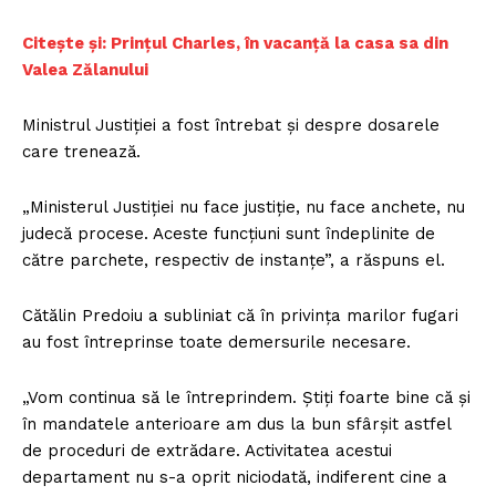
Citește și: Prințul Charles, în vacanță la casa sa din
Valea Zălanului
Ministrul Justiţiei a fost întrebat şi despre dosarele
care trenează.
„Ministerul Justiţiei nu face justiţie, nu face anchete, nu
judecă procese. Aceste funcţiuni sunt îndeplinite de
către parchete, respectiv de instanţe”, a răspuns el.
Cătălin Predoiu a subliniat că în privinţa marilor fugari
au fost întreprinse toate demersurile necesare.
„Vom continua să le întreprindem. Ştiţi foarte bine că şi
în mandatele anterioare am dus la bun sfârşit astfel
de proceduri de extrădare. Activitatea acestui
departament nu s-a oprit niciodată, indiferent cine a