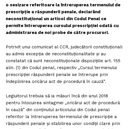
o sesizare referitoare la întreruperea termenului de
prescripţie a răspunderii penale, declarând
neconstituțional un articol din Codul Penal ce
permite întreruperea cursului prescripției odată cu
administrarea de noi probe de către procurori.
Potrivit unui comunicat al CCR, judecătorii constituţionali
au admis excepţia de neconstituţionalitate şi au
constatat că sunt neconstituţionale dispoziţiile art. 155
alin. (1) din Codul penal, respectiv „Cursul termenului
prescripţiei răspunderii penale se întrerupe prin
îndeplinirea oricărui act de procedură în cauză”.
Legiuitorul trebuia să ia măsuri încă din anul 2018
pentru înlocuirea sintagmei „oricărui act de procedură
în cauză” din conţinutul articolului din Codul penal
referitor la întreruperea termenului de prescripţie a
răspunderii penale şi stabilirea unor condiţii clare prin