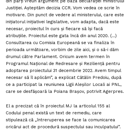
din părţi vreun argument pe baza declaraţiei ministrului
Justiţiei. Aşteptăm decizia CCR. Vom vedea ce scrie în
motivare. Din punct de vedere al ministerului, care este
iniţiatorul iniţiativei legislative, vom adapta, dacă este
necesar, proiectul în curs şi fiecare să îşi facă
atribuţiile. Proiectul este gata încă din anul 2020. (…)
Consultarea cu Comisia Europeană se va finaliza în
perioada următoare, vorbim de zile aici, şi o să-i dăm
drumul către Parlament. Oricum avem termen în
Programul Naţional de Redresare şi Rezilienţă pentru
adoptarea proiectului 31 decembrie 2022. Avem timpul
necesar să îl aplicăm”, a explicat Cătălin Predoiu, după
ce a participat la reuniunea Ligii Aleşilor Locali ai PNL,
care se desfăşoară la Poiana Braşov, potrivit Agerpres.
El a precizat că în proiectul MJ la articolul 155 al
Codului penal există un text de remediu, care
stipulează că „întreruperea se face la comunicarea
oricărui act de procedură suspectului sau inculpatului”.