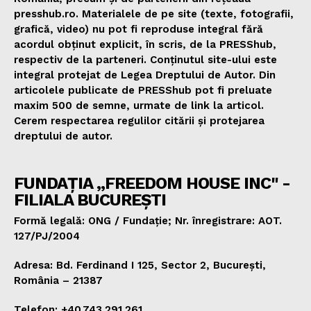
presshub.ro. Materialele de pe site (texte, fotografii,
grafică, video) nu pot fi reproduse integral fără
acordul obținut explicit, în scris, de la PRESShub,
respectiv de la parteneri. Conținutul site-ului este
integral protejat de Legea Dreptului de Autor. Din
articolele publicate de PRESShub pot fi preluate
maxim 500 de semne, urmate de link la articol.
Cerem respectarea regulilor citării și protejarea
dreptului de autor.
FUNDAȚIA „FREEDOM HOUSE INC" -
FILIALA BUCUREȘTI
Formă legală: ONG / Fundație; Nr. înregistrare: AOT.
127/PJ/2004
Adresa: Bd. Ferdinand I 125, Sector 2, București,
România – 21387
Telefon: +40.743.291.261