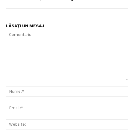
LĂSAȚI UN MESAJ
Comentariu:
Nu
Ema
Web