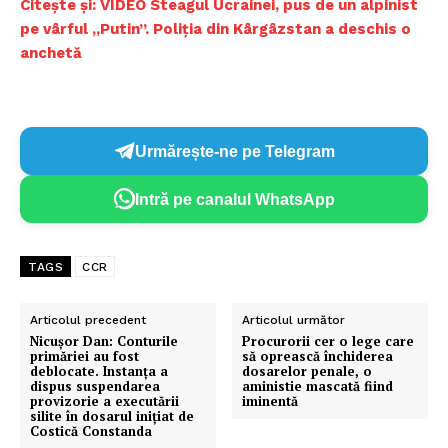
Citește și: VIDEO Steagul Ucrainei, pus de un alpinist
pe vârful „Putin”. Poliția din Kârgâzstan a deschis o
anchetă
Urmărește-ne pe Telegram
Intră pe canalul WhatsApp
TAGS
CCR
Articolul precedent
Articolul următor
Nicușor Dan: Conturile
Procurorii cer o lege care
primăriei au fost
să oprească închiderea
deblocate. Instanța a
dosarelor penale, o
dispus suspendarea
aministie mascată fiind
provizorie a executării
iminentă
silite în dosarul inițiat de
Costică Constanda