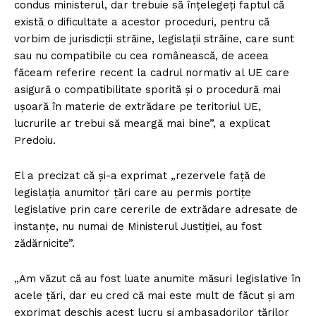
condus ministerul, dar trebuie să înţelegeţi faptul că
există o dificultate a acestor proceduri, pentru că
vorbim de jurisdicţii străine, legislaţii străine, care sunt
sau nu compatibile cu cea românească, de aceea
făceam referire recent la cadrul normativ al UE care
asigură o compatibilitate sporită şi o procedură mai
uşoară în materie de extrădare pe teritoriul UE,
lucrurile ar trebui să meargă mai bine”, a explicat
Predoiu.
El a precizat că şi-a exprimat „rezervele faţă de
legislaţia anumitor ţări care au permis portiţe
legislative prin care cererile de extrădare adresate de
instanţe, nu numai de Ministerul Justiţiei, au fost
zădărnicite”.
„Am văzut că au fost luate anumite măsuri legislative în
acele ţări, dar eu cred că mai este mult de făcut şi am
exprimat deschis acest lucru şi ambasadorilor ţărilor