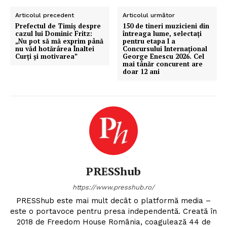
Articolul precedent
Articolul următor
Prefectul de Timiș despre
150 de tineri muzicieni din
cazul lui Dominic Fritz:
întreaga lume, selectați
„Nu pot să mă exprim până
pentru etapa I a
nu văd hotărârea Înaltei
Concursului Internațional
Curţi şi motivarea”
George Enescu 2026. Cel
mai tânăr concurent are
doar 12 ani
PRESShub
https://www.presshub.ro/
PRESShub este mai mult decât o platformă media –
este o portavoce pentru presa independentă. Creată în
2018 de Freedom House România, coagulează 44 de