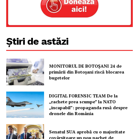
Un proiect
FREEDOM HOUSE ROMÂNIA
Știri de astăzi
PRESShub
Despre noi / Echipa
Proiecte editoriale
MONITORUL DE BOTOȘANI 24 de
primării din Botoșani riscă blocarea
Rețea
bugetelor
Contact
DIGITAL FORENSIC TEAM De la
„rachete prea scumpe” la NATO
„incapabil”: propaganda rusă despre
dronele din România
Senatul SUA aprobă cu o majoritate
covârșitoare un nou pachet de