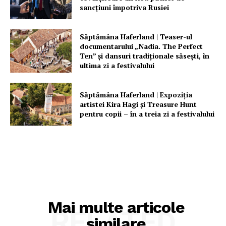
sancțiuni împotriva Rusiei
Săptămâna Haferland | Teaser-ul
documentarului „Nadia. The Perfect
Ten” şi dansuri tradiţionale săseşti, în
ultima zi a festivalului
Săptămâna Haferland | Expoziţia
artistei Kira Hagi şi Treasure Hunt
pentru copii – în a treia zi a festivalului
Mai multe articole
RELATED
similare