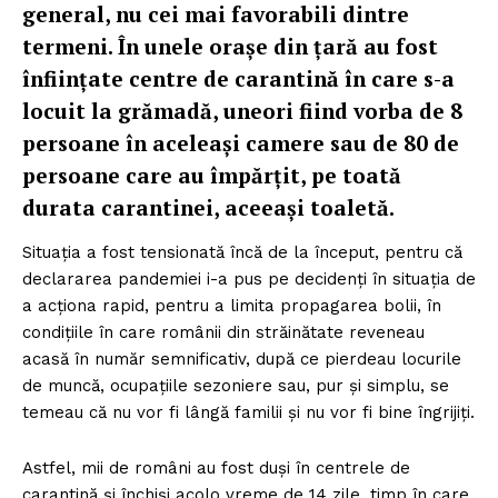
general, nu cei mai favorabili dintre
termeni. În unele orașe din țară au fost
înființate centre de carantină în care s-a
locuit la grămadă, uneori fiind vorba de 8
persoane în aceleași camere sau de 80 de
persoane care au împărțit, pe toată
durata carantinei, aceeași toaletă.
Situația a fost tensionată încă de la început, pentru că
declararea pandemiei i-a pus pe decidenți în situația de
a acționa rapid, pentru a limita propagarea bolii, în
condițiile în care românii din străinătate reveneau
acasă în număr semnificativ, după ce pierdeau locurile
de muncă, ocupațiile sezoniere sau, pur și simplu, se
temeau că nu vor fi lângă familii și nu vor fi bine îngrijiți.
Astfel, mii de români au fost duși în centrele de
carantină și închiși acolo vreme de 14 zile, timp în care