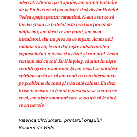
adecvat. Ulterior, pe 3 aprilie, am primit hotărâre
de la Prefectură să iau măsuri și să declar Hotelul
Vedea spațiu pentru carantină. N-am avut ce să
fac. Eu știam că hotelul ăsta n-a funcționat de
atâția ani, am făcut ce am putut, am avut
instalatori, dar nu prea au ce repara. Acum nici
căldură nu au, le-am dat niște radiatoare. S-a
suprasolicitat rețeaua și a căzut și curentul. Acum
suntem aici cu toți. Eu îi înțeleg, că sunt în niște
condiții grele, e adevărat. Și am reușit să potolesc
spiritele aprinse, că am venit cu consilierul meu
pe probleme de romi și s-au mai calmat. Eu deja
luasem măsuri să trimit o persoană să
c
omunice
cu ei, am niște voluntari care se ocupă să le ducă
ce au nevoie
.”
Valerică Cîrciumaru, primarul orașului
Roșiorii de Vede