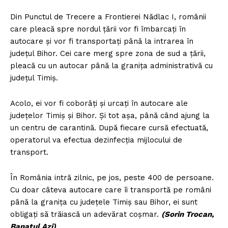
Din Punctul de Trecere a Frontierei Nădlac I, românii
care pleacă spre nordul țării vor fi îmbarcați în
autocare și vor fi transportați până la intrarea în
județul Bihor. Cei care merg spre zona de sud a țării,
pleacă cu un autocar până la granița administrativă cu
județul Timiș.
Acolo, ei vor fi coborâți și urcați în autocare ale
județelor Timiș și Bihor. Și tot așa, până când ajung la
un centru de carantină. După fiecare cursă efectuată,
operatorul va efectua dezinfecția mijlocului de
transport.
În România intră zilnic, pe jos, peste 400 de persoane.
Cu doar câteva autocare care îi transportă pe români
până la granița cu județele Timiș sau Bihor, ei sunt
obligați să trăiască un adevărat coșmar.
(Sorin Trocan,
Banatul Azi)