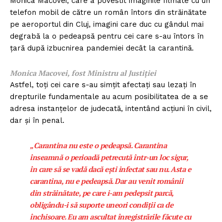
Monica Macovei, care a povestit imaginile filmate cu un
telefon mobil de către un român întors din străinătate
pe aeroportul din Cluj, imagini care duc cu gândul mai
degrabă la o pedeapsă pentru cei care s-au întors în
țară după izbucnirea pandemiei decât la carantină.
Monica Macovei, fost Ministru al Justiției
Astfel, toți cei care s-au simțit afectați sau lezați în
drepturile fundamentale au acum posibilitatea de a se
adresa instanțelor de judecată, intentând acțiuni în civil,
dar și în penal.
„Carantina nu este o pedeapsă. Carantina
înseamnă o perioadă petrecută într-un loc sigur,
în care să se vadă dacă ești infectat sau nu. Asta e
carantina, nu e pedeapsă. Dar au venit românii
din străinătate, pe care i-am pedepsit parcă,
obligându-i să suporte uneori condiții ca de
închisoare. Eu am ascultat înregistrările făcute cu