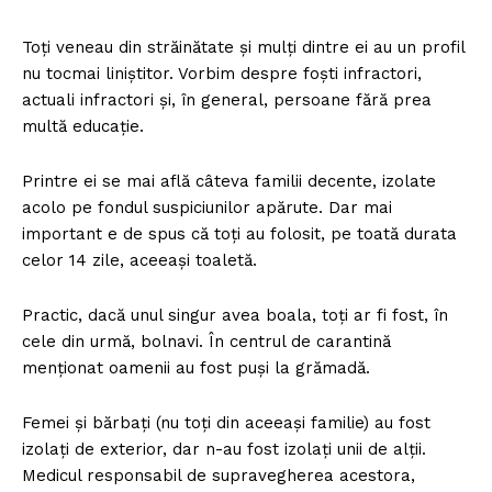
Toți veneau din străinătate și mulți dintre ei au un profil
nu tocmai liniștitor. Vorbim despre foști infractori,
actuali infractori și, în general, persoane fără prea
multă educație.
Printre ei se mai află câteva familii decente, izolate
acolo pe fondul suspiciunilor apărute. Dar mai
important e de spus că toți au folosit, pe toată durata
celor 14 zile, aceeași toaletă.
Practic, dacă unul singur avea boala, toți ar fi fost, în
cele din urmă, bolnavi. În centrul de carantină
menționat oamenii au fost puși la grămadă.
Femei și bărbați (nu toți din aceeași familie) au fost
izolați de exterior, dar n-au fost izolați unii de alții.
Medicul responsabil de supravegherea acestora,