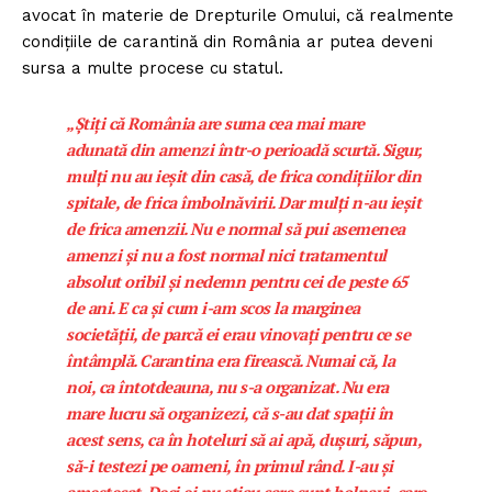
avocat în materie de Drepturile Omului, că realmente
condițiile de carantină din România ar putea deveni
sursa a multe procese cu statul.
„Știți că România are suma cea mai mare
adunată din amenzi într-o perioadă scurtă. Sigur,
mulți nu au ieșit din casă, de frica condițiilor din
spitale, de frica îmbolnăvirii. Dar mulți n-au ieșit
de frica amenzii. Nu e normal să pui asemenea
amenzi și nu a fost normal nici tratamentul
absolut oribil și nedemn pentru cei de peste 65
de ani. E ca și cum i-am scos la marginea
societății, de parcă ei erau vinovați pentru ce se
întâmplă. Carantina era firească. Numai că, la
noi, ca întotdeauna, nu s-a organizat. Nu era
mare lucru să organizezi, că s-au dat spații în
acest sens, ca în hoteluri să ai apă, dușuri, săpun,
să-i testezi pe oameni, în primul rând. I-au și