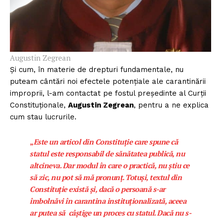
Augustin Zegrean
Și cum, în materie de drepturi fundamentale, nu
puteam cântări noi efectele potențiale ale carantinării
improprii, l-am contactat pe fostul președinte al Curții
Constituționale,
Augustin Zegrean
, pentru a ne explica
cum stau lucrurile.
„
Este un articol din Constituție care spune că
statul este responsabil de sănătatea publică, nu
altcineva. Dar modul în care o practică, nu știu ce
să zic, nu pot să mă pronunț. Totuși, textul din
Constituție există și, dacă o persoană s-ar
îmbolnăvi în carantina instituționalizată, aceea
ar putea să câștige un proces cu statul. Dacă nu s-