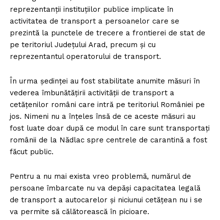
FREEDOM HOUSE ROMÂNIA
reprezentanții instituțiilor publice implicate în
activitatea de transport a persoanelor care se
prezintă la punctele de trecere a frontierei de stat de
pe teritoriul Județului Arad, precum și cu
reprezentantul operatorului de transport.
PRESShub
În urma ședinței au fost stabilitate anumite măsuri în
Despre noi / Echipa
vederea îmbunătățirii activității de transport a
Proiecte editoriale
cetățenilor români care intră pe teritoriul României pe
Rețea
jos. Nimeni nu a înțeles însă de ce aceste măsuri au
fost luate doar după ce modul în care sunt transportați
Contact
românii de la Nădlac spre centrele de carantină a fost
făcut public.
Pentru a nu mai exista vreo problemă, numărul de
persoane îmbarcate nu va depăși capacitatea legală
de transport a autocarelor și niciunui cetățean nu i se
va permite să călătorească în picioare.