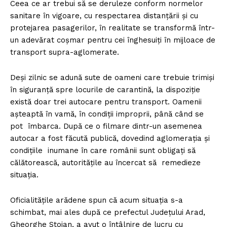
Ceea ce ar trebui să se deruleze conform normelor
sanitare în vigoare, cu respectarea distanțării și cu
protejarea pasagerilor, în realitate se transformă într-
un adevărat coșmar pentru cei înghesuiți în mijloace de
transport supra-aglomerate.
Deși zilnic se adună sute de oameni care trebuie trimiși
în siguranță spre locurile de carantină, la dispoziție
există doar trei autocare pentru transport. Oamenii
așteaptă în vamă, în condiții improprii, până când se
pot îmbarca. După ce o filmare dintr-un asemenea
autocar a fost făcută publică, dovedind aglomerația și
condițiile inumane în care românii sunt obligați să
călătorească, autoritățile au încercat să remedieze
situația.
Oficialitățile arădene spun că acum situația s-a
schimbat, mai ales după ce prefectul Județului Arad,
Un proiect
Gheorghe Stoian, a avut o întâlnire de lucru cu