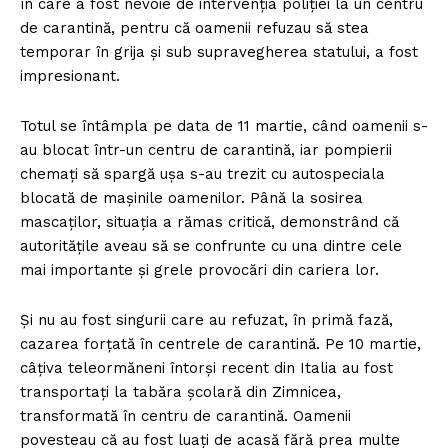
în care a fost nevoie de intervenția poliției la un centru
de carantină, pentru că oamenii refuzau să stea
temporar în grija și sub supravegherea statului, a fost
impresionant.
Totul se întâmpla pe data de 11 martie, când oamenii s-
au blocat într-un centru de carantină, iar pompierii
chemați să spargă ușa s-au trezit cu autospeciala
blocată de mașinile oamenilor. Până la sosirea
mascaților, situația a rămas critică, demonstrând că
autoritățile aveau să se confrunte cu una dintre cele
mai importante și grele provocări din cariera lor.
Și nu au fost singurii care au refuzat, în primă fază,
cazarea forțată în centrele de carantină. Pe 10 martie,
câțiva teleormăneni întorși recent din Italia au fost
transportați la tabăra școlară din Zimnicea,
transformată în centru de carantină. Oamenii
povesteau că au fost luați de acasă fără prea multe