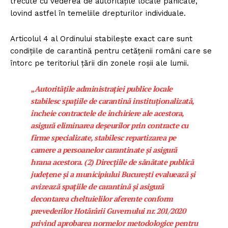
trecute cu vederea de autoritățile locale panicate,
lovind astfel în temeliile drepturilor individuale.
Articolul 4 al Ordinului stabilește exact care sunt
condițiile de carantină pentru cetățenii români care se
întorc pe teritoriul țării din zonele roșii ale lumii.
„
Autoritățile administrației publice locale
stabilesc spațiile de carantină instituționalizată,
încheie contractele de închiriere ale acestora,
asigură eliminarea deșeurilor prin contracte cu
firme specializate, stabilesc repartizarea pe
camere a persoanelor carantinate și asigură
hrana acestora.
(2) Direcțiile de sănătate publică
județene și a municipiului București evaluează și
avizează spațiile de carantină și asigură
decontarea cheltuielilor aferente conform
prevederilor
Hotărârii Guvernului nr. 201/2020
privind aprobarea normelor metodologice pentru