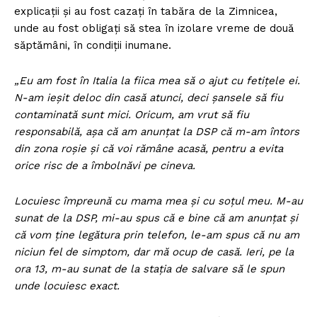
explicații și au fost cazați în tabăra de la Zimnicea,
unde au fost obligați să stea în izolare vreme de două
săptămâni, în condiții inumane.
„Eu am fost în Italia la fiica mea să o ajut cu fetițele ei.
N-am ieșit deloc din casă atunci, deci șansele să fiu
contaminată sunt mici. Oricum, am vrut să fiu
responsabilă, așa că am anunțat la DSP că m-am întors
din zona roșie și că voi rămâne acasă, pentru a evita
orice risc de a îmbolnăvi pe cineva.
Locuiesc împreună cu mama mea și cu soțul meu. M-au
sunat de la DSP, mi-au spus că e bine că am anunțat și
că vom ține legătura prin telefon, le-am spus că nu am
niciun fel de simptom, dar mă ocup de casă. Ieri, pe la
ora 13, m-au sunat de la stația de salvare să le spun
unde locuiesc exact.