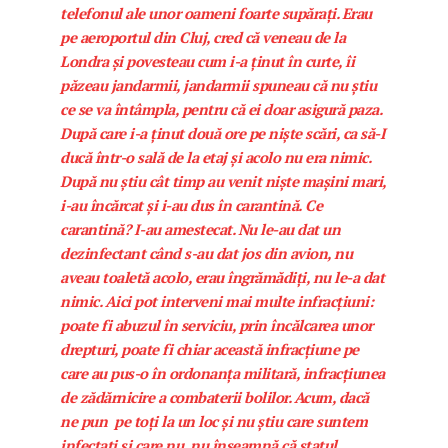
telefonul ale unor oameni foarte supărați. Erau
pe aeroportul din Cluj, cred că veneau de la
Londra și povesteau cum i-a ținut în curte, îi
păzeau jandarmii, jandarmii spuneau că nu știu
ce se va întâmpla, pentru că ei doar asigură paza.
După care i-a ținut două ore pe niște scări, ca să-I
ducă într-o sală de la etaj și acolo nu era nimic.
După nu știu cât timp au venit niște mașini mari,
i-au încărcat și i-au dus în carantină.
Ce
carantină? I-au amestecat. Nu le-au dat un
dezinfectant când s-au dat jos din avion, nu
aveau toaletă acolo, erau îngrămădiți, nu le-a dat
nimic. Aici pot interveni mai multe infracțiuni:
poate fi abuzul în serviciu, prin încălcarea unor
drepturi, poate fi chiar această infracțiune pe
care au pus-o în ordonanța militară, infracțiunea
de zădărnicire a combaterii bolilor. Acum, dacă
ne pun pe toți la un loc și nu știu care suntem
infectați și care nu, nu înseamnă că statul