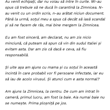
Au venit echipați, dar nu voiau să intre în curte. Mi-au
spus că trebuie să ne ducă în carantină la Zimnicea. N-
au venit cu un ordin scris, n-au arătat niciun document.
Până la urmă, soțul meu a spus că decât să iasă scandal
și să ne facem de râs, mai bine mergem la Zimnicea.
Eu am fost sinceră, am declarat, nu am zis nicio
minciună, că puteam să spun că vin din sudul Italiei și
evitam asta. Dar am zis că dacă e ceva, să fiu
responsabilă.
Și uite așa am ajuns cu mama și cu soțul în această
incintă în care probabil vor fi persoane infectate, iar eu
să iau de acolo virusul. Și atunci cum e asta normal?
Am ajuns la Zimnicea, la centru. De cum am intrat în
cameră, primul lucru, am fost la baie. Aia numai baie nu
se numește. Prima ploșniță pe jos.