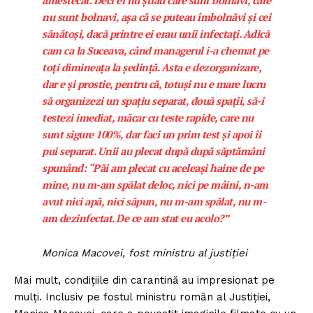
amestecat. Deci ei nu știau care sunt bolnavi, care
nu sunt bolnavi, așa că se puteau îmbolnăvi și cei
sănătoși, dacă printre ei erau unii infectați. Adică
cam ca la Suceava, când managerul i-a chemat pe
toți dimineața la ședință. Asta e dezorganizare,
dar e și prostie, pentru că, totuși nu e mare lucru
să organizezi un spațiu separat, două spații, să-i
testezi imediat, măcar cu teste rapide, care nu
sunt sigure 100%, dar faci un prim test și apoi îi
pui separat. Unii au plecat după după săptămâni
spunând: “Păi am plecat cu aceleași haine de pe
mine, nu m-am spălat deloc, nici pe mâini, n-am
avut nici apă, nici săpun, nu m-am spălat, nu m-
am dezinfectat. De ce am stat eu acolo?”
Monica Macovei, fost ministru al justiției
Mai mult, condițiile din carantină au impresionat pe
mulți. Inclusiv pe fostul ministru român al Justiției,