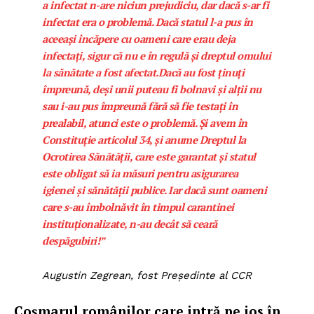
a infectat n-are niciun prejudiciu, dar dacă s-ar fi
infectat era o problemă. Dacă statul l-a pus în
aceeași încăpere cu oameni care erau deja
infectați, sigur că nu e în regulă și dreptul omului
la sănătate a fost afectat.Dacă au fost ținuți
împreună, deși unii puteau fi bolnavi și alții nu
sau i-au pus împreună fără să fie testați în
prealabil, atunci este o problemă. Și avem în
Constituție articolul 34, și anume Dreptul la
Ocrotirea Sănătății, care este garantat și statul
este obligat să ia măsuri pentru asigurarea
igienei și sănătății publice. Iar dacă sunt oameni
care s-au îmbolnăvit în timpul carantinei
instituționalizate, n-au decât să ceară
despăgubiri!”
Augustin Zegrean, fost Președinte al CCR
Coșmarul românilor care intră pe jos în