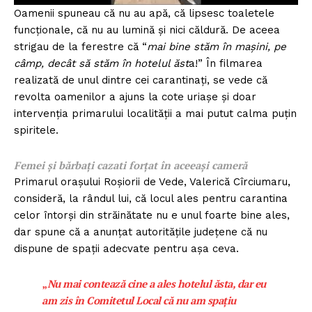
Oamenii spuneau că nu au apă, că lipsesc toaletele
funcționale, că nu au lumină și nici căldură. De aceea
strigau de la ferestre că “
mai bine stăm în mașini, pe
câmp, decât să stăm în hotelul ăst
a!” În filmarea
realizată de unul dintre cei carantinați, se vede că
revolta oamenilor a ajuns la cote uriașe și doar
intervenția primarului localității a mai putut calma puțin
spiritele.
Femei și bărbați cazati forțat în aceeași cameră
Primarul orașului Roșiorii de Vede, Valerică Cîrciumaru,
consideră, la rândul lui, că locul ales pentru carantina
celor întorși din străinătate nu e unul foarte bine ales,
dar spune că a anunțat autoritățile județene că nu
dispune de spații adecvate pentru așa ceva.
„
Nu mai contează cine a ales hotelul ăsta, dar eu
am zis în Comitetul Local că nu am spațiu