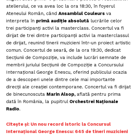
atelierului, ce va avea loc la ora 18:30, în foyerul
Ateneului Român, când
Ansamblul Couleurs
va
interpreta în
primă audiție absolută
lucrările celor
trei participanți activi la masterclass. Concertul va fi
dirijat de trei dintre participanții activi la masterclassul
de dirijat, reunind tinerii muzicieni într-un proiect artistic
comun. Concertul de seară, de la ora 19:30, dedicat
Secțiunii de Compoziție, va include lucrări semnate de
membrii juriului Secțiunii de Compoziție a Concursului
Internațional George Enescu, oferind publicului ocazia
de a descoperi unele dintre cele mai importante
direcții ale creației contemporane. Concertul va fi dirijat
de binecunoscuta
Marin Alsop,
aflată pentru prima
dată în România, la pupitrul
Orchestrei Naționale
Radio
.
Citește și: Un nou record istoric la Concursul
Internațional George Enescu: 645 de tineri muzicieni