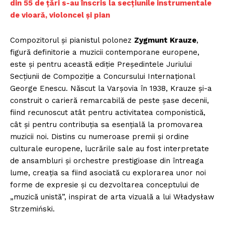
din 55 de țări s-au înscris la secțiunile instrumentale
de vioară, violoncel și pian
Compozitorul și pianistul polonez
Zygmunt Krauze
,
figură definitorie a muzicii contemporane europene,
este și pentru această ediție Președintele Juriului
Secțiunii de Compoziție a Concursului Internațional
George Enescu. Născut la Varșovia în 1938, Krauze și-a
construit o carieră remarcabilă de peste șase decenii,
fiind recunoscut atât pentru activitatea componistică,
cât și pentru contribuția sa esențială la promovarea
muzicii noi. Distins cu numeroase premii și ordine
culturale europene, lucrările sale au fost interpretate
de ansambluri și orchestre prestigioase din întreaga
lume, creația sa fiind asociată cu explorarea unor noi
forme de expresie și cu dezvoltarea conceptului de
„muzică unistă”, inspirat de arta vizuală a lui Władysław
Strzemiński.