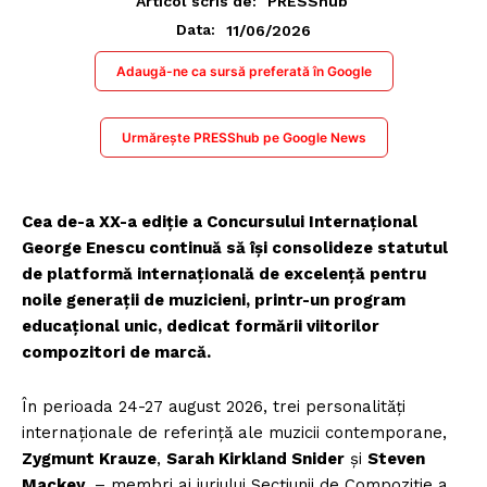
Articol scris de:
PRESShub
11/06/2026
Data:
Adaugă-ne ca sursă preferată în Google
Urmărește PRESShub pe Google News
Cea de-a XX-a ediție a Concursului Internațional
George Enescu continuă să își consolideze statutul
de platformă internațională de excelență pentru
noile generații de muzicieni, printr-un program
educațional unic, dedicat formării viitorilor
compozitori de marcă.
În perioada 24-27 august 2026, trei personalități
internaționale de referință ale muzicii contemporane,
Zygmunt Krauze
,
Sarah Kirkland Snider
și
Steven
Mackey
, – membri ai juriului Secțiunii de Compoziție a