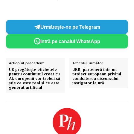
PRESShub
Despre noi / Echipa
Urmărește-ne pe Telegram
Proiecte editoriale
Rețea
Intră pe canalul WhatsApp
Contact
Articolul precedent
Articolul următor
UE pregătește etichetele
UBB, parteneră într-un
pentru conținutul creat cu
proiect european privind
AI: europenii vor trebui să
combaterea discursului
știe ce este real și ce este
instigator la ură
generat artificial