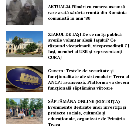
AKTUAL24 Filmări cu camera ascunsă
care arată sărăcia cruntă din România
comunistă în anii ’80
ZIARUL DE IAȘI De ce nu își publică
averile voluntar aleșii Iașului? Ce
răspund viceprimarii, vicepreședinții CJ
Iași, membri ai USR și reprezentanți
CURAJ
Guvern: Testele de securitate și
funcționalitate ale sistemului e-Terra al
ANCPI avansează. Platforma va deveni
funcțională săptămâna viitoare
SĂPTĂMÂNA ONLINE (BISTRIȚA)
Evenimente dedicate unor investiții și
proiecte sociale, culturale și
educaționale, organizate de Primăria
Teaca