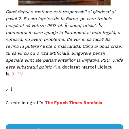
Când depui o moţiune eşti responsabil şi gândeşti şi
pasul 2. Eu am înţeles de la Barna, pe care trebuie
neapărat să voteze PSD-ul. În anunţ oficial. În
momentul în care ajunge în Parlament şi este legală, o
votează, nu avem probleme. Ce vor ei să facă? Să
revină la putere? Este o mascaradă. Când ai două crize,
tu să vii cu cu o riză artificială. Singurele pensii
speciale sunt ale parlamentarilor la iniţiativa PSD. Unde
este substratul politic?”,
a declarat Marcel Ciolacu
la
B1 TV
.
[…]
Citește integral în
The Epoch Times România