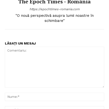
The Epoch Times - România
https://epochtimes-romania.com
"O nouă perspectivă asupra lumii noastre în
schimbare"
LĂSAȚI UN MESAJ
Comentariu:
Nu
Ema