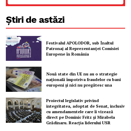
Știri de astăzi
Festivalul APOLODOR, sub Înaltul
Patronaj al Reprezentanței Comisiei
Europene în România
Un proiect
FREEDOM HOUSE ROMÂNIA
Nouă state din UE nu au o strategie
națională împotriva fraudelor cu bani
europeni și nici nu pregătesc una
PRESShub
Proiectul legislativ privind
integritatea, adoptat de Senat, inclusiv
cu amendamentele care îi vizează
Despre noi / Echipa
direct pe Dominic Fritz și Mirabela
Proiecte editoriale
Grădinaru. Reacția liderului USR
Rețea