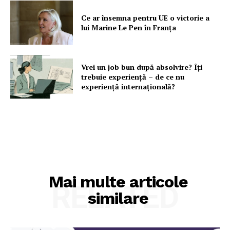
Contact
Ce ar însemna pentru UE o victorie a
lui Marine Le Pen în Franța
Vrei un job bun după absolvire? Îți
trebuie experiență – de ce nu
experiență internațională?
Mai multe articole
RELATED
similare