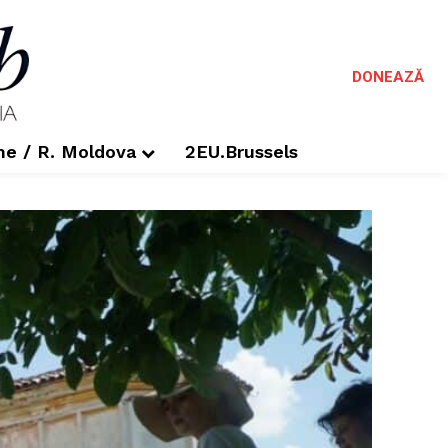
DONEAZĂ
me / R. Moldova
2EU.Brussels