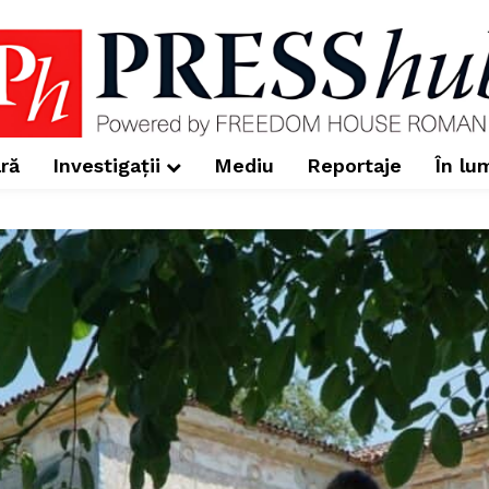
ră
Investigații
Mediu
Reportaje
În lu