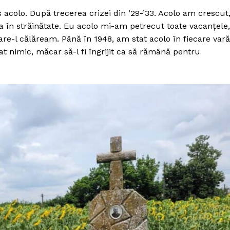
acolo. După trecerea crizei din ’29-’33. Acolo am crescut
 în străinătate. Eu acolo mi-am petrecut toate vacanţele,
re-l călăream. Până în 1948, am stat acolo în fiecare vară
nat nimic, măcar să-l fi îngrijit ca să rămână pentru