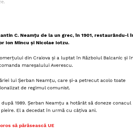
re.
ntin C. Neamţu de la un grec, în 1901, restaurându-l î
or Ion Mincu şi Nicolae Iotzu.
omerţului din Craiova şi a luptat în Războiul Balcanic şi î
b comanda mareşalului Averescu.
ăriei lui Şerban Neamţu, care şi-a petrecut acolo toate
ţionalizat de regimul comunist.
aţă după 1989. Şerban Neamţu a hotărât să doneze conacul
 pieire. El a decedat în urmă cu câţiva ani.
 Soros să părăsească UE