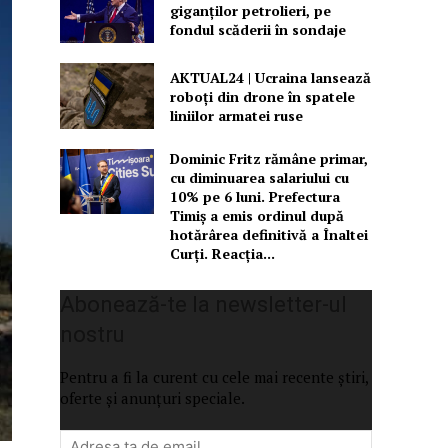
giganților petrolieri, pe
fondul scăderii în sondaje
AKTUAL24 | Ucraina lansează
roboți din drone în spatele
liniilor armatei ruse
Dominic Fritz rămâne primar,
cu diminuarea salariului cu
10% pe 6 luni. Prefectura
Timiș a emis ordinul după
hotărârea definitivă a Înaltei
Curți. Reacția...
Abonează-te la newsletter-ul
nostru
Pentru a fi la curent cu cele mai recente știri,
oferte și anunțuri speciale.