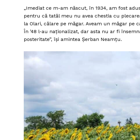
„Imediat ce m-am născut, în 1934, am fost adus 
pentru că tatăl meu nu avea chestia cu plecarea
la Olari, călare pe măgar. Aveam un măgar pe ca
În ’48 l-au naţionalizat, dar asta nu ar fi însem
posteritate”, îşi amintea Şerban Neamţu.