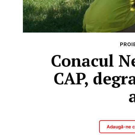
PROI
Conacul Ne
CAP, degra
Adaugă-ne ca