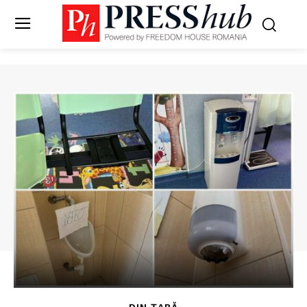
DIN ȚARĂ