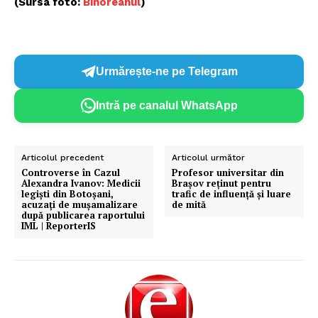
(Sursa foto:
Bihoreanul
)
Urmărește-ne pe Telegram
Intră pe canalul WhatsApp
Articolul precedent
Articolul următor
Controverse în Cazul
Profesor universitar din
Alexandra Ivanov: Medicii
Brașov reţinut pentru
legiști din Botoșani,
trafic de influenţă şi luare
acuzați de mușamalizare
de mită
după publicarea raportului
IML | ReporterIS