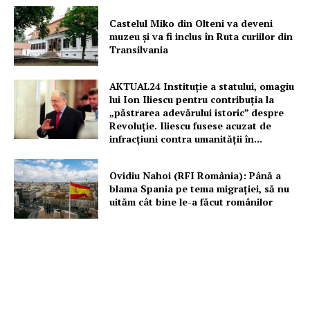
Castelul Miko din Olteni va deveni
muzeu şi va fi inclus în Ruta curiilor din
Transilvania
AKTUAL24 Instituție a statului, omagiu
lui Ion Iliescu pentru contribuția la
„păstrarea adevărului istoric” despre
Revoluție. Iliescu fusese acuzat de
infracțiuni contra umanității în...
Ovidiu Nahoi (RFI România): Până a
blama Spania pe tema migrației, să nu
uităm cât bine le-a făcut românilor