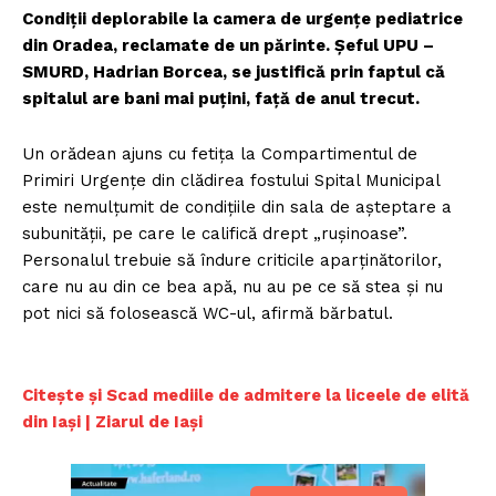
Condiții deplorabile la camera de urgențe pediatrice
din Oradea, reclamate de un părinte. Șeful UPU –
SMURD, Hadrian Borcea, se justifică prin faptul că
spitalul are bani mai puțini, față de anul trecut.
Un orădean ajuns cu fetița la Compartimentul de
Primiri Urgențe din clădirea fostului Spital Municipal
este nemulțumit de condițiile din sala de așteptare a
subunității, pe care le califică drept „rușinoase”.
Personalul trebuie să îndure criticile aparținătorilor,
care nu au din ce bea apă, nu au pe ce să stea și nu
pot nici să folosească WC-ul, afirmă bărbatul.
Citește și Scad mediile de admitere la liceele de elită
din Iași | Ziarul de Iași