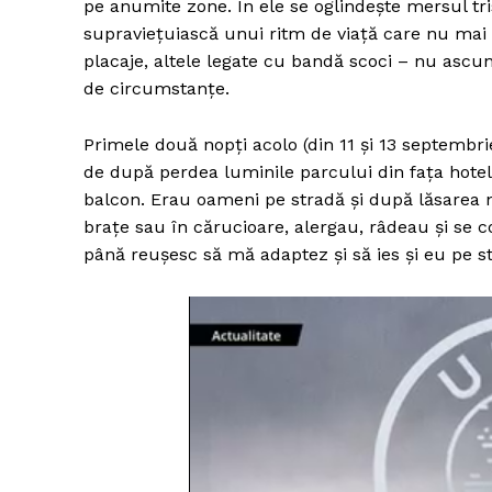
pe anumite zone. În ele se oglindește mersul tri
supraviețuiască unui ritm de viață care nu mai
placaje, altele legate cu bandă scoci – nu ascun
de circumstanțe.
Primele două nopți acolo (din 11 și 13 septembrie
de după perdea luminile parcului din fața hotel
balcon. Erau oameni pe stradă și după lăsarea n
brațe sau în cărucioare, alergau, râdeau și se
până reușesc să mă adaptez și să ies și eu pe 