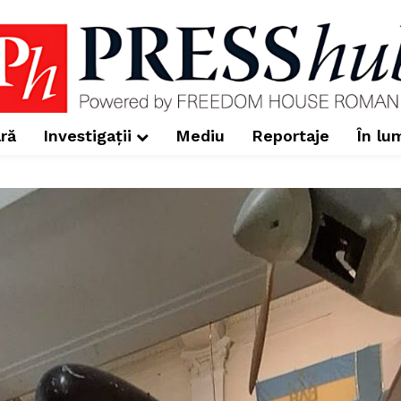
ră
Investigații
Mediu
Reportaje
În lu