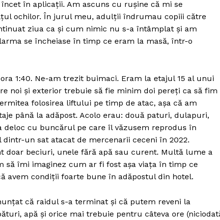
încet în aplicații. Am ascuns cu rușine că mi se
țul ochilor. În jurul meu, adulții îndrumau copiii către
tinuat ziua ca și cum nimic nu s-a întâmplat și am
alarma se încheiase în timp ce eram la masă, într-o
ora 1:40. Ne-am trezit buimaci. Eram la etajul 15 al unui
ntre noi și exterior trebuie să fie minim doi pereți ca să fim
ermitea folosirea liftului pe timp de atac, așa că am
etaje până la adăpost. Acolo erau: două paturi, dulapuri,
a deloc cu buncărul pe care îl văzusem reprodus în
dintr-un sat atacat de mercenarii ceceni în 2022.
nt doar beciuri, unele fără apă sau curent. Multă lume a
m să îmi imaginez cum ar fi fost așa viața în timp ce
 avem condiții foarte bune în adăpostul din hotel.
unțat că raidul s-a terminat și că putem reveni la
turi, apă și orice mai trebuie pentru câteva ore (niciodat