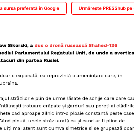
 sursă preferată în Google
Urmărește PRESShub pe
aw Sikorski, a
dus o dronă rusească Shahed-136
ediul Parlamentului Regatului Unit, de unde a avertiz
acuri din partea Rusiei.
oar o exponată; ea reprezintă o amenințare care, în
 Ucraina.
avajul străzilor e plin de urme lăsate de schije care care ca
ntâlnești trotuare crăpate și garduri sau pereți ai clădiril
chete cad aproape zilnic într-o ploaie constantă peste case
Când plouă, unele străzi arată ca și cand ar fi pline de
 te uiți mai atent sunt cumva simetrice și se grupează doa