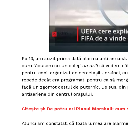
Un pro
FREEDOM
ROMÂ
Pe 13, am auzit prima dată alarma anti aerian
cum făcusem cu un coleg
un drill
să vedem cât
pentru copii organizat de cercetașii Ucrainei, cu
repede decât era programat, pentru ca să mergem 
facă un zgomot destul de puternic. De sus, din
antiaeriene din centrul orașului.
Citește și: De patru ori Planul Marshall: cum
Atunci am constatat, că toată lumea are alarme 