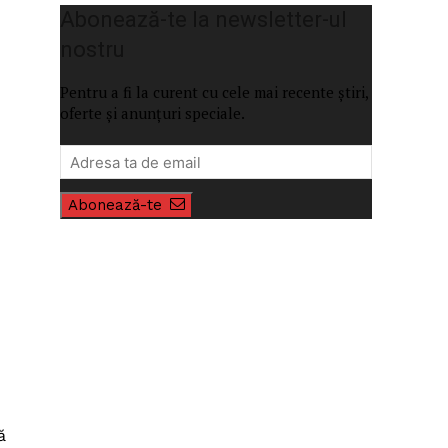
Abonează-te la newsletter-ul
nostru
Pentru a fi la curent cu cele mai recente știri,
oferte și anunțuri speciale.
Abonează-te
ă