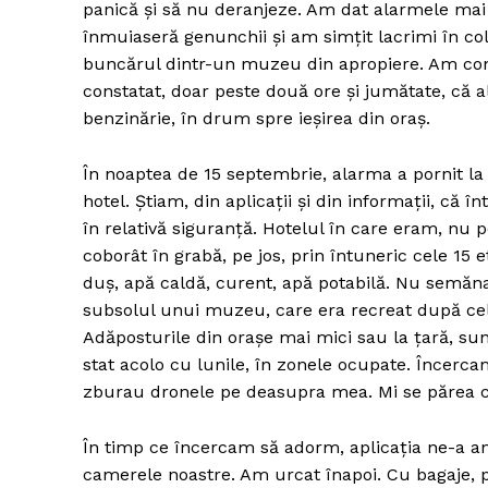
panică și să nu deranjeze. Am dat alarmele mai 
înmuiaseră genunchii și am simțit lacrimi în col
buncărul dintr-un muzeu din apropiere. Am con
constatat, doar peste două ore și jumătate, că 
benzinărie, în drum spre ieșirea din oraș.
În noaptea de 15 septembrie, alarma a pornit la 
hotel. Știam, din aplicații și din informații, că î
în relativă siguranță. Hotelul în care eram, nu p
coborât în grabă, pe jos, prin întuneric cele 15 
duș, apă caldă, curent, apă potabilă. Nu semăn
subsolul unui muzeu, care era recreat după cel 
Adăposturile din orașe mai mici sau la țară, su
stat acolo cu lunile, în zonele ocupate. Încerca
zburau dronele pe deasupra mea. Mi se părea că
În timp ce încercam să adorm, aplicația ne-a an
camerele noastre. Am urcat înapoi. Cu bagaje, pă