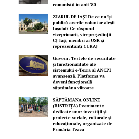
comunistă în anii ’80
ZIARUL DE IAȘI De ce nu își
publică averile voluntar aleșii
Iașului? Ce răspund
viceprimarii, vicepreședinții
CJ Iași, membri ai USR și
reprezentanți CURAJ
Guvern: Testele de securitate
și funcționalitate ale
sistemului e-Terra al ANCPI
avansează. Platforma va
deveni funcțională
săptămâna viitoare
SĂPTĂMÂNA ONLINE
(BISTRIȚA) Evenimente
dedicate unor investiții și
proiecte sociale, culturale și
educaționale, organizate de
Primăria Teaca