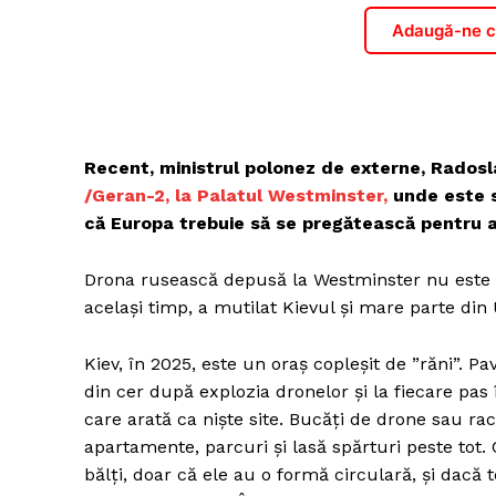
Adaugă-ne ca
Recent, ministrul polonez de externe, Radosl
/Geran-2, la Palatul Westminster,
unde este s
că Europa trebuie să se pregătească pentru at
Drona rusească depusă la Westminster nu este d
același timp, a mutilat Kievul și mare parte din
Kiev, în 2025, este un oraș copleșit de ”răni”. P
din cer după explozia dronelor și la fiecare pas î
care arată ca niște site. Bucăți de drone sau ra
apartamente, parcuri și lasă spărturi peste tot. 
bălți, doar că ele au o formă circulară, și dacă