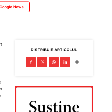
 Google News
at
DISTRIBUIE ARTICOLUL
d
or
,
r