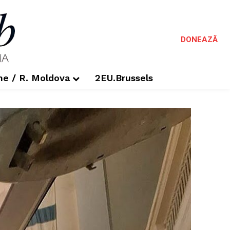
DONEAZĂ
me / R. Moldova
2EU.Brussels