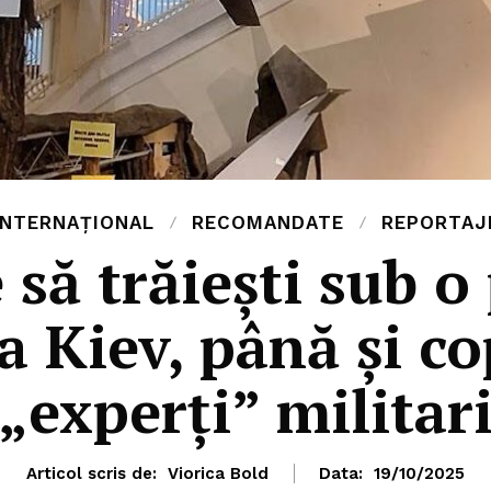
INTERNAȚIONAL
RECOMANDATE
REPORTAJ
să trăiești sub o
a Kiev, până și co
„experți” militar
Articol scris de:
Viorica Bold
Data:
19/10/2025