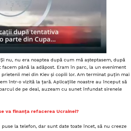
Proiecte editoriale
Rețea
Contact
iect
 HOUSE
NIA
ă. Și nu, nu era noaptea după cum mă așteptasem, după
 facem până la adăpost. Eram în parc, la un eveniment
 prietenii mei din Kiev și copiii lor. Am terminat puțin mai
într-o vizită la țară. Aplicațiile noastre au început să
 parcul de pe deal, auzeam cu sunet înfundat sirenele
 se va finanța refacerea Ucrainei?
puse la telefon, dar sunt date toate încet, să nu creeze