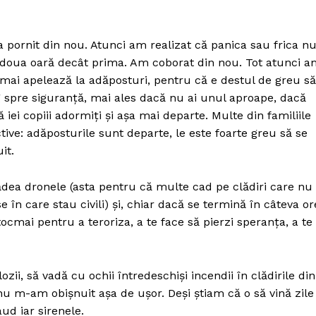
pornit din nou. Atunci am realizat că panica sau frica n
a doua oară decât prima. Am coborat din nou. Tot atunci 
 mai apelează la adăposturi, pentru că e destul de greu să
ig spre siguranță, mai ales dacă nu ai unul aproape, dacă
 iei copiii adormiți și așa mai departe. Multe din familiile
tive: adăposturile sunt departe, le este foarte greu să se
it.
cădea dronele (asta pentru că multe cad pe clădiri care nu
în care stau civili) și, chiar dacă se termină în câteva or
cmai pentru a teroriza, a te face să pierzi speranța, a te
zii, să vadă cu ochii întredeschiși incendii în clădirile din
 nu m-am obișnuit așa de ușor. Deși știam că o să vină zile
aud iar sirenele.