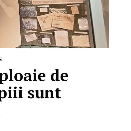
E
 ploaie de
piii sunt
i