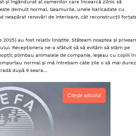
st și îngândurat al oamenilor care încearcă zilnic să
 este demult normal. Geamurile, unele baricadate cu
d neapărat renovări de interioare, cât reconstrucții forțat
 2025) au fost relativ liniștite. Stăteam noaptea și privea
ului. Recepționera ne-a sfătuit să să evităm să stăm pe
opții; plimbau animalele de companie, ieșeau cu copiii în
 comportau normal și mă întrebam câte zile o să mai dure
stradă după 9 seara…
Citește articolul
PRESShub
Despre noi / Echipa