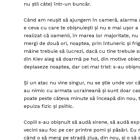
nu știi câte) într-un buncăr.
Când am reușit să ajungem în cameră, alarma a 
e ceva cu care te obișnuiești și nu e mai ușor 
realizat că oamenii, în marea lor majoritate, nu
mergi de două ori, noaptea, prin întuneric și fr
mâine trebuie să lucrezi, dacă cu tine trebuie să
din Kiev aleg să doarmă pe hol, din motive obiec
deplaseze noaptea, dar cel mai trist: s-au obișnu
Și un atac nu vine singur, nu se știe unde vor 
au nimic cu armata ucraineană și sunt doar case 
poate peste câteva minute să înceapă din nou, to
epuiza fizic și psihic.
Copiii s-au obișnuit să audă sirene, să audă explo
vecini sau foc pe cer printre pomi și păsări. Eu
când o să merg pe stradă ziua, din nou, și o să 