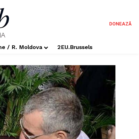
DONEAZĂ
me / R. Moldova
2EU.Brussels