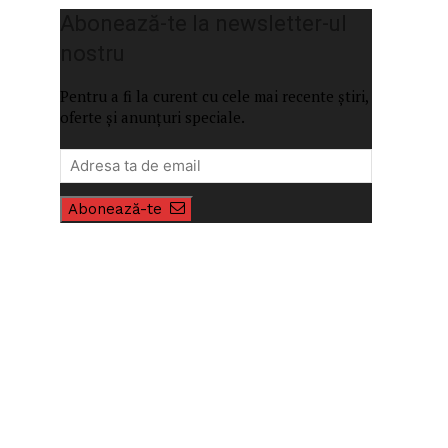
Abonează-te la newsletter-ul
nostru
Pentru a fi la curent cu cele mai recente știri,
oferte și anunțuri speciale.
Abonează-te