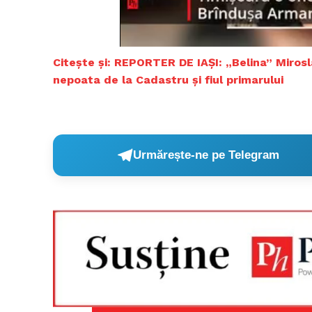
Citește și: REPORTER DE IAȘI: „Belina” Miroslav
Un pro
FREEDOM
nepoata de la Cadastru și fiul primarului
ROMÂ
Urmărește-ne pe Telegram