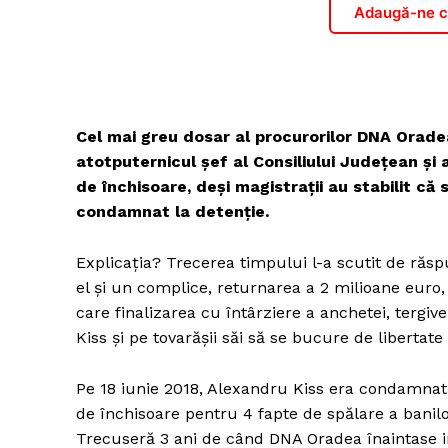
Adaugă-ne ca
Cel mai greu dosar al procurorilor DNA Oradea
atotputernicul şef al Consiliului Judeţean şi 
de închisoare, deşi magistraţii au stabilit că s
condamnat la detenţie.
Explicaţia? Trecerea timpului l-a scutit de ră
el şi un complice, returnarea a 2 milioane euro,
care finalizarea cu întârziere a anchetei, tergiv
Kiss şi pe tovarăşii săi să se bucure de libertate
Pe 18 iunie 2018, Alexandru Kiss era condamnat d
de închisoare pentru 4 fapte de spălare a banilor
Trecuseră 3 ani de când DNA Oradea înaintase in