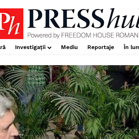
ră
Investigații
Mediu
Reportaje
În lu