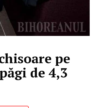
nchisoare pe
şpăgi de 4,3