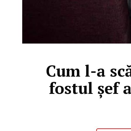
Cum l-a scă
fostul şef 