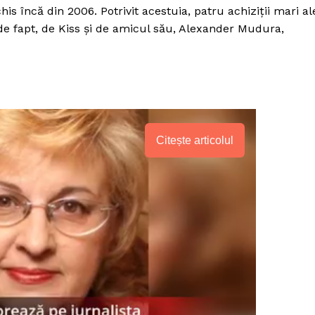
is încă din 2006. Potrivit acestuia, patru achiziţii mari al
 de fapt, de Kiss şi de amicul său, Alexander Mudura,
Citește articolul
PRESShub
Despre noi / Echipa