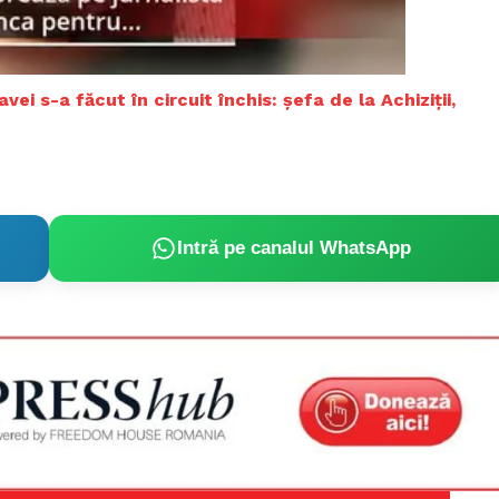
Proiecte editoriale
Rețea
Contact
ei s-a făcut în circuit închis: șefa de la Achiziții,
iect
 HOUSE
NIA
Intră pe canalul WhatsApp