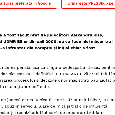
 sursă preferată în Google
Urmărește PRESShub pe
 a fost făcut praf de judecători. Alexandru Kiss,
al UDMR Bihor din anii 2000, nu va face nici măcar o zi
-a înfruptat din corupţie şi iniţial chiar a fost
spunderea penală, aşa că singura pedeapsă a rămas, pentru
 dar nici asta nu-i definitivă. BIHOREANUL vă arată felul în
ersarea procesului şi deciziile unor magistraţi l-au ajutat 
 în ciuda „tunurilor” date.
e judecătoarea Denisa Bic, de la Tribunalul Bihor, la 8 an
, abuz în serviciu, luare de mită şi trafic de influenţă.
stanţei rechizitoriul întocmit de procurorul Adrian