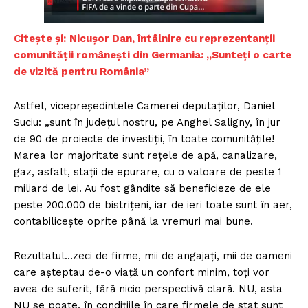
Citește și:
Nicușor Dan, întâlnire cu reprezentanții
comunității românești din Germania: „Sunteți o carte
de vizită pentru România”
Astfel, vicepreședintele Camerei deputaților, Daniel
Suciu: „sunt în județul nostru, pe Anghel Saligny, în jur
de 90 de proiecte de investiții, în toate comunitățile!
Marea lor majoritate sunt rețele de apă, canalizare,
gaz, asfalt, stații de epurare, cu o valoare de peste 1
miliard de lei. Au fost gândite să beneficieze de ele
peste 200.000 de bistrițeni, iar de ieri toate sunt în aer,
contabilicește oprite până la vremuri mai bune.
Rezultatul…zeci de firme, mii de angajați, mii de oameni
care așteptau de-o viață un confort minim, toți vor
avea de suferit, fără nicio perspectivă clară. NU, asta
NU se poate, în condițiile în care firmele de stat sunt