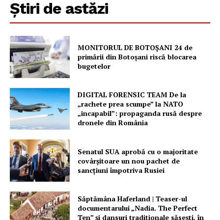
Știri de astăzi
PRESShub
MONITORUL DE BOTOȘANI 24 de
primării din Botoșani riscă blocarea
Despre noi / Echipa
bugetelor
Proiecte editoriale
Rețea
DIGITAL FORENSIC TEAM De la
„rachete prea scumpe” la NATO
Contact
„incapabil”: propaganda rusă despre
dronele din România
Senatul SUA aprobă cu o majoritate
covârșitoare un nou pachet de
sancțiuni împotriva Rusiei
Săptămâna Haferland | Teaser-ul
documentarului „Nadia. The Perfect
Ten” şi dansuri tradiţionale săseşti, în