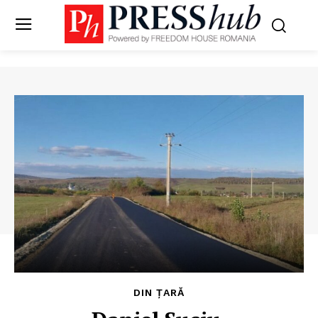
DIN ȚARĂ