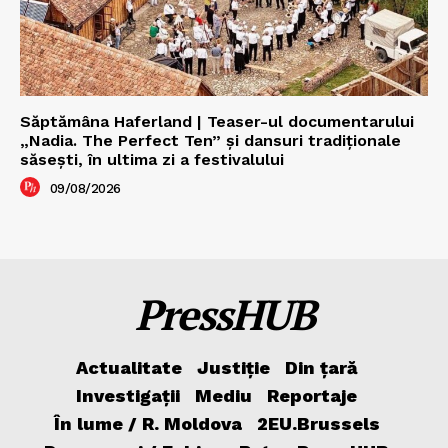
Săptămâna Haferland | Teaser-ul documentarului
„Nadia. The Perfect Ten” şi dansuri tradiţionale
săseşti, în ultima zi a festivalului
09/08/2026
PressHUB
Actualitate
Justiție
Din țară
Investigații
Mediu
Reportaje
În lume / R. Moldova
2EU.Brussels