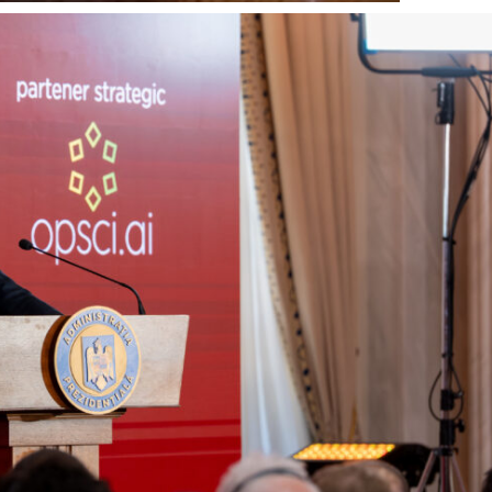
Proiecte editoriale
Rețea
Contact
iect
 HOUSE
NIA