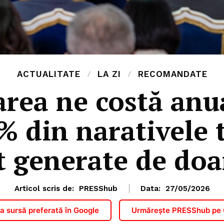
ACTUALITATE
LA ZI
RECOMANDATE
rea ne costă anua
% din narativele 
 generate de doa
Articol scris de:
PRESShub
Data:
27/05/2026
 sursă preferată în Google
Urmărește PRESShub pe