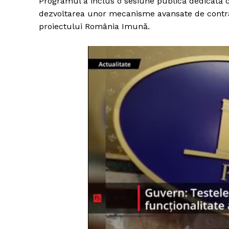
Programul a inclus o sesiune publică dedicată co
dezvoltarea unor mecanisme avansate de contraca
proiectului România Imună.