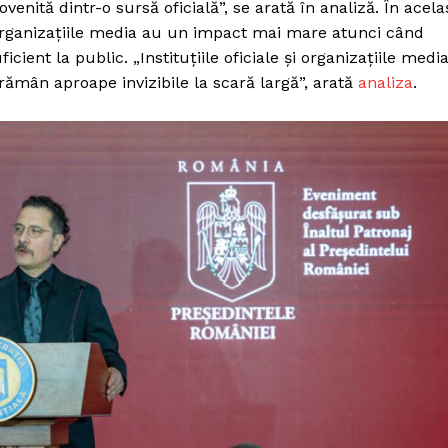
enită dintr-o sursă oficială”, se arată în analiză. În acela
i organizațiile media au un impact mai mare atunci când
cient la public. „Instituțiile oficiale și organizațiile medi
 rămân aproape invizibile la scară largă”, arată
analiza
.