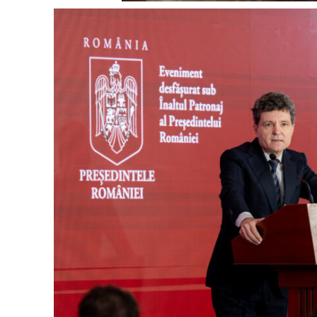
Un pro
FREEDOM
ROMÂ