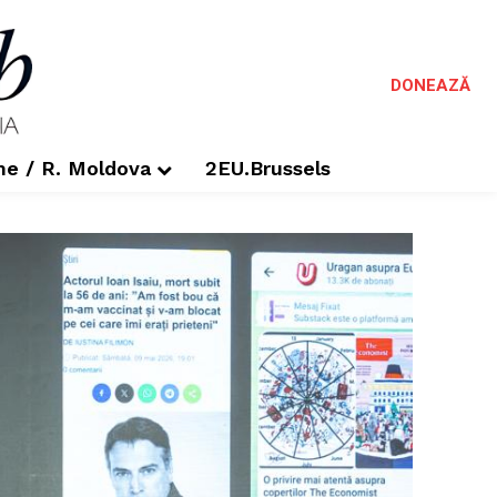
DONEAZĂ
me / R. Moldova
2EU.Brussels