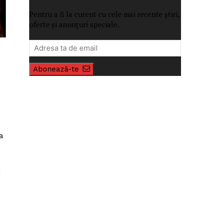
Pentru a fi la curent cu cele mai recente știri,
oferte și anunțuri speciale.
Abonează-te
a
i