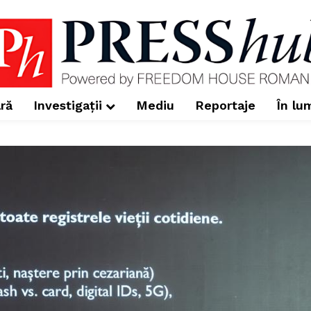
ră
Investigații
Mediu
Reportaje
În lu