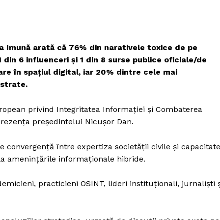
ânia Imună arată că 76% din narativele toxice de pe
din 6 influenceri și 1 din 8 surse publice oficiale/de
 în spațiul digital, iar 20% dintre cele mai
strate.
ropean privind Integritatea Informației și Combaterea
 prezența președintelui Nicușor Dan.
onvergență între expertiza societății civile și capacitat
la amenințările informaționale hibride.
icieni, practicieni OSINT, lideri instituționali, jurnaliști ș