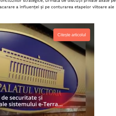
ncluziilor strategice, urmată de discuții private axate pe
rare a influenței și pe conturarea etapelor viitoare ale
Citește articolul
PRESShub
Despre noi / Echipa